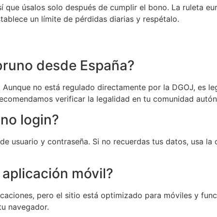
sí que úsalos solo después de cumplir el bono. La ruleta e
tablece un límite de pérdidas diarias y respétalo.
o bruno desde España?
. Aunque no está regulado directamente por la DGOJ, es le
 recomendamos verificar la legalidad en tu comunidad autó
no login?
 de usuario y contraseña. Si no recuerdas tus datos, usa la
aplicación móvil?
licaciones, pero el sitio está optimizado para móviles y 
 tu navegador.