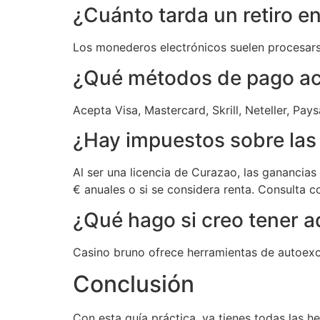
¿Cuánto tarda un retiro e
Los monederos electrónicos suelen procesarse 
¿Qué métodos de pago ac
Acepta Visa, Mastercard, Skrill, Neteller, Pay
¿Hay impuestos sobre las
Al ser una licencia de Curazao, las ganancias
€ anuales o si se considera renta. Consulta co
¿Qué hago si creo tener a
Casino bruno ofrece herramientas de autoexc
Conclusión
Con esta guía práctica, ya tienes todas las h