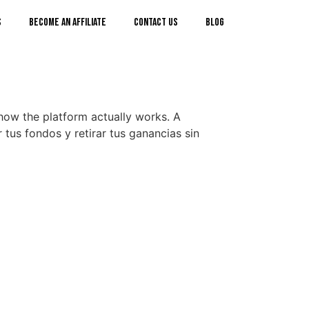
s
Become an affiliate
Contact Us
Blog
how the platform actually works. A
tus fondos y retirar tus ganancias sin