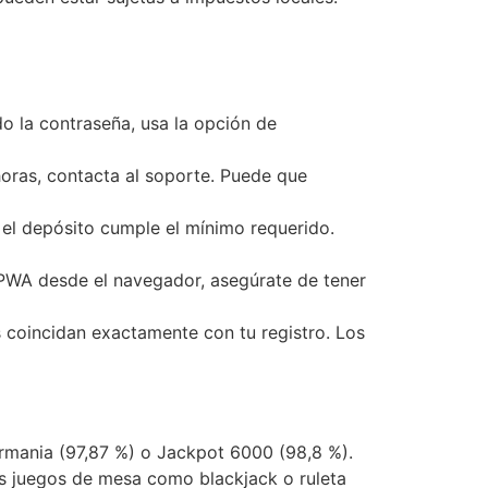
do la contraseña, usa la opción de
oras, contacta al soporte. Puede que
el depósito cumple el mínimo requerido.
 PWA desde el navegador, asegúrate de tener
s coincidan exactamente con tu registro. Los
rmania (97,87 %) o Jackpot 6000 (98,8 %).
Los juegos de mesa como blackjack o ruleta