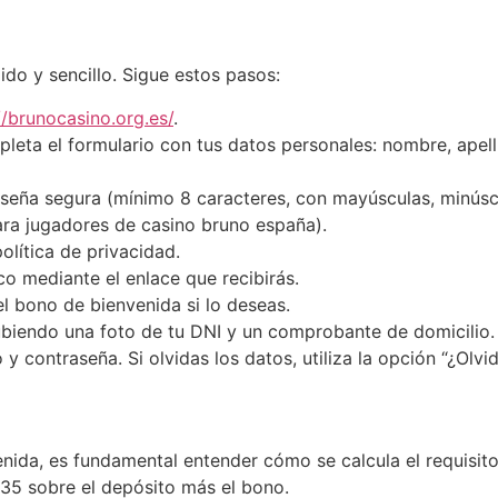
ido y sencillo. Sigue estos pasos:
//brunocasino.org.es/
.
pleta el formulario con tus datos personales: nombre, apel
seña segura (mínimo 8 caracteres, con mayúsculas, minúsc
ra jugadores de casino bruno españa).
olítica de privacidad.
ico mediante el enlace que recibirás.
el bono de bienvenida si lo deseas.
ubiendo una foto de tu DNI y un comprobante de domicilio.
 y contraseña. Si olvidas los datos, utiliza la opción “¿Olvid
nida, es fundamental entender cómo se calcula el requis
x35 sobre el depósito más el bono.