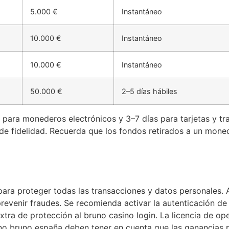
5.000 €
Instantáneo
10.000 €
Instantáneo
10.000 €
Instantáneo
50.000 €
2–5 días hábiles
para monederos electrónicos y 3–7 días para tarjetas y trans
 de fidelidad. Recuerda que los fondos retirados a un mone
para proteger todas las transacciones y datos personales. 
prevenir fraudes. Se recomienda activar la autenticación d
xtra de protección al bruno casino login. La licencia de o
no bruno españa deben tener en cuenta que las ganancias p