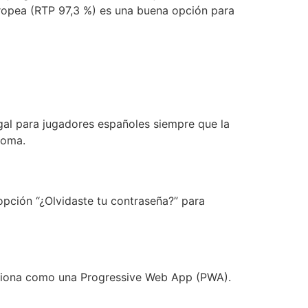
uropea (RTP 97,3 %) es una buena opción para
gal para jugadores españoles siempre que la
noma.
 opción “¿Olvidaste tu contraseña?” para
funciona como una Progressive Web App (PWA).