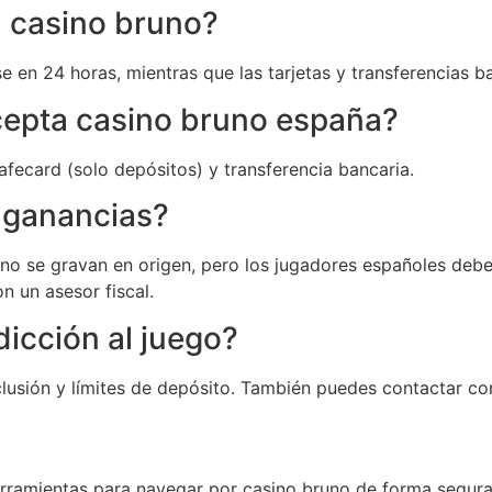
n casino bruno?
en 24 horas, mientras que las tarjetas y transferencias ba
epta casino bruno españa?
safecard (solo depósitos) y transferencia bancaria.
 ganancias?
 no se gravan en origen, pero los jugadores españoles deben
n un asesor fiscal.
dicción al juego?
lusión y límites de depósito. También puedes contactar co
erramientas para navegar por casino bruno de forma segura y