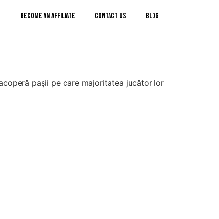
s
Become an affiliate
Contact Us
Blog
 acoperă pașii pe care majoritatea jucătorilor