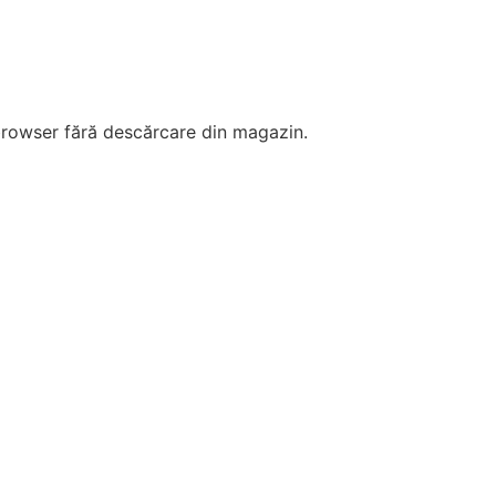
 browser fără descărcare din magazin.