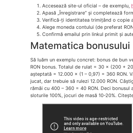
Accesează site-ul oficial – de exemplu,
Apasă „Înregistrare” și completează form
Verifică-ți identitatea trimițând o copie 
Alege moneda contului (de preferat RON)
Confirmă emailul prin linkul primit și aute
Matematica bonusului
Să luăm un exemplu concret: bonus de bun ve
RON bonus. Totalul de rulat = 30 × (200 + 20
așteptată = 12.000 × (1 – 0,97) = 360 RON. V
jucat, dar trebuie să rulezi 12.000 RON. Câșt
rămâi cu 400 – 360 = 40 RON. Deci bonusul are 
sloturile 100%, jocuri de masă 10-20%. Citește