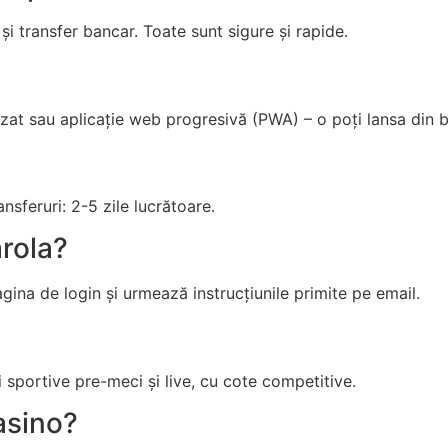
 și transfer bancar. Toate sunt sigure și rapide.
izat sau aplicație web progresivă (PWA) – o poți lansa din
nsferuri: 2-5 zile lucrătoare.
rola?
ina de login și urmează instrucțiunile primite pe email.
i sportive pre-meci și live, cu cote competitive.
Casino?