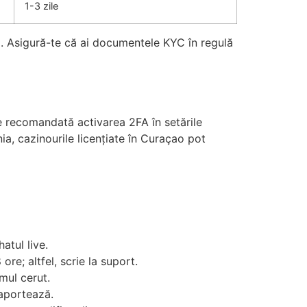
1-3 zile
ri. Asigură-te că ai documentele KYC în regulă
te recomandată activarea 2FA în setările
ia, cazinourile licențiate în Curaçao pot
atul live.
e; altfel, scrie la suport.
mul cerut.
raportează.