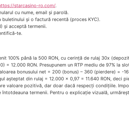
https://starcasino-ro.com/
.
ularul cu nume, email și parolă.
a buletinului și o factură recentă (proces KYC).
 și acceptă termenii.
ntifică-te.
nit 100% până la 500 RON, cu cerință de rulaj 30x (depozi
0) = 12.000 RON. Presupunem un RTP mediu de 97% la slotur
aloarea bonusului net = 200 (bonus) – 360 (pierdere) = -1
igul așteptat din rulaj = 12.000 × 0,97 = 11.640 RON, deci p
valoare pozitivă, dar doar dacă respecți condițiile. Importan
 întotdeauna termenii. Pentru o explicație vizuală, urmăreș