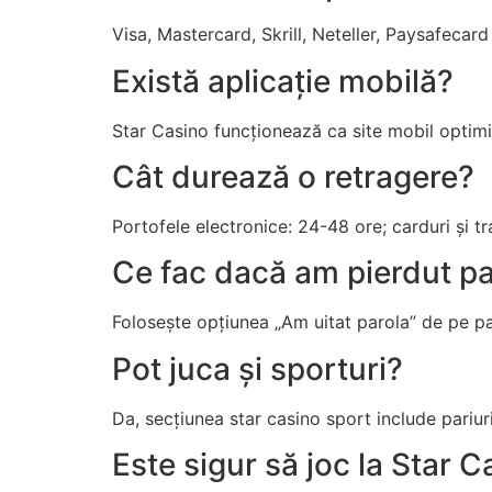
Visa, Mastercard, Skrill, Neteller, Paysafecard
Există aplicație mobilă?
Star Casino funcționează ca site mobil optim
Cât durează o retragere?
Portofele electronice: 24-48 ore; carduri și tra
Ce fac dacă am pierdut pa
Folosește opțiunea „Am uitat parola” de pe pag
Pot juca și sporturi?
Da, secțiunea star casino sport include pariur
Este sigur să joc la Star 