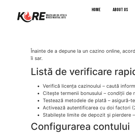
Home
About Us
Înainte de a depune la un cazino online, acord
îi sar.
Listă de verificare rapi
Verifică licența cazinoului – caută infor
Citește termenii bonusului – condiții de ru
Testează metodele de plată – asigură-te
Activează autentificarea cu doi factori 
Stabilește limite de depozit și pierdere 
Configurarea contului