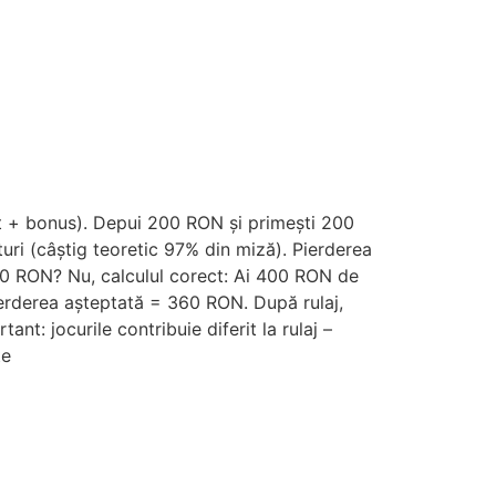
t + bonus). Depui 200 RON și primești 200
i (câștig teoretic 97% din miză). Pierderea
60 RON? Nu, calculul corect: Ai 400 RON de
ierderea așteptată = 360 RON. După rulaj,
t: jocurile contribuie diferit la rulaj –
te