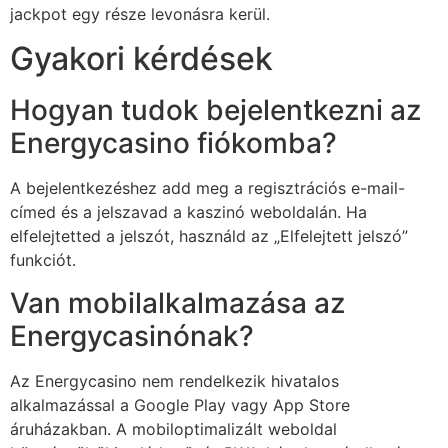
jackpot egy része levonásra kerül.
Gyakori kérdések
Hogyan tudok bejelentkezni az
Energycasino fiókomba?
A bejelentkezéshez add meg a regisztrációs e-mail-
címed és a jelszavad a kaszinó weboldalán. Ha
elfelejtetted a jelszót, használd az „Elfelejtett jelszó”
funkciót.
Van mobilalkalmazása az
Energycasinónak?
Az Energycasino nem rendelkezik hivatalos
alkalmazással a Google Play vagy App Store
áruházakban. A mobiloptimalizált weboldal