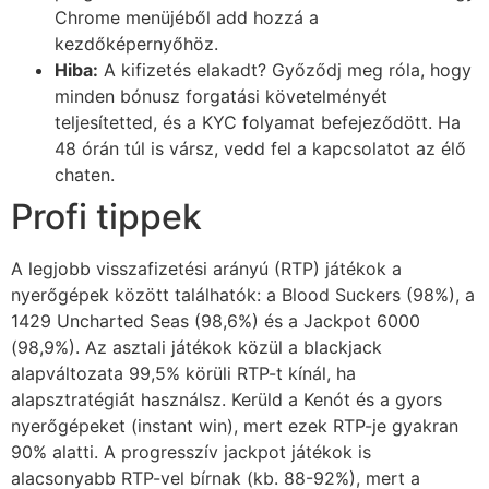
Chrome menüjéből add hozzá a
kezdőképernyőhöz.
Hiba:
A kifizetés elakadt? Győződj meg róla, hogy
minden bónusz forgatási követelményét
teljesítetted, és a KYC folyamat befejeződött. Ha
48 órán túl is vársz, vedd fel a kapcsolatot az élő
chaten.
Profi tippek
A legjobb visszafizetési arányú (RTP) játékok a
nyerőgépek között találhatók: a Blood Suckers (98%), a
1429 Uncharted Seas (98,6%) és a Jackpot 6000
(98,9%). Az asztali játékok közül a blackjack
alapváltozata 99,5% körüli RTP-t kínál, ha
alapsztratégiát használsz. Kerüld a Kenót és a gyors
nyerőgépeket (instant win), mert ezek RTP-je gyakran
90% alatti. A progresszív jackpot játékok is
alacsonyabb RTP-vel bírnak (kb. 88-92%), mert a