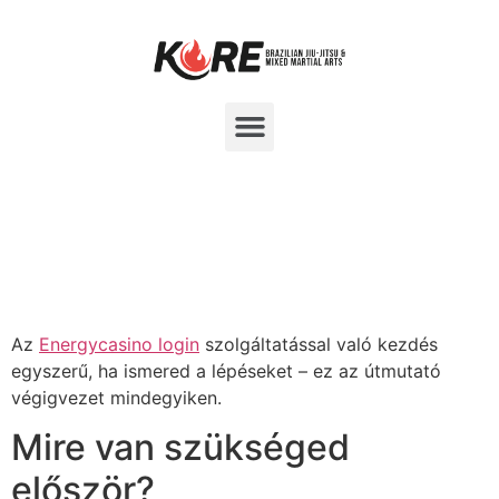
Az
Energycasino login
szolgáltatással való kezdés
egyszerű, ha ismered a lépéseket – ez az útmutató
végigvezet mindegyiken.
Mire van szükséged
először?