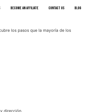
s
Become an affiliate
Contact Us
Blog
 cubre los pasos que la mayoría de los
y dirección.