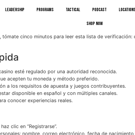
Leadership
Programs
Tactical
Podcast
Location
Shop Now
, tómate cinco minutos para leer esta lista de verificación:
ápida
l casino esté regulado por una autoridad reconocida.
que acepten tu moneda y método preferido.
ón a los requisitos de apuesta y juegos contribuyentes.
star disponible en español y con múltiples canales.
ara conocer experiencias reales.
haz clic en “Registrarse”.
rsonales: nombre, correo electrónico, fecha de nacimiento 