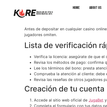
Home
About Us
Antes de depositar en cualquier casino online
jugadores omiten.
Lista de verificación r
Verifica la licencia: asegúrate de que e
Revisa los métodos de pago: confirma 
Lee los términos del bono: presta atenci
Comprueba la atención al cliente: debe e
Revisa las reseñas de otros jugadores p
Creación de tu cuenta
Accede al sitio web oficial de
JugaBet
y 
Completa el formulario con tus datos pe