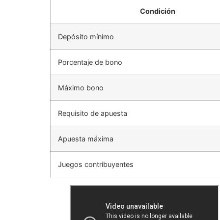
Condición
Depósito mínimo
Porcentaje de bono
Máximo bono
Requisito de apuesta
Apuesta máxima
Juegos contribuyentes