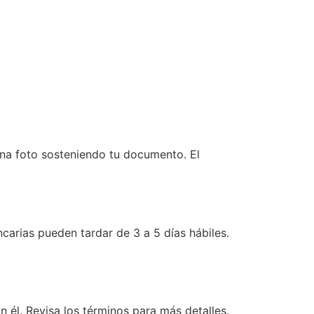
na foto sosteniendo tu documento. El
carias pueden tardar de 3 a 5 días hábiles.
 él. Revisa los términos para más detalles.