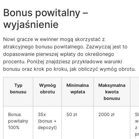
Bonus powitalny –
wyjaśnienie
Nowi gracze w ewinner mogą skorzystać z
atrakcyjnego bonusu powitalnego. Zazwyczaj jest to
dopasowanie pierwszej wpłaty do określonego
procentu. Poniżej znajdziesz przykładowe warunki
bonusu oraz krok po kroku, jak obliczyć wymóg obrotu.
Typ
Wymóg
Minimalna
Maksymalna
bonusu
obrotu
wpłata
kwota
bonusu
Bonus
35x
50 zł
2000 zł
Sl
powitalny
(bonus +
w
100%
depozyt)
z
p