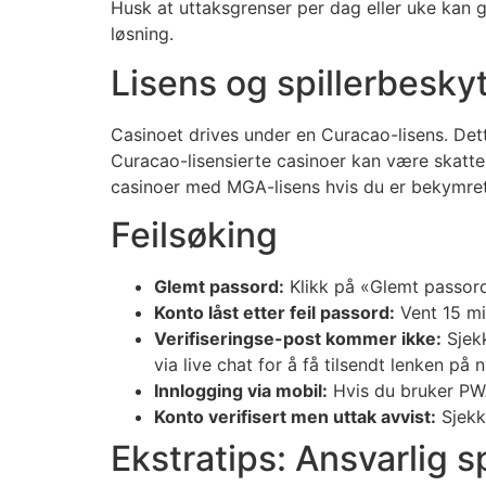
Husk at uttaksgrenser per dag eller uke kan g
løsning.
Lisens og spillerbesky
Casinoet drives under en Curacao-lisens. Det
Curacao-lisensierte casinoer kan være skattepl
casinoer med MGA-lisens hvis du er bekymret
Feilsøking
Glemt passord:
Klikk på «Glemt passord
Konto låst etter feil passord:
Vent 15 min
Verifiseringse-post kommer ikke:
Sjekk
via live chat for å få tilsendt lenken på n
Innlogging via mobil:
Hvis du bruker PWA
Konto verifisert men uttak avvist:
Sjekk
Ekstratips: Ansvarlig sp