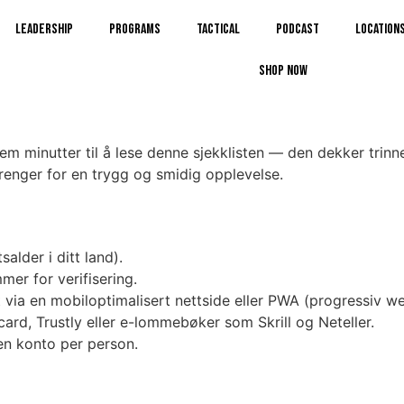
Leadership
Programs
Tactical
Podcast
Location
Shop Now
fem minutter til å lese denne sjekklisten — den dekker trinn
trenger for en trygg og smidig opplevelse.
alder i ditt land).
er for verifisering.
st via en mobiloptimalisert nettside eller PWA (progressiv w
ard, Trustly eller e-lommebøker som Skrill og Neteller.
en konto per person.