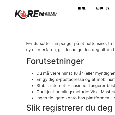
Home
About Us
Før du setter inn penger på et nettcasino, ta 
ny eller erfaren, gir denne guiden deg alt du 
Forutsetninger
Du må være minst 18 år (eller myndighets
En gyldig e-postadresse og et mobilnumm
Stabilt internett – casinoet fungerer be
Godkjent betalingsmetode: Visa, Masterc
Ingen tidligere konto hos plattformen – 
Slik registrerer du deg