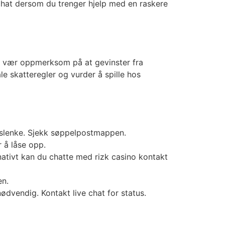
 chat dersom du trenger hjelp med en raskere
en vær oppmerksom på at gevinster fra
le skatteregler og vurder å spille hos
ngslenke. Sjekk søppelpostmappen.
r å låse opp.
ativt kan du chatte med rizk casino kontakt
en.
dvendig. Kontakt live chat for status.