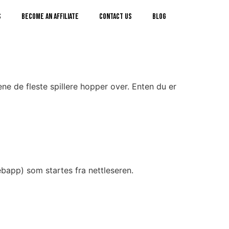
s
Become an affiliate
Contact Us
Blog
ene de fleste spillere hopper over. Enten du er
ebapp) som startes fra nettleseren.