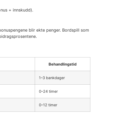
nus + innskudd).
 bonuspengene blir ekte penger. Bordspill som
 bidragsprosentene.
Behandlingstid
1–3 bankdager
0–24 timer
0–12 timer