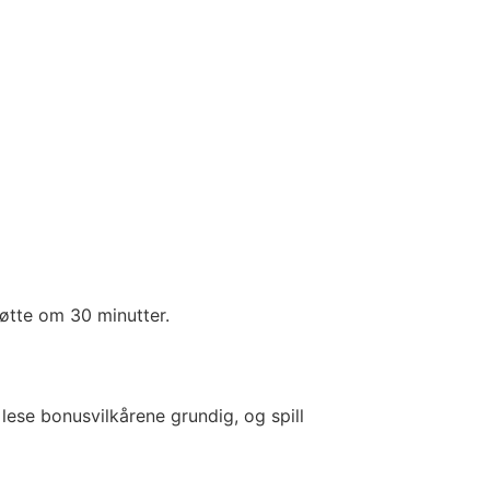
tøtte om 30 minutter.
lese bonusvilkårene grundig, og spill