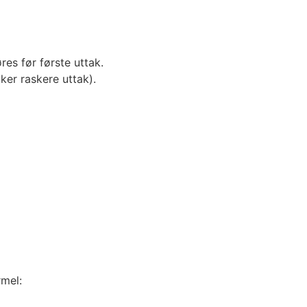
res før første uttak.
ker raskere uttak).
rmel: