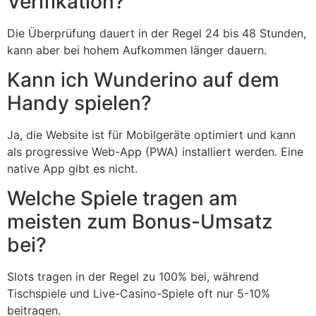
Verifikation?
Die Überprüfung dauert in der Regel 24 bis 48 Stunden,
kann aber bei hohem Aufkommen länger dauern.
Kann ich Wunderino auf dem
Handy spielen?
Ja, die Website ist für Mobilgeräte optimiert und kann
als progressive Web-App (PWA) installiert werden. Eine
native App gibt es nicht.
Welche Spiele tragen am
meisten zum Bonus-Umsatz
bei?
Slots tragen in der Regel zu 100% bei, während
Tischspiele und Live-Casino-Spiele oft nur 5-10%
beitragen.