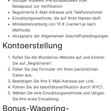
Gültiger Ausweis (Personalausweis oder
Reisepass) zur Verifikation
Registrierte E-Mail-Adresse und Telefonnummer
Einzahlungsmethode, die auf Ihren Namen läuft
Mindesteinzahlung von 10 € (variiert je nach
Methode)
Akzeptanz der Allgemeinen Geschäftsbedingungen
Kontoerstellung
Rufen Sie die Wunderino-Website auf und klicken
Sie auf „Registrieren”.
Füllen Sie das Formular mit Ihren persönlichen
Daten aus.
Bestätigen Sie Ihre E-Mail-Adresse per Link.
Führen Sie die Identitätsverifikation durch (KYC).
Wählen Sie eine Einzahlungsmethode und tätigen
Sie Ihre erste Einzahlung.
Bonus-Wagering-