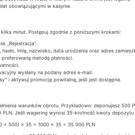
płat obowiązującymi w kasynie.
e kilka minut. Postępuj zgodnie z poniższymi krokami:
isk „Rejestracja”.
, hasło, imię, nazwisko, data urodzenia oraz adres zamiesz
i preferowaną metodę płatności.
watności.
ywacyjny wysłany na podany adres e-mail.
y” i aktywuj promocję powitalną, jeśli jest dostępna.
nienia warunków obrotu. Przykładowo: deponujesz 500 PLN
 PLN. Jeśli wagering wynosi 35-krotność kwoty depozytu i
0 + 500) × 35 = 1000 × 35 = 35 000 PLN