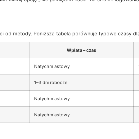
ści od metody. Poniższa tabela porównuje typowe czasy dla
Wpłata – czas
Natychmiastowy
1–3 dni robocze
Natychmiastowy
Natychmiastowy