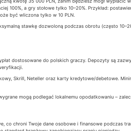
łączną kwotę 35 000 PLN, zanim będziesz mógł wypłacić w
ciej 100%, a gry stołowe tylko 10–20%. Przykład: postawieni
oże być wliczona tylko w 10 PLN.
symalną stawkę dozwoloną podczas obrotu (często 10–20
ypłat dostosowane do polskich graczy. Depozyty są zazwy
ryfikacji.
nkowy, Skrill, Neteller oraz karty kredytowe/debetowe. Mi
o wygrane mogą podlegać lokalnemu opodatkowaniu – zale
we, co chroni Twoje dane osobowe i finansowe podczas tra
to standard branżowy zapobiegający praniu pieniędzy.