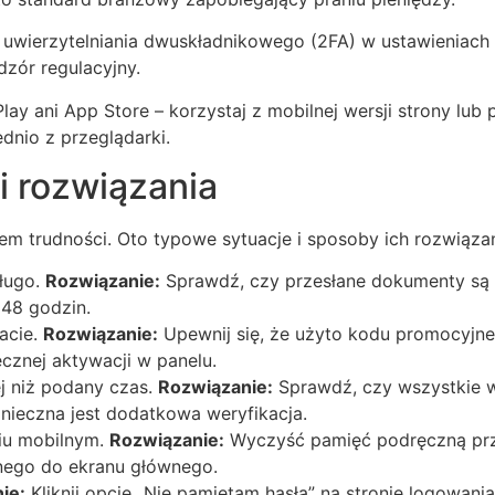
wierzytelniania dwuskładnikowego (2FA) w ustawieniach k
zór regulacyjny.
lay ani App Store – korzystaj z mobilnej wersji strony lub
nio z przeglądarki.
i rozwiązania
m trudności. Oto typowe sytuacje i sposoby ich rozwiązan
długo.
Rozwiązanie:
Sprawdź, czy przesłane dokumenty są w
 48 godzin.
acie.
Rozwiązanie:
Upewnij się, że użyto kodu promocyjne
cznej aktywacji w panelu.
j niż podany czas.
Rozwiązanie:
Sprawdź, czy wszystkie wa
nieczna jest dodatkowa weryfikacja.
niu mobilnym.
Rozwiązanie:
Wyczyść pamięć podręczną przeg
nego do ekranu głównego.
ie:
Kliknij opcję „Nie pamiętam hasła” na stronie logowania