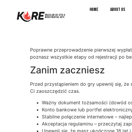
Home
About Us
Poprawne przeprowadzenie pierwszej wypłaty
poznasz wszystkie etapy od rejestracji po b
Zanim zaczniesz
Przed przystąpieniem do gry upewnij się, ż
Ci zaoszczędzić czas.
Ważny dokument tożsamości (dowód osob
Konto bankowe lub portfel elektroniczn
Stabilne połączenie internetowe – najle
Akceptacja regulaminu – przeczytaj zap
Upewnij się, że masz ukończone 18 lat i