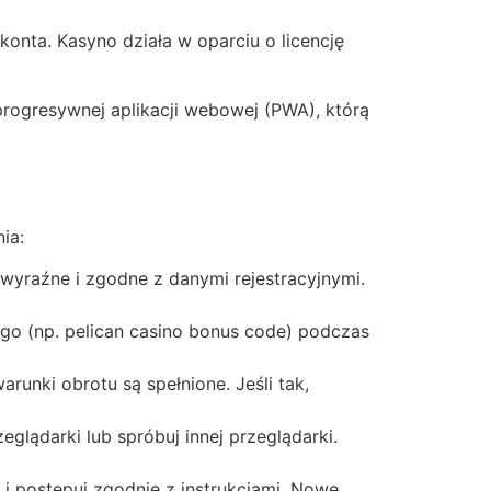
onta. Kasyno działa w oparciu o licencję
 progresywnej aplikacji webowej (PWA), którą
ia:
yraźne i zgodne z danymi rejestracyjnymi.
go (np. pelican casino bonus code) podczas
runki obrotu są spełnione. Jeśli tak,
lądarki lub spróbuj innej przeglądarki.
 i postępuj zgodnie z instrukcjami. Nowe