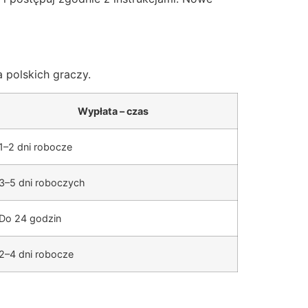
 polskich graczy.
Wypłata – czas
1–2 dni robocze
3–5 dni roboczych
Do 24 godzin
2–4 dni robocze