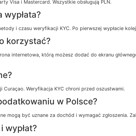
karty Visa i Mastercard. Wszystkie obsługują PLN.
a wypłata?
etody i czasu weryfikacji KYC. Po pierwszej wypłacie kole
go korzystać?
ona internetowa, którą możesz dodać do ekranu głównego te
ne?
cji Curaçao. Weryfikacja KYC chroni przed oszustwami.
podatkowaniu w Polsce?
ane mogą być uznane za dochód i wymagać zgłoszenia. Za
 i wypłat?