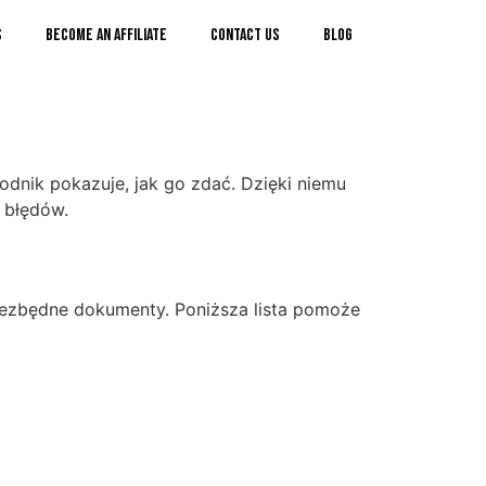
s
Become an affiliate
Contact Us
Blog
dnik pokazuje, jak go zdać. Dzięki niemu
 błędów.
iezbędne dokumenty. Poniższa lista pomoże