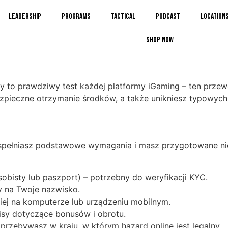
Leadership
Programs
Tactical
Podcast
Location
Shop Now
 to prawdziwy test każdej platformy iGaming – ten przewo
ezpieczne otrzymanie środków, a także unikniesz typowych
e spełniasz podstawowe wymagania i masz przygotowane n
isty lub paszport) – potrzebny do weryfikacji KYC.
y na Twoje nazwisko.
piej na komputerze lub urządzeniu mobilnym.
isy dotyczące bonusów i obrotu.
 przebywasz w kraju, w którym hazard online jest legalny.