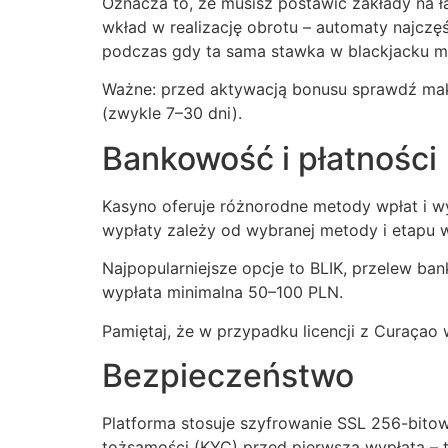
Oznacza to, że musisz postawić zakłady na 
wkład w realizację obrotu – automaty najczęś
podczas gdy ta sama stawka w blackjacku m
Ważne: przed aktywacją bonusu sprawdź mak
(zwykle 7–30 dni).
Bankowość i płatności
Kasyno oferuje różnorodne metody wpłat i w
wypłaty zależy od wybranej metody i etapu we
Najpopularniejsze opcje to BLIK, przelew ba
wypłata minimalna 50–100 PLN.
Pamiętaj, że w przypadku licencji z Curaça
Bezpieczeństwo
Platforma stosuje szyfrowanie SSL 256-bito
tożsamości (KYC) przed pierwszą wypłatą – 