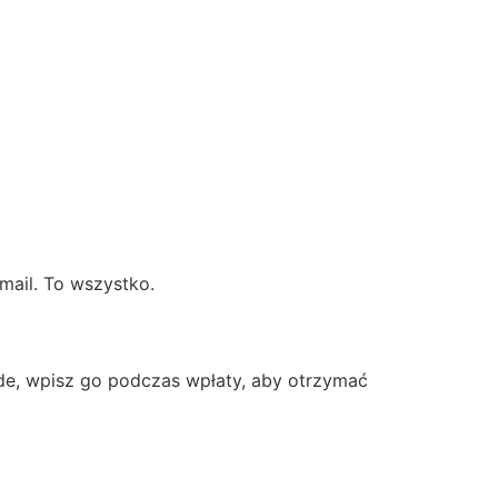
-mail. To wszystko.
ode, wpisz go podczas wpłaty, aby otrzymać