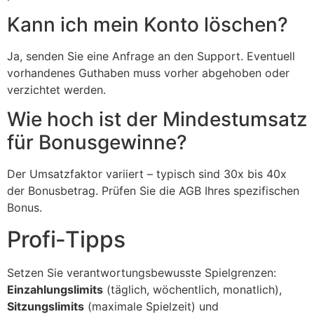
Kann ich mein Konto löschen?
Ja, senden Sie eine Anfrage an den Support. Eventuell
vorhandenes Guthaben muss vorher abgehoben oder
verzichtet werden.
Wie hoch ist der Mindestumsatz
für Bonusgewinne?
Der Umsatzfaktor variiert – typisch sind 30x bis 40x
der Bonusbetrag. Prüfen Sie die AGB Ihres spezifischen
Bonus.
Profi‑Tipps
Setzen Sie verantwortungsbewusste Spielgrenzen:
Einzahlungslimits
(täglich, wöchentlich, monatlich),
Sitzungslimits
(maximale Spielzeit) und