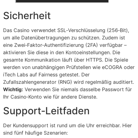
Sicherheit
Das Casino verwendet SSL‑Verschlüsselung (256‑Bit),
um alle Datenübertragungen zu schützen. Zudem ist
eine Zwei‑Faktor‑Authentifizierung (2FA) verfügbar –
aktivieren Sie diese in den Kontoeinstellungen. Die
gesamte Kommunikation läuft über HTTPS. Die Spiele
werden von unabhängigen Prüfstellen wie eCOGRA oder
iTech Labs auf Fairness getestet. Der
Zufallszahlengenerator (RNG) wird regelmäßig auditiert.
Wichtig:
Verwenden Sie niemals dasselbe Passwort für
Ihr Casino‑Konto wie für andere Dienste.
Support‑Leitfaden
Der Kundensupport ist rund um die Uhr erreichbar. Hier
sind fünf häufige Szenarien: