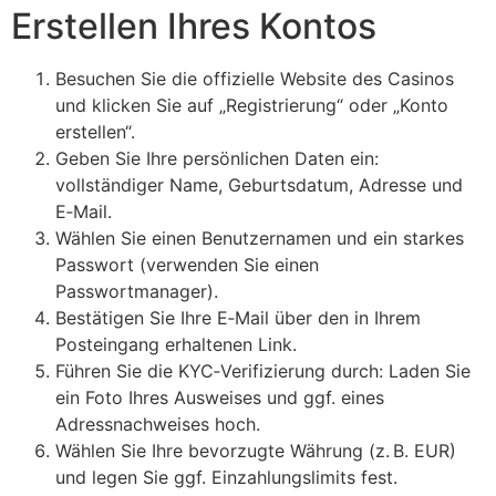
Erstellen Ihres Kontos
Besuchen Sie die offizielle Website des Casinos
und klicken Sie auf „Registrierung“ oder „Konto
erstellen“.
Geben Sie Ihre persönlichen Daten ein:
vollständiger Name, Geburtsdatum, Adresse und
E‑Mail.
Wählen Sie einen Benutzernamen und ein starkes
Passwort (verwenden Sie einen
Passwortmanager).
Bestätigen Sie Ihre E‑Mail über den in Ihrem
Posteingang erhaltenen Link.
Führen Sie die KYC‑Verifizierung durch: Laden Sie
ein Foto Ihres Ausweises und ggf. eines
Adressnachweises hoch.
Wählen Sie Ihre bevorzugte Währung (z. B. EUR)
und legen Sie ggf. Einzahlungslimits fest.