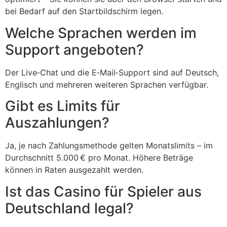
bei Bedarf auf den Startbildschirm legen.
Welche Sprachen werden im
Support angeboten?
Der Live‑Chat und die E‑Mail‑Support sind auf Deutsch,
Englisch und mehreren weiteren Sprachen verfügbar.
Gibt es Limits für
Auszahlungen?
Ja, je nach Zahlungsmethode gelten Monatslimits – im
Durchschnitt 5.000 € pro Monat. Höhere Beträge
können in Raten ausgezahlt werden.
Ist das Casino für Spieler aus
Deutschland legal?