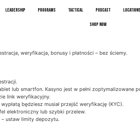
Leadership
Programs
Tactical
Podcast
Location
Shop Now
tracja, weryfikacja, bonusy i płatności – bez ściemy.
stracji.
ablet lub smartfon. Kasyno jest w pełni zoptymalizowane
ie link weryfikacyjny.
wypłatą będziesz musiał przejść weryfikację (KYC).
el elektroniczny lub szybki przelew.
– ustaw limity depozytu.