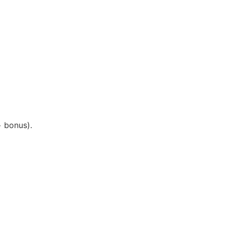
 bonus).