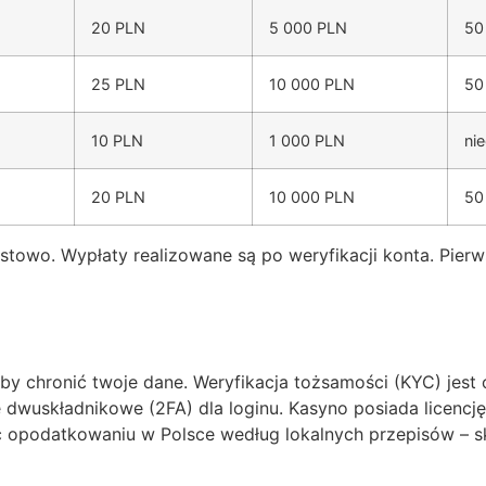
20 PLN
5 000 PLN
50
25 PLN
10 000 PLN
50
10 PLN
1 000 PLN
ni
20 PLN
10 000 PLN
50
stowo. Wypłaty realizowane są po weryfikacji konta. Pie
aby chronić twoje dane. Weryfikacja tożsamości (KYC) jes
dwuskładnikowe (2FA) dla loginu. Kasyno posiada licencję
opodatkowaniu w Polsce według lokalnych przepisów – sk