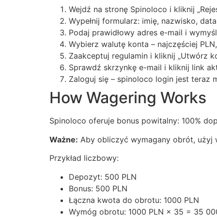
Wejdź na stronę Spinoloco i kliknij „Rejes
Wypełnij formularz: imię, nazwisko, data
Podaj prawidłowy adres e-mail i wymyśl 
Wybierz walutę konta – najczęściej PLN
Zaakceptuj regulamin i kliknij „Utwórz k
Sprawdź skrzynkę e-mail i kliknij link a
Zaloguj się – spinoloco login jest teraz 
How Wagering Works
Spinoloco oferuje bonus powitalny: 100% d
Ważne:
Aby obliczyć wymagany obrót, użyj
Przykład liczbowy:
Depozyt: 500 PLN
Bonus: 500 PLN
Łączna kwota do obrotu: 1000 PLN
Wymóg obrotu: 1000 PLN × 35 = 35 00