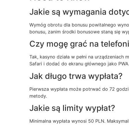
Jakie są wymagania doty
Wymóg obrotu dla bonusu powitalnego wynosi
bonusu, zanim środki bonusowe staną się wyp
Czy mogę grać na telefon
Tak, kasyno działa w pełni na urządzeniach 
Safari i dodać do ekranu głównego jako PWA
Jak długo trwa wypłata?
Pierwsza wypłata może potrwać do 72 godzin
metody.
Jakie są limity wypłat?
Minimalna wypłata wynosi 50 PLN. Maksymaln