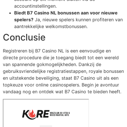
accountinstellingen.
Biedt B7 Casino NL bonussen aan voor nieuwe
spelers?
Ja, nieuwe spelers kunnen profiteren van
aantrekkelijke welkomstbonussen.
Conclusie
Registreren bij B7 Casino NL is een eenvoudige en
directe procedure die je toegang biedt tot een wereld
van spannende gokmogelijkheden. Dankzij de
gebruiksvriendelijke registratiestappen, royale bonussen
en uitstekende beveiliging, staat B7 Casino uit als een
topkeuze voor online casinospelers. Begin je avontuur
vandaag nog en ontdek wat B7 Casino te bieden heeft.