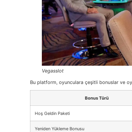
Vegasslot
Bu platform, oyunculara çeşitli bonuslar ve oy
Bonus Türü
Hoş Geldin Paketi
Yeniden Yükleme Bonusu