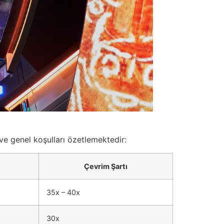
ve genel koşulları özetlemektedir:
Çevrim Şartı
35x – 40x
30x