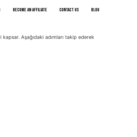
s
Become an affiliate
Contact Us
Blog
i kapsar. Aşağıdaki adımları takip ederek