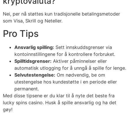
kryptovaluta?
Nei, per nå støttes kun tradisjonelle betalingsmetoder
som Visa, Skrill og Neteller.
Pro Tips
Ansvarlig spilling:
Sett innskuddsgrenser via
kontoinnstillingene for å kontrollere forbruket.
Spilltidsgrenser:
Aktiver påminnelser eller
automatisk utlogging for å unngå å spille for lenge.
Selvutestengelse:
Om nødvendig, be om
utestengelse hos kundestøtte i en periode eller
permanent.
Med disse tipsene er du klar til å nyte det beste fra
lucky spins casino. Husk å spille ansvarlig og ha det
gøy!