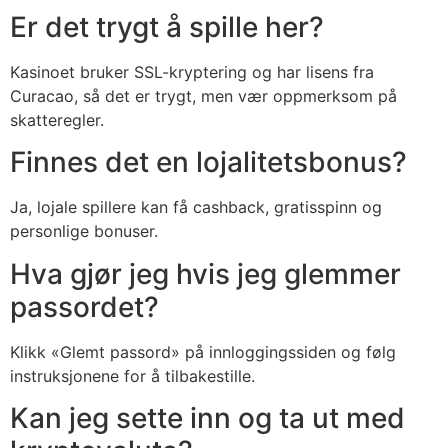
Er det trygt å spille her?
Kasinoet bruker SSL-kryptering og har lisens fra
Curacao, så det er trygt, men vær oppmerksom på
skatteregler.
Finnes det en lojalitetsbonus?
Ja, lojale spillere kan få cashback, gratisspinn og
personlige bonuser.
Hva gjør jeg hvis jeg glemmer
passordet?
Klikk «Glemt passord» på innloggingssiden og følg
instruksjonene for å tilbakestille.
Kan jeg sette inn og ta ut med