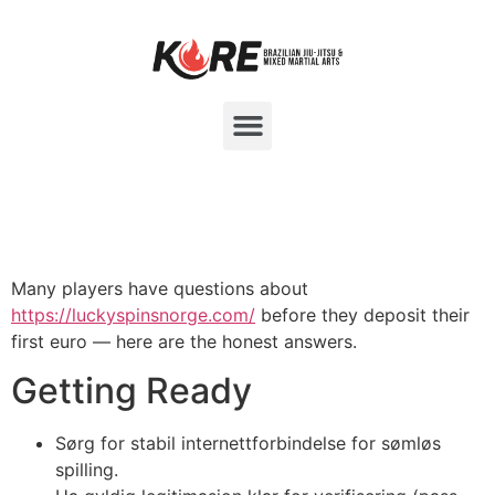
Many players have questions about
https://luckyspinsnorge.com/
before they deposit their
first euro — here are the honest answers.
Getting Ready
Sørg for stabil internettforbindelse for sømløs
spilling.