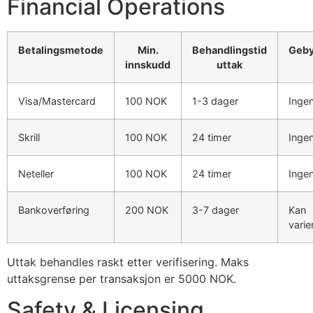
Financial Operations
Betalingsmetode
Min.
Behandlingstid
Geby
innskudd
uttak
Visa/Mastercard
100 NOK
1-3 dager
Inge
Skrill
100 NOK
24 timer
Inge
Neteller
100 NOK
24 timer
Inge
Bankoverføring
200 NOK
3-7 dager
Kan
varie
Uttak behandles raskt etter verifisering. Maks
uttaksgrense per transaksjon er 5000 NOK.
Safety & Licensing