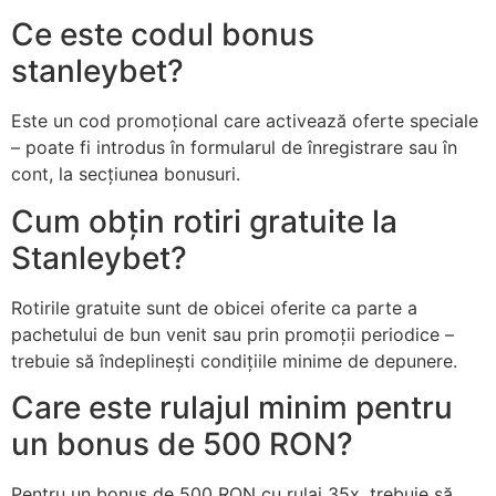
Ce este codul bonus
stanleybet?
Este un cod promoțional care activează oferte speciale
– poate fi introdus în formularul de înregistrare sau în
cont, la secțiunea bonusuri.
Cum obțin rotiri gratuite la
Stanleybet?
Rotirile gratuite sunt de obicei oferite ca parte a
pachetului de bun venit sau prin promoții periodice –
trebuie să îndeplinești condițiile minime de depunere.
Care este rulajul minim pentru
un bonus de 500 RON?
Pentru un bonus de 500 RON cu rulaj 35x, trebuie să