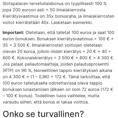
Slotspalacen tervetuliaisbonus on tyypillisesti 100 %
jopa 200 euroon asti + 50 ilmaiskierrosta.
Kierrätysvaatimus on 35x bonusraha, ja ilmaiskierrosten
voitot kierrätetään 40x. Lasketaan esimerkki.
Important:
Oletetaan, että talletat 100 euroa ja saat 100
euron bonuksen. Bonuksen kierrätysvaatimus = 100 € ×
35 = 3 500 €. Ilmaiskierrosten voittojen oletetaan
olevan 20 euroa, jolloin niiden kierrätys = 20 € × 40 =
800 €. Kokonaiskierrätys = 3 500 € + 800 € = 4 300 €.
Jos pelaat peliautomaatteja, joiden palautusprosentti
(RTP) on 96 %, teoreettinen tappio kierrätyksen aikana
on 4 300 € × (1 – 0,96) = 172 €. Tämä tarkoittaa, että
100 euron talletuksella odotettavissa oleva tappio
bonuksen lunastamisen jälkeen on noin 72 euroa (172 €
– 100 € bonus). Todellinen tulos vaihtelee, mutta
varaudu siihen, että bonus ei takaa voittoa.
Onko se turvallinen?