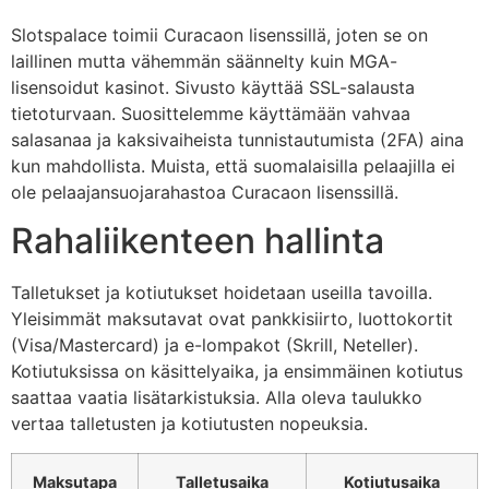
Slotspalace toimii Curacaon lisenssillä, joten se on
laillinen mutta vähemmän säännelty kuin MGA-
lisensoidut kasinot. Sivusto käyttää SSL-salausta
tietoturvaan. Suosittelemme käyttämään vahvaa
salasanaa ja kaksivaiheista tunnistautumista (2FA) aina
kun mahdollista. Muista, että suomalaisilla pelaajilla ei
ole pelaajansuojarahastoa Curacaon lisenssillä.
Rahaliikenteen hallinta
Talletukset ja kotiutukset hoidetaan useilla tavoilla.
Yleisimmät maksutavat ovat pankkisiirto, luottokortit
(Visa/Mastercard) ja e-lompakot (Skrill, Neteller).
Kotiutuksissa on käsittelyaika, ja ensimmäinen kotiutus
saattaa vaatia lisätarkistuksia. Alla oleva taulukko
vertaa talletusten ja kotiutusten nopeuksia.
Maksutapa
Talletusaika
Kotiutusaika