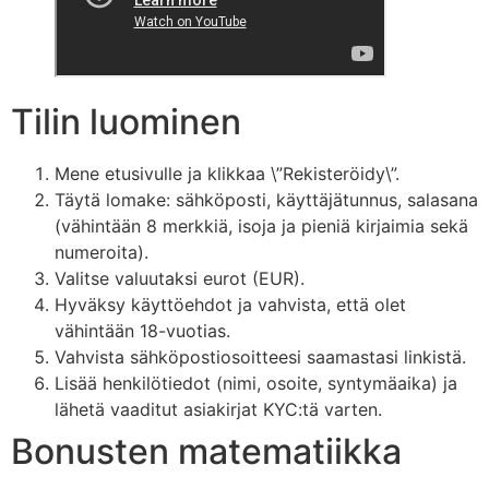
Tilin luominen
Mene etusivulle ja klikkaa \”Rekisteröidy\”.
Täytä lomake: sähköposti, käyttäjätunnus, salasana
(vähintään 8 merkkiä, isoja ja pieniä kirjaimia sekä
numeroita).
Valitse valuutaksi eurot (EUR).
Hyväksy käyttöehdot ja vahvista, että olet
vähintään 18-vuotias.
Vahvista sähköpostiosoitteesi saamastasi linkistä.
Lisää henkilötiedot (nimi, osoite, syntymäaika) ja
lähetä vaaditut asiakirjat KYC:tä varten.
Bonusten matematiikka