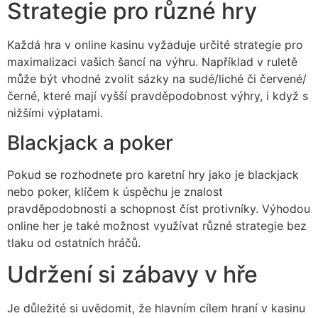
Strategie pro různé hry
Každá hra v online kasinu vyžaduje určité strategie pro
maximalizaci vašich šancí na výhru. Například v ruletě
může být vhodné zvolit sázky na sudé/liché či červené/
černé, které mají vyšší pravděpodobnost výhry, i když s
nižšími výplatami.
Blackjack a poker
Pokud se rozhodnete pro karetní hry jako je blackjack
nebo poker, klíčem k úspěchu je znalost
pravděpodobnosti a schopnost číst protivníky. Výhodou
online her je také možnost využívat různé strategie bez
tlaku od ostatních hráčů.
Udržení si zábavy v hře
Je důležité si uvědomit, že hlavním cílem hraní v kasinu