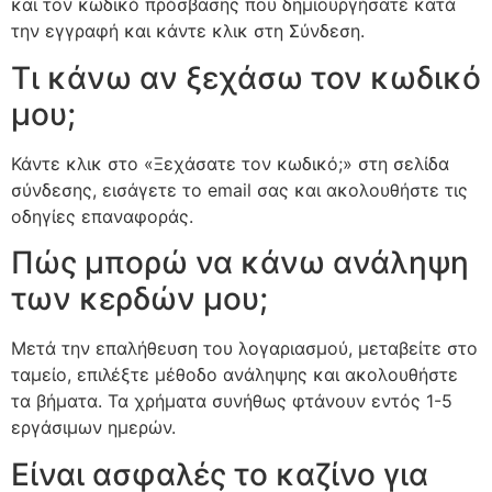
και τον κωδικό πρόσβασης που δημιουργήσατε κατά
την εγγραφή και κάντε κλικ στη Σύνδεση.
Τι κάνω αν ξεχάσω τον κωδικό
μου;
Κάντε κλικ στο «Ξεχάσατε τον κωδικό;» στη σελίδα
σύνδεσης, εισάγετε το email σας και ακολουθήστε τις
οδηγίες επαναφοράς.
Πώς μπορώ να κάνω ανάληψη
των κερδών μου;
Μετά την επαλήθευση του λογαριασμού, μεταβείτε στο
ταμείο, επιλέξτε μέθοδο ανάληψης και ακολουθήστε
τα βήματα. Τα χρήματα συνήθως φτάνουν εντός 1-5
εργάσιμων ημερών.
Είναι ασφαλές το καζίνο για