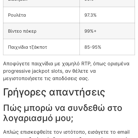
Ρουλέτα
97.3%
Βίντεο πόκερ
99%+
Παιχνίδια τζάκποτ
85-95%
Αποφύγετε παιχνίδια με χαμηλό RTP, όπως ορισμένα
progressive jackpot slots, αν θέλετε να
μεγιστοποιήσετε τις αποδόσεις σας.
Γρήγορες απαντήσεις
Πώς μπορώ να συνδεθώ στο
λογαριασμό μου;
Απλώς επισκεφθείτε τον ιστότοπο, εισάγετε το email