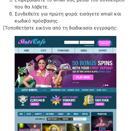
που θα λάβετε.
Συνδεθείτε για πρώτη φορά: εισάγετε email και
κωδικό πρόσβασης.
[Τοποθετήστε εικόνα από τη διαδικασία εγγραφής: