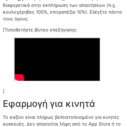
διαφορετικά στην εκπλήρωση των απαιτήσεων (π.χ.
κουλοχέρηδες 100%, επιτραπέζια 10%). Ελέγξτε πάντα
τους όρους.
[Τοποθετήστε βίντεο επεξήγησης:
]
Εφαρμογή για κινητά
Το καζίνο είναι πλήρως βελτιστοποιημένο για κινητές
συσκευές. Δεν απαιτείται λήψη από το App Store ή το