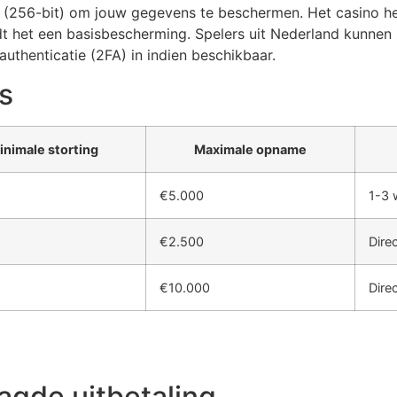
 (256-bit) om jouw gegevens te beschermen. Het casino hee
dt het een basisbescherming. Spelers uit Nederland kunnen 
thenticatie (2FA) in indien beschikbaar.
s
inimale storting
Maximale opname
€5.000
1-3 
€2.500
Dire
€10.000
Dire
agde uitbetaling