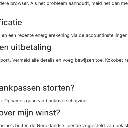
dere browser. Als het probleem aanhoudt, meld het dan met
ficatie
 en een recente energierekening via de accountinstellingen.
en uitbetaling
pport. Vermeld alle details en voeg bewijzen toe. Kokobet r
bankpassen storten?
n. Opnames gaan via bankoverschrijving.
over mijn winst?
asino’s buiten de Nederlandse licentie vrijgesteld van bela