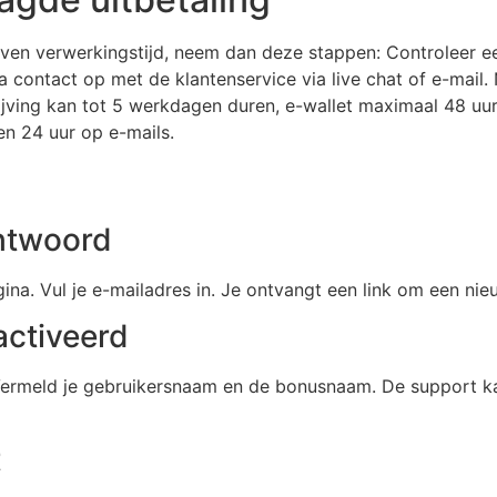
n verwerkingstijd, neem dan deze stappen: Controleer eers
 contact op met de klantenservice via live chat of e-mail
ving kan tot 5 werkdagen duren, e-wallet maximaal 48 uur.
en 24 uur op e-mails.
chtwoord
na. Vul je e-mailadres in. Je ontvangt een link om een nie
activeerd
 Vermeld je gebruikersnaam en de bonusnaam. De support k
t