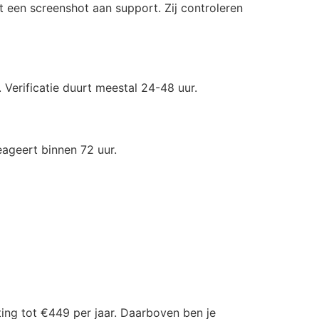
 een screenshot aan support. Zij controleren
 Verificatie duurt meestal 24-48 uur.
eageert binnen 72 uur.
sting tot €449 per jaar. Daarboven ben je