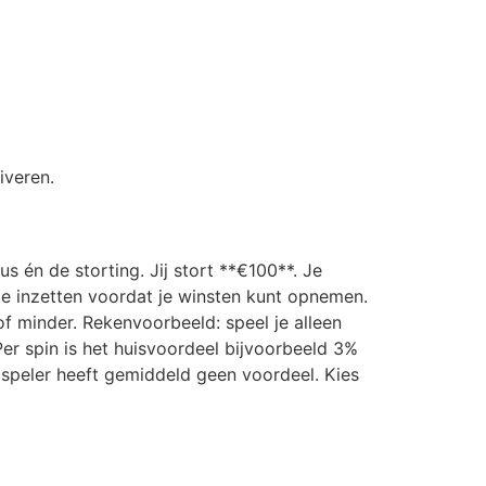
iveren.
én de storting. Jij stort **€100**. Je
e inzetten voordat je winsten kunt opnemen.
of minder. Rekenvoorbeeld: speel je alleen
 Per spin is het huisvoordeel bijvoorbeeld 3%
 speler heeft gemiddeld geen voordeel. Kies