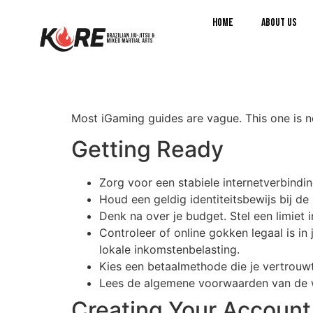
Home
About Us
Most iGaming guides are vague. This one is n
Getting Ready
Zorg voor een stabiele internetverbindi
Houd een geldig identiteitsbewijs bij de
Denk na over je budget. Stel een limiet in
Controleer of online gokken legaal is i
lokale inkomstenbelasting.
Kies een betaalmethode die je vertrouwt
Lees de algemene voorwaarden van de we
Creating Your Account