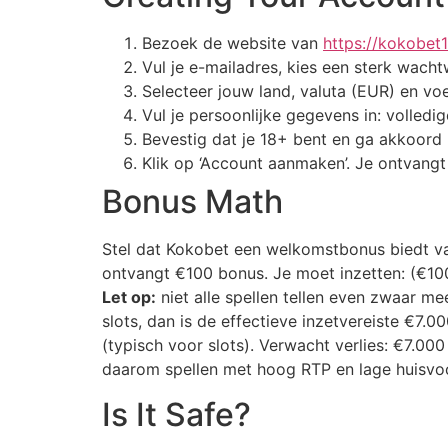
Bezoek de website van
https://kokobet1
Vul je e-mailadres, kies een sterk wachtw
Selecteer jouw land, valuta (EUR) en vo
Vul je persoonlijke gegevens in: volled
Bevestig dat je 18+ bent en ga akkoord
Klik op ‘Account aanmaken’. Je ontvangt 
Bonus Math
Stel dat Kokobet een welkomstbonus biedt van
ontvangt €100 bonus. Je moet inzetten: (€10
Let op:
niet alle spellen tellen even zwaar me
slots, dan is de effectieve inzetvereiste €7.0
(typisch voor slots). Verwacht verlies: €7.0
daarom spellen met hoog RTP en lage huisvo
Is It Safe?