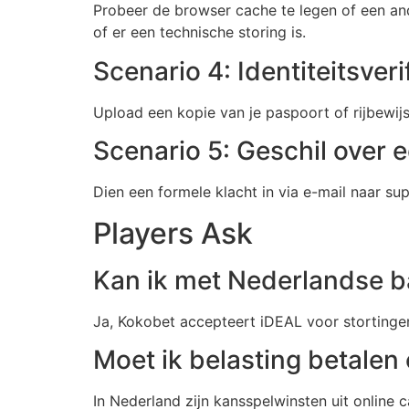
Probeer de browser cache te legen of een an
of er een technische storing is.
Scenario 4: Identiteitsveri
Upload een kopie van je paspoort of rijbewijs
Scenario 5: Geschil over e
Dien een formele klacht in via e-mail naar su
Players Ask
Kan ik met Nederlandse 
Ja, Kokobet accepteert iDEAL voor stortinge
Moet ik belasting betalen 
In Nederland zijn kansspelwinsten uit online c