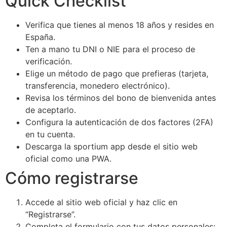
Quick Checklist
Verifica que tienes al menos 18 años y resides en
España.
Ten a mano tu DNI o NIE para el proceso de
verificación.
Elige un método de pago que prefieras (tarjeta,
transferencia, monedero electrónico).
Revisa los términos del bono de bienvenida antes
de aceptarlo.
Configura la autenticación de dos factores (2FA)
en tu cuenta.
Descarga la sportium app desde el sitio web
oficial como una PWA.
Cómo registrarse
Accede al sitio web oficial y haz clic en
“Registrarse”.
Completa el formulario con tus datos personales: