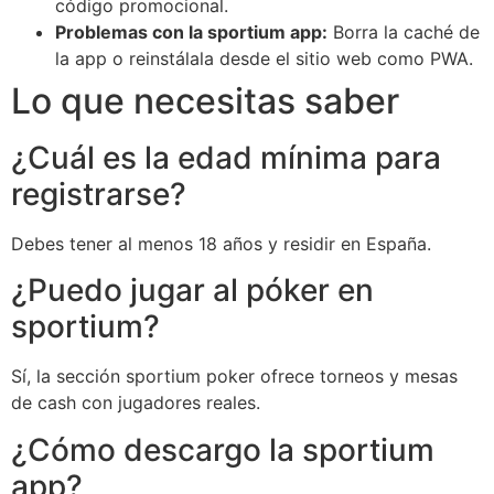
código promocional.
Problemas con la sportium app:
Borra la caché de
la app o reinstálala desde el sitio web como PWA.
Lo que necesitas saber
¿Cuál es la edad mínima para
registrarse?
Debes tener al menos 18 años y residir en España.
¿Puedo jugar al póker en
sportium?
Sí, la sección sportium poker ofrece torneos y mesas
de cash con jugadores reales.
¿Cómo descargo la sportium
app?