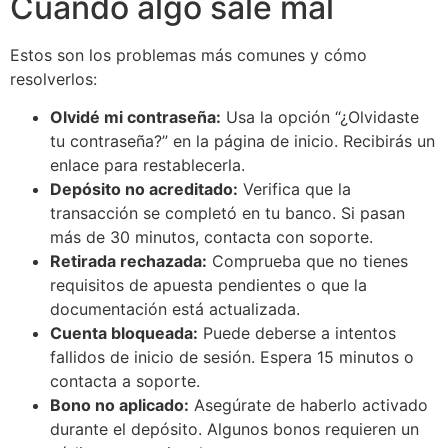
Cuando algo sale mal
Estos son los problemas más comunes y cómo
resolverlos:
Olvidé mi contraseña:
Usa la opción “¿Olvidaste
tu contraseña?” en la página de inicio. Recibirás un
enlace para restablecerla.
Depósito no acreditado:
Verifica que la
transacción se completó en tu banco. Si pasan
más de 30 minutos, contacta con soporte.
Retirada rechazada:
Comprueba que no tienes
requisitos de apuesta pendientes o que la
documentación está actualizada.
Cuenta bloqueada:
Puede deberse a intentos
fallidos de inicio de sesión. Espera 15 minutos o
contacta a soporte.
Bono no aplicado:
Asegúrate de haberlo activado
durante el depósito. Algunos bonos requieren un