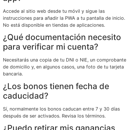
Accede al sitio web desde tu móvil y sigue las
instrucciones para añadir la PWA a tu pantalla de inicio.
No está disponible en tiendas de aplicaciones.
¿Qué documentación necesito
para verificar mi cuenta?
Necesitarás una copia de tu DNI o NIE, un comprobante
de domicilio y, en algunos casos, una foto de tu tarjeta
bancaria.
¿Los bonos tienen fecha de
caducidad?
Sí, normalmente los bonos caducan entre 7 y 30 días
después de ser activados. Revisa los términos.
¿Puedo retirar mis ganancias