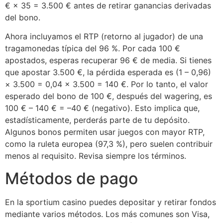
€ × 35 = 3.500 € antes de retirar ganancias derivadas
del bono.
Ahora incluyamos el RTP (retorno al jugador) de una
tragamonedas típica del 96 %. Por cada 100 €
apostados, esperas recuperar 96 € de media. Si tienes
que apostar 3.500 €, la pérdida esperada es (1 – 0,96)
× 3.500 = 0,04 × 3.500 = 140 €. Por lo tanto, el valor
esperado del bono de 100 €, después del wagering, es
100 € – 140 € = –40 € (negativo). Esto implica que,
estadísticamente, perderás parte de tu depósito.
Algunos bonos permiten usar juegos con mayor RTP,
como la ruleta europea (97,3 %), pero suelen contribuir
menos al requisito. Revisa siempre los términos.
Métodos de pago
En la sportium casino puedes depositar y retirar fondos
mediante varios métodos. Los más comunes son Visa,