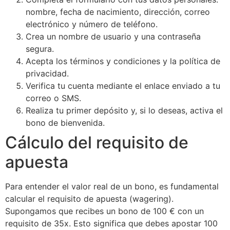
nombre, fecha de nacimiento, dirección, correo
electrónico y número de teléfono.
Crea un nombre de usuario y una contraseña
segura.
Acepta los términos y condiciones y la política de
privacidad.
Verifica tu cuenta mediante el enlace enviado a tu
correo o SMS.
Realiza tu primer depósito y, si lo deseas, activa el
bono de bienvenida.
Cálculo del requisito de
apuesta
Para entender el valor real de un bono, es fundamental
calcular el requisito de apuesta (wagering).
Supongamos que recibes un bono de 100 € con un
requisito de 35x. Esto significa que debes apostar 100