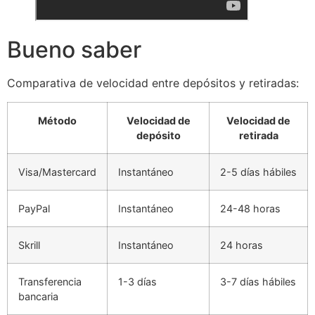
Bueno saber
Comparativa de velocidad entre depósitos y retiradas:
Método
Velocidad de
Velocidad de
depósito
retirada
Visa/Mastercard
Instantáneo
2-5 días hábiles
PayPal
Instantáneo
24-48 horas
Skrill
Instantáneo
24 horas
Transferencia
1-3 días
3-7 días hábiles
bancaria