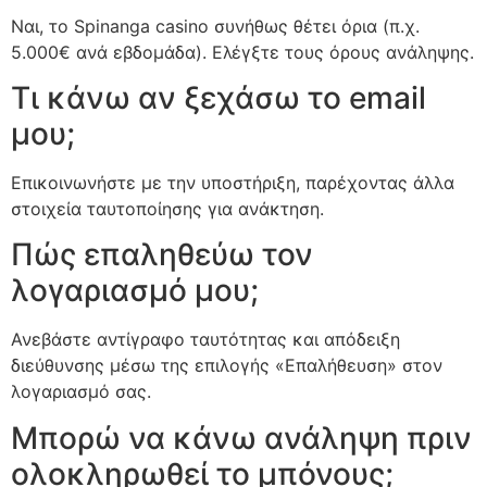
Ναι, το Spinanga casino συνήθως θέτει όρια (π.χ.
5.000€ ανά εβδομάδα). Ελέγξτε τους όρους ανάληψης.
Τι κάνω αν ξεχάσω το email
μου;
Επικοινωνήστε με την υποστήριξη, παρέχοντας άλλα
στοιχεία ταυτοποίησης για ανάκτηση.
Πώς επαληθεύω τον
λογαριασμό μου;
Ανεβάστε αντίγραφο ταυτότητας και απόδειξη
διεύθυνσης μέσω της επιλογής «Επαλήθευση» στον
λογαριασμό σας.
Μπορώ να κάνω ανάληψη πριν
ολοκληρωθεί το μπόνους;