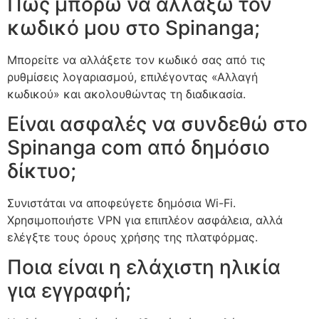
Πώς μπορώ να αλλάξω τον
κωδικό μου στο Spinanga;
Μπορείτε να αλλάξετε τον κωδικό σας από τις
ρυθμίσεις λογαριασμού, επιλέγοντας «Αλλαγή
κωδικού» και ακολουθώντας τη διαδικασία.
Είναι ασφαλές να συνδεθώ στο
Spinanga com από δημόσιο
δίκτυο;
Συνιστάται να αποφεύγετε δημόσια Wi-Fi.
Χρησιμοποιήστε VPN για επιπλέον ασφάλεια, αλλά
ελέγξτε τους όρους χρήσης της πλατφόρμας.
Ποια είναι η ελάχιστη ηλικία
για εγγραφή;