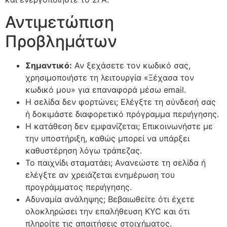
Αντιμετώπιση
Προβλημάτων
Σημαντικό:
Αν ξεχάσετε τον κωδικό σας,
χρησιμοποιήστε τη λειτουργία «Ξέχασα τον
κωδικό μου» για επαναφορά μέσω email.
Η σελίδα δεν φορτώνει; Ελέγξτε τη σύνδεσή σας
ή δοκιμάστε διαφορετικό πρόγραμμα περιήγησης.
Η κατάθεση δεν εμφανίζεται; Επικοινωνήστε με
την υποστήριξη, καθώς μπορεί να υπάρξει
καθυστέρηση λόγω τράπεζας.
Το παιχνίδι σταματάει; Ανανεώστε τη σελίδα ή
ελέγξτε αν χρειάζεται ενημέρωση του
προγράμματος περιήγησης.
Αδυναμία ανάληψης; Βεβαιωθείτε ότι έχετε
ολοκληρώσει την επαλήθευση KYC και ότι
πληροίτε τις απαιτήσεις στοιχήματος.