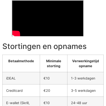
Stortingen en opnames
Betaalmethode
Minimale
Verwerkingstijd
storting
opname
iDEAL
€10
1-3 werkdagen
Creditcard
€20
3-5 werkdagen
E-wallet (Skrill,
€10
24-48 uur