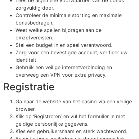
Lees de algemene voorwaarden van de bonus
zorgvuldig door.
Controleer de minimale storting en maximale
bonusbedragen.
Weet welke spellen bijdragen aan de
omzetvereisten.
Stel een budget in en speel verantwoord.
Zorg voor een bevestigde account; verifieer uw
identiteit.
Gebruik een veilige internetverbinding en
overweeg een VPN voor extra privacy.
Registratie
Ga naar de website van het casino via een veilige
browser.
Klik op ‘Registreren’ en vul het formulier in met
geldige persoonlijke gegevens.
Kies een gebruikersnaam en sterk wachtwoord.
Bevestig uw e-mailadres via de ontvangen link.