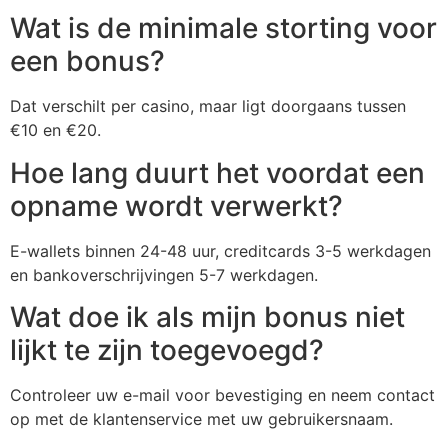
Wat is de minimale storting voor
een bonus?
Dat verschilt per casino, maar ligt doorgaans tussen
€10 en €20.
Hoe lang duurt het voordat een
opname wordt verwerkt?
E-wallets binnen 24-48 uur, creditcards 3-5 werkdagen
en bankoverschrijvingen 5-7 werkdagen.
Wat doe ik als mijn bonus niet
lijkt te zijn toegevoegd?
Controleer uw e-mail voor bevestiging en neem contact
op met de klantenservice met uw gebruikersnaam.