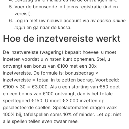
Voer de bonuscode in tijdens registratie (indien
vereist).
Log in met uw nieuwe account via
nv casino online
login
en ga naar de kassa.
Hoe de inzetvereiste werkt
De inzetvereiste (wagering) bepaalt hoeveel u moet
inzetten voordat u winsten kunt opnemen. Stel, u
ontvangt een bonus van €100 met een 30x
inzetvereiste. De formule is: bonusbedrag ×
inzetvereiste = totaal in te zetten bedrag. Voorbeeld:
€100 × 30 = €3.000. Als u een storting van €50 doet
en een bonus van €100 ontvangt, dan is het totale
speeltegoed €150. U moet €3.000 inzetten op
geselecteerde spellen. Speelautomaten dragen vaak
100% bij, tafelspellen soms 10% of minder. Let op: niet
alle spellen tellen even zwaar mee.