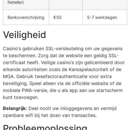
Neteller)
Bankoverschrijving
€50
5-7 werkdagen
Veiligheid
Casino’s gebruiken SSL-versleuteling om uw gegevens
te beschermen. Zorg dat de website een geldig SSL-
certificaat heeft. Veilige casino’s zijn gelicentieerd door
erkende autoriteiten zoals de Kansspelautoriteit of de
MGA. Gebruik tweefactorauthenticatie voor extra
beveiliging. Speel alleen via de officiële website of de
mobiele PWA-versie, die u als app aan uw startscherm
kunt toevoegen.
Belangrijk:
Deel nooit uw inloggegevens en vermijd
openbare wifi bij het doen van transacties.
Probleemoplossing