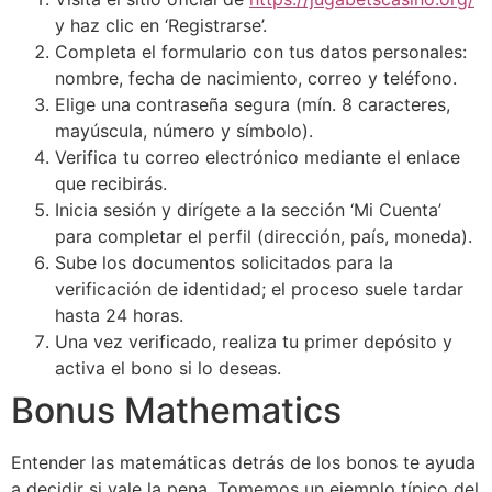
y haz clic en ‘Registrarse’.
Completa el formulario con tus datos personales:
nombre, fecha de nacimiento, correo y teléfono.
Elige una contraseña segura (mín. 8 caracteres,
mayúscula, número y símbolo).
Verifica tu correo electrónico mediante el enlace
que recibirás.
Inicia sesión y dirígete a la sección ‘Mi Cuenta’
para completar el perfil (dirección, país, moneda).
Sube los documentos solicitados para la
verificación de identidad; el proceso suele tardar
hasta 24 horas.
Una vez verificado, realiza tu primer depósito y
activa el bono si lo deseas.
Bonus Mathematics
Entender las matemáticas detrás de los bonos te ayuda
a decidir si vale la pena. Tomemos un ejemplo típico del