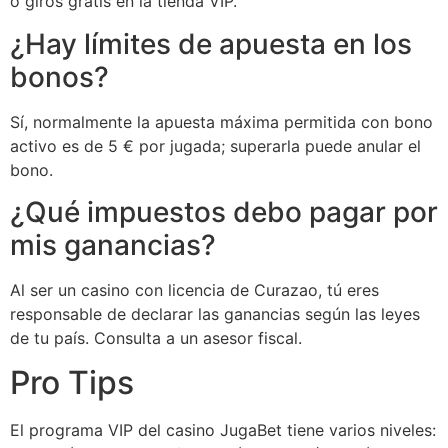
o giros gratis en la tienda VIP.
¿Hay límites de apuesta en los
bonos?
Sí, normalmente la apuesta máxima permitida con bono
activo es de 5 € por jugada; superarla puede anular el
bono.
¿Qué impuestos debo pagar por
mis ganancias?
Al ser un casino con licencia de Curazao, tú eres
responsable de declarar las ganancias según las leyes
de tu país. Consulta a un asesor fiscal.
Pro Tips
El programa VIP del casino JugaBet tiene varios niveles: