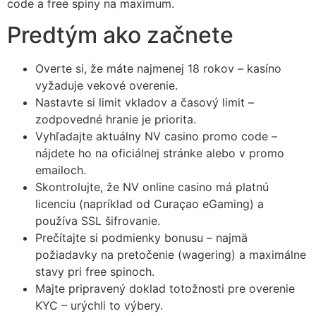
code a free spiny na maximum.
Predtým ako začnete
Overte si, že máte najmenej 18 rokov – kasíno
vyžaduje vekové overenie.
Nastavte si limit vkladov a časový limit –
zodpovedné hranie je priorita.
Vyhľadajte aktuálny NV casino promo code –
nájdete ho na oficiálnej stránke alebo v promo
emailoch.
Skontrolujte, že NV online casino má platnú
licenciu (napríklad od Curaçao eGaming) a
používa SSL šifrovanie.
Prečítajte si podmienky bonusu – najmä
požiadavky na pretočenie (wagering) a maximálne
stavy pri free spinoch.
Majte pripravený doklad totožnosti pre overenie
KYC – urýchli to výbery.