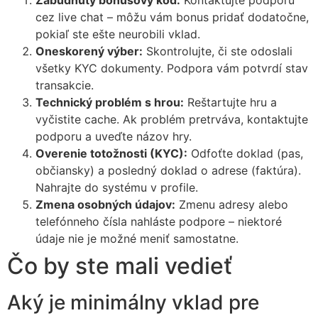
Zabudnutý bonusový kód:
Kontaktujte podporu
cez live chat – môžu vám bonus pridať dodatočne,
pokiaľ ste ešte neurobili vklad.
Oneskorený výber:
Skontrolujte, či ste odoslali
všetky KYC dokumenty. Podpora vám potvrdí stav
transakcie.
Technický problém s hrou:
Reštartujte hru a
vyčistite cache. Ak problém pretrváva, kontaktujte
podporu a uveďte názov hry.
Overenie totožnosti (KYC):
Odfoťte doklad (pas,
občiansky) a posledný doklad o adrese (faktúra).
Nahrajte do systému v profile.
Zmena osobných údajov:
Zmenu adresy alebo
telefónneho čísla nahláste podpore – niektoré
údaje nie je možné meniť samostatne.
Čo by ste mali vedieť
Aký je minimálny vklad pre