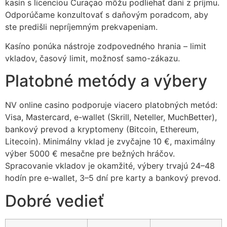
kasín s licenciou Curaçao môžu podliehať dani z príjmu.
Odporúčame konzultovať s daňovým poradcom, aby
ste predišli nepríjemným prekvapeniam.
Kasíno ponúka nástroje zodpovedného hrania – limit
vkladov, časový limit, možnosť samo-zákazu.
Platobné metódy a výbery
NV online casino podporuje viacero platobných metód:
Visa, Mastercard, e-wallet (Skrill, Neteller, MuchBetter),
bankový prevod a kryptomeny (Bitcoin, Ethereum,
Litecoin). Minimálny vklad je zvyčajne 10 €, maximálny
výber 5000 € mesačne pre bežných hráčov.
Spracovanie vkladov je okamžité, výbery trvajú 24–48
hodín pre e-wallet, 3–5 dní pre karty a bankový prevod.
Dobré vedieť