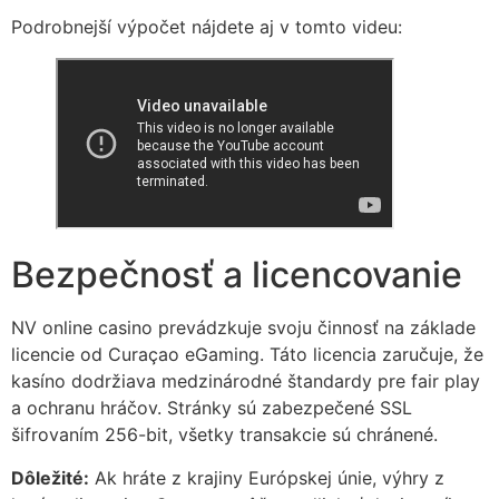
Podrobnejší výpočet nájdete aj v tomto videu:
Bezpečnosť a licencovanie
NV online casino prevádzkuje svoju činnosť na základe
licencie od Curaçao eGaming. Táto licencia zaručuje, že
kasíno dodržiava medzinárodné štandardy pre fair play
a ochranu hráčov. Stránky sú zabezpečené SSL
šifrovaním 256-bit, všetky transakcie sú chránené.
Dôležité:
Ak hráte z krajiny Európskej únie, výhry z