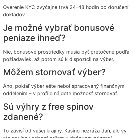
Overenie KYC zvyčajne trvá 24–48 hodín po doručení
dokladov.
Je možné vybrať bonusové
peniaze ihneď?
Nie, bonusové prostriedky musia byť pretočené podľa
požiadaviek, až potom sú k dispozícii na výber.
Môžem stornovať výber?
Áno, pokiaľ výber ešte nebol spracovaný finančným
oddelením – v profile nájdete možnosť stornovať.
Sú výhry z free spinov
zdanené?
To závisí od vašej krajiny. Kasíno nezráža daň, ale vy
ste povinný priznať príjem v daňovom priznaní.