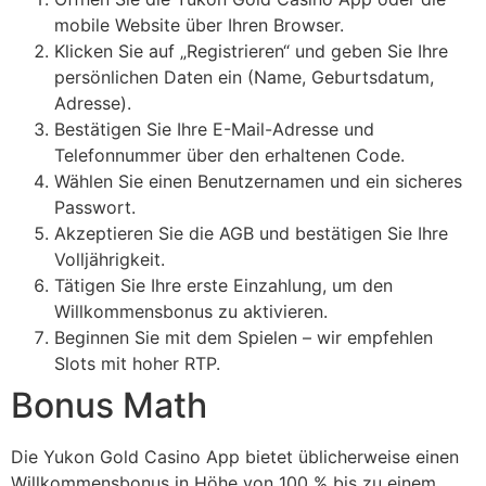
mobile Website über Ihren Browser.
Klicken Sie auf „Registrieren“ und geben Sie Ihre
persönlichen Daten ein (Name, Geburtsdatum,
Adresse).
Bestätigen Sie Ihre E-Mail-Adresse und
Telefonnummer über den erhaltenen Code.
Wählen Sie einen Benutzernamen und ein sicheres
Passwort.
Akzeptieren Sie die AGB und bestätigen Sie Ihre
Volljährigkeit.
Tätigen Sie Ihre erste Einzahlung, um den
Willkommensbonus zu aktivieren.
Beginnen Sie mit dem Spielen – wir empfehlen
Slots mit hoher RTP.
Bonus Math
Die Yukon Gold Casino App bietet üblicherweise einen
Willkommensbonus in Höhe von 100 % bis zu einem