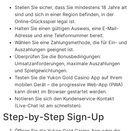
Stellen Sie sicher, dass Sie mindestens 18 Jahre alt
sind und sich in einer Region befinden, in der
Online-Glücksspiel legal ist.
Halten Sie einen gültigen Ausweis, eine E-Mail-
Adresse und eine Telefonnummer bereit.
Wählen Sie eine Zahlungsmethode, die für Ein- und
Auszahlungen geeignet ist.
Überprüfen Sie die Bonusbedingungen:
Umsatzanforderungen, maximale Auszahlungen
und Spielgewichtungen.
Testen Sie die Yukon Gold Casino App auf Ihrem
mobilen Gerät – die progressive Web-App (PWA)
kann direkt im Browser gestartet werden.
Notieren Sie sich den Kundenservice-Kontakt
(Live-Chat ist am schnellsten).
Step-by-Step Sign-Up
Öffnen Sie die Yukon Gold Casino App oder die