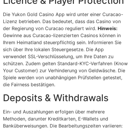
Licence & Player Protection
Die Yukon Gold Casino App wird unter einer Curacao-
Lizenz betrieben. Das bedeutet, dass das Casino von
der Regierung von Curacao reguliert wird.
Hinweis:
Gewinne aus Curacao-lizenzierten Casinos können in
Ihrem Heimatland steuerpflichtig sein. Informieren Sie
sich über Ihre lokalen Steuergesetze. Die App
verwendet SSL-Verschlüsselung, um Ihre Daten zu
schützen. Zudem gelten Standard-KYC-Verfahren (Know
Your Customer) zur Verhinderung von Geldwäsche. Die
Spiele werden von unabhängigen Prüfstellen getestet,
die Fairness bestätigen.
Deposits & Withdrawals
Ein- und Auszahlungen erfolgen über mehrere
Methoden, darunter Kreditkarten, E-Wallets und
Banküberweisungen. Die Bearbeitungszeiten variieren: