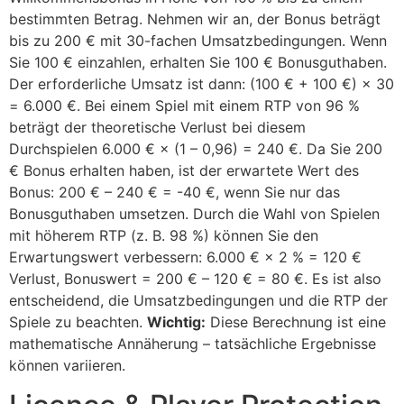
bestimmten Betrag. Nehmen wir an, der Bonus beträgt
bis zu 200 € mit 30-fachen Umsatzbedingungen. Wenn
Sie 100 € einzahlen, erhalten Sie 100 € Bonusguthaben.
Der erforderliche Umsatz ist dann: (100 € + 100 €) × 30
= 6.000 €. Bei einem Spiel mit einem RTP von 96 %
beträgt der theoretische Verlust bei diesem
Durchspielen 6.000 € × (1 – 0,96) = 240 €. Da Sie 200
€ Bonus erhalten haben, ist der erwartete Wert des
Bonus: 200 € – 240 € = -40 €, wenn Sie nur das
Bonusguthaben umsetzen. Durch die Wahl von Spielen
mit höherem RTP (z. B. 98 %) können Sie den
Erwartungswert verbessern: 6.000 € × 2 % = 120 €
Verlust, Bonuswert = 200 € – 120 € = 80 €. Es ist also
entscheidend, die Umsatzbedingungen und die RTP der
Spiele zu beachten.
Wichtig:
Diese Berechnung ist eine
mathematische Annäherung – tatsächliche Ergebnisse
können variieren.