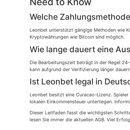
Need to Know
Welche Zahlungsmethoden
Leonbet unterstützt gängige Methoden wie Kre
Kryptowährungen wie Bitcoin sind möglich.
Wie lange dauert eine Au
Die Bearbeitungszeit beträgt in der Regel 2
kann aufgrund der Verifizierung länger dauern
Ist Leonbet legal in Deut
Leonbet besitzt eine Curacao-Lizenz. Spiele
lokalen Einkommensteuer unterliegen. Informi
Dieser Leitfaden fasst die wichtigsten Schri
lesen Sie immer die aktuellen AGB. Viel Erfo