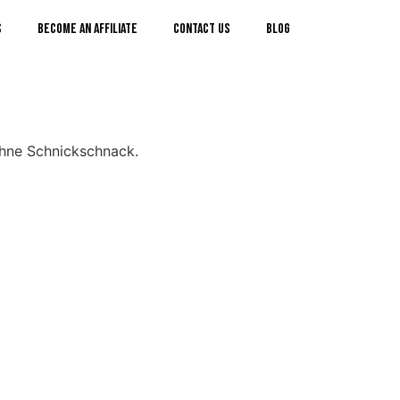
s
Become an affiliate
Contact Us
Blog
 ohne Schnickschnack.