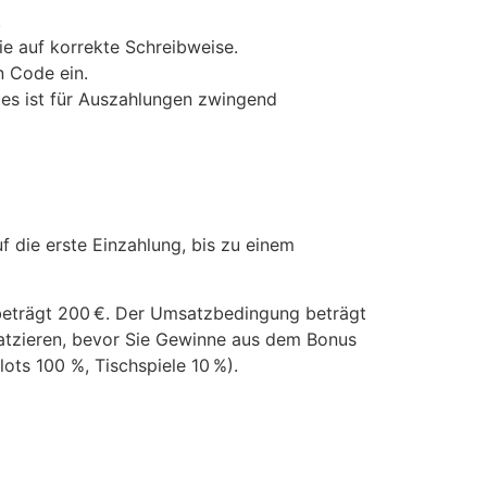
.
ie auf korrekte Schreibweise.
n Code ein.
ies ist für Auszahlungen zwingend
 die erste Einzahlung, bis zu einem
beträgt 200 €. Der Umsatzbedingung beträgt
atzieren, bevor Sie Gewinne aus dem Bonus
ots 100 %, Tischspiele 10 %).