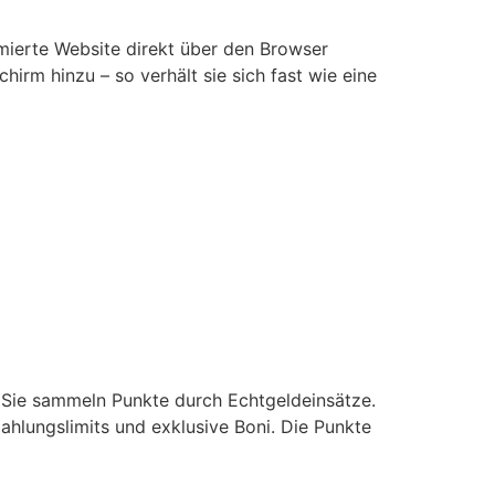
imierte Website direkt über den Browser
irm hinzu – so verhält sie sich fast wie eine
). Sie sammeln Punkte durch Echtgeldeinsätze.
zahlungslimits und exklusive Boni. Die Punkte