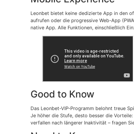
Leonbet bietet keine dedizierte App in den of
aufrufen oder die progressive Web-App (PWA) n
native App. Alle Funktionen, einschließlich E
Good to Know
Das Leonbet-VIP-Programm belohnt treue Spiel
Je höher die Stufe, desto besser die Vorteile
verfallen nach längerer Inaktivität – fragen