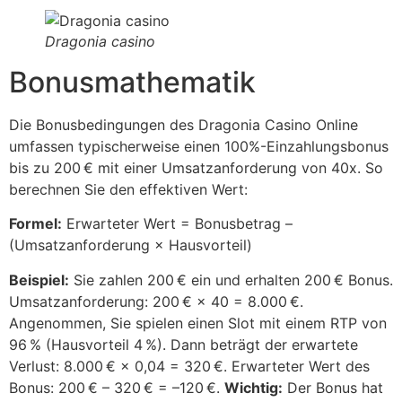
Dragonia casino
Bonusmathematik
Die Bonusbedingungen des Dragonia Casino Online
umfassen typischerweise einen 100%-Einzahlungsbonus
bis zu 200 € mit einer Umsatzanforderung von 40x. So
berechnen Sie den effektiven Wert:
Formel:
Erwarteter Wert = Bonusbetrag –
(Umsatzanforderung × Hausvorteil)
Beispiel:
Sie zahlen 200 € ein und erhalten 200 € Bonus.
Umsatzanforderung: 200 € × 40 = 8.000 €.
Angenommen, Sie spielen einen Slot mit einem RTP von
96 % (Hausvorteil 4 %). Dann beträgt der erwartete
Verlust: 8.000 € × 0,04 = 320 €. Erwarteter Wert des
Bonus: 200 € – 320 € = –120 €.
Wichtig:
Der Bonus hat