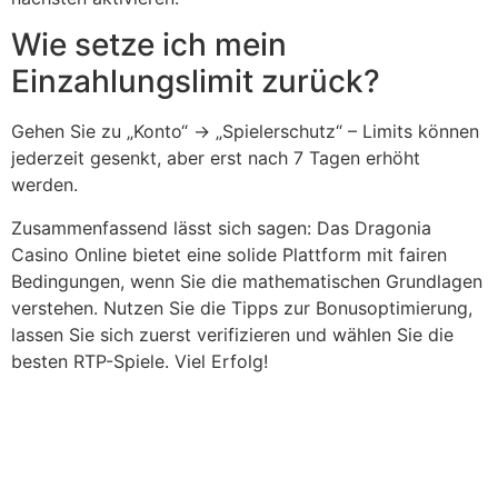
Wie setze ich mein
Einzahlungslimit zurück?
Gehen Sie zu „Konto“ → „Spielerschutz“ – Limits können
jederzeit gesenkt, aber erst nach 7 Tagen erhöht
werden.
Zusammenfassend lässt sich sagen: Das Dragonia
Casino Online bietet eine solide Plattform mit fairen
Bedingungen, wenn Sie die mathematischen Grundlagen
verstehen. Nutzen Sie die Tipps zur Bonusoptimierung,
lassen Sie sich zuerst verifizieren und wählen Sie die
besten RTP-Spiele. Viel Erfolg!