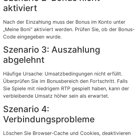
aktiviert
Nach der Einzahlung muss der Bonus im Konto unter
„Meine Boni“ aktiviert werden. Prüfen Sie, ob der Bonus-
Code eingegeben wurde.
Szenario 3: Auszahlung
abgelehnt
Häufige Ursache: Umsatzbedingungen nicht erfüllt.
Überprüfen Sie im Bonusbereich den Fortschritt. Falls
Sie Spiele mit niedrigem RTP gespielt haben, kann der
verbleibende Umsatz höher sein als erwartet.
Szenario 4:
Verbindungsprobleme
Löschen Sie Browser-Cache und Cookies, deaktivieren