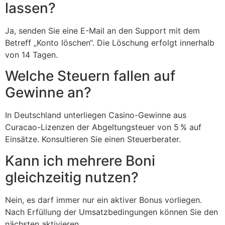
lassen?
Ja, senden Sie eine E-Mail an den Support mit dem
Betreff „Konto löschen“. Die Löschung erfolgt innerhalb
von 14 Tagen.
Welche Steuern fallen auf
Gewinne an?
In Deutschland unterliegen Casino-Gewinne aus
Curacao-Lizenzen der Abgeltungsteuer von 5 % auf
Einsätze. Konsultieren Sie einen Steuerberater.
Kann ich mehrere Boni
gleichzeitig nutzen?
Nein, es darf immer nur ein aktiver Bonus vorliegen.
Nach Erfüllung der Umsatzbedingungen können Sie den
nächsten aktivieren.