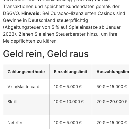
Transaktionen und speichert Kundendaten gemäß der
DSGVO.
Hinweis:
Bei Curacao-lizenzierten Casinos sind
Gewinne in Deutschland steuerpflichtig
(Abgeltungsteuer von 5 % auf Spieleinsätze ab Januar
2023). Ziehen Sie einen Steuerberater hinzu, um Ihre
Meldepflichten zu klären.
Geld rein, Geld raus
Zahlungsmethode
Einzahlungslimit
Auszahlungslim
Visa/Mastercard
10 € – 5.000 €
50 € – 15.000 €
Skrill
10 € – 10.000 €
20 € – 20.000 €
Neteller
10 € – 5.000 €
20 € – 15.000 €