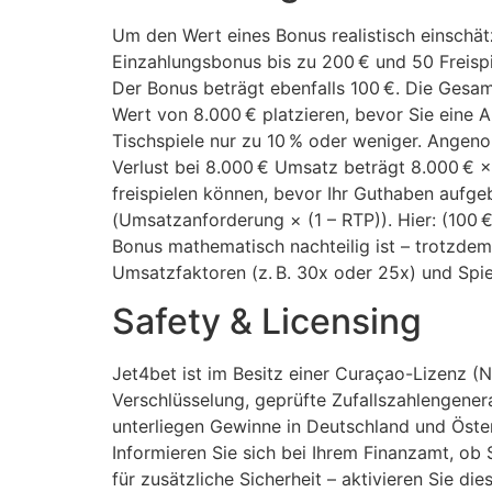
Um den Wert eines Bonus realistisch einschät
Einzahlungsbonus bis zu 200 € und 50 Freispi
Der Bonus beträgt ebenfalls 100 €. Die Gesa
Wert von 8.000 € platzieren, bevor Sie eine A
Tischspiele nur zu 10 % oder weniger. Angeno
Verlust bei 8.000 € Umsatz beträgt 8.000 € ×
freispielen können, bevor Ihr Guthaben aufge
(Umsatzanforderung × (1 – RTP)). Hier: (100 €
Bonus mathematisch nachteilig ist – trotzde
Umsatzfaktoren (z. B. 30x oder 25x) und Spi
Safety & Licensing
Jet4bet ist im Besitz einer Curaçao-Lizenz (
Verschlüsselung, geprüfte Zufallszahlengene
unterliegen Gewinne in Deutschland und Öste
Informieren Sie sich bei Ihrem Finanzamt, ob
für zusätzliche Sicherheit – aktivieren Sie di