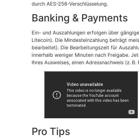
durch AES-256-Verschlüsselung.
Banking & Payments
Ein- und Auszahlungen erfolgen über gängige 
Litecoin). Die Mindesteinzahlung beträgt mei
bearbeitet). Die Bearbeitungszeit für Auszah
innerhalb weniger Minuten nach Freigabe. Jet
Ihres Ausweises, einen Adressnachweis (z. B.
Pro Tips