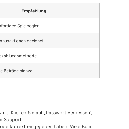
Empfehlung
ofortigen Spielbeginn
Bonusaktionen geeignet
uszahlungsmethode
e Beträge sinnvoll
ort. Klicken Sie auf „Passwort vergessen“,
en Support.
code korrekt eingegeben haben. Viele Boni