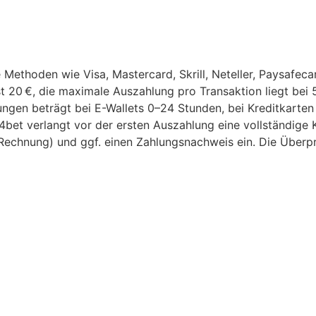
Methoden wie Visa, Mastercard, Skrill, Neteller, Paysafec
st 20 €, die maximale Auszahlung pro Transaktion liegt bei
lungen beträgt bei E-Wallets 0–24 Stunden, bei Kreditkart
4bet verlangt vor der ersten Auszahlung eine vollständige
 Rechnung) und ggf. einen Zahlungsnachweis ein. Die Überp