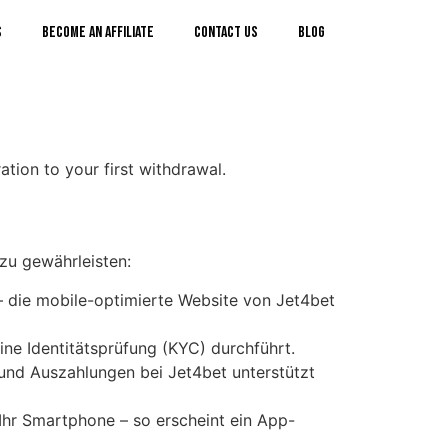
s
Become an affiliate
Contact Us
Blog
ration to your first withdrawal.
 zu gewährleisten:
 – die mobile-optimierte Website von Jet4bet
ne Identitätsprüfung (KYC) durchführt.
 und Auszahlungen bei Jet4bet unterstützt
Ihr Smartphone – so erscheint ein App-