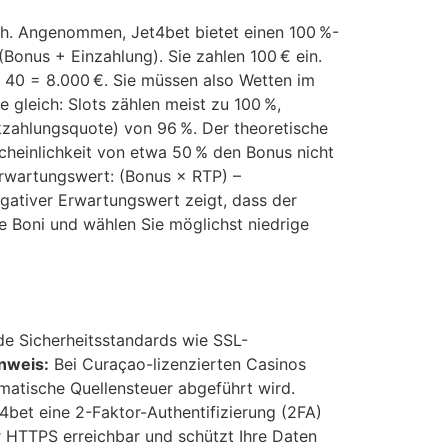
rch. Angenommen, Jet4bet bietet einen 100 %-
onus + Einzahlung). Sie zahlen 100 € ein.
 40 = 8.000 €. Sie müssen also Wetten im
 gleich: Slots zählen meist zu 100 %,
kzahlungsquote) von 96 %. Der theoretische
scheinlichkeit von etwa 50 % den Bonus nicht
rwartungswert: (Bonus × RTP) –
egativer Erwartungswert zeigt, dass der
e Boni und wählen Sie möglichst niedrige
de Sicherheitsstandards wie SSL-
nweis:
Bei Curaçao-lizenzierten Casinos
matische Quellensteuer abgeführt wird.
4bet eine 2-Faktor-Authentifizierung (2FA)
per HTTPS erreichbar und schützt Ihre Daten