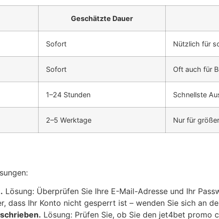
Geschätzte Dauer
Sofort
Nützlich für s
Sofort
Oft auch für 
1–24 Stunden
Schnellste A
2–5 Werktage
Nur für größer
ösungen:
.
Lösung: Überprüfen Sie Ihre E-Mail-Adresse und Ihr Passw
er, dass Ihr Konto nicht gesperrt ist – wenden Sie sich an d
schrieben.
Lösung: Prüfen Sie, ob Sie den jet4bet promo 