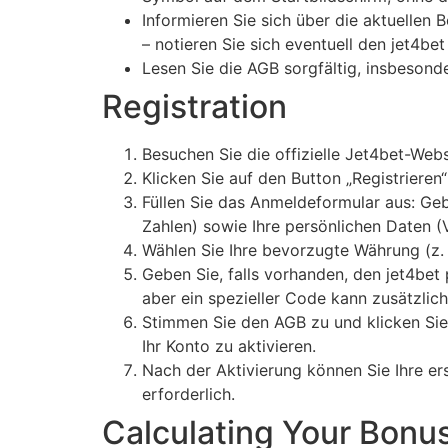
Informieren Sie sich über die aktuelle
– notieren Sie sich eventuell den jet4b
Lesen Sie die AGB sorgfältig, insbesond
Registration
Besuchen Sie die offizielle Jet4bet-Web
Klicken Sie auf den Button „Registrieren“
Füllen Sie das Anmeldeformular aus: Geb
Zahlen) sowie Ihre persönlichen Daten 
Wählen Sie Ihre bevorzugte Währung (z. 
Geben Sie, falls vorhanden, den jet4be
aber ein spezieller Code kann zusätzlich
Stimmen Sie den AGB zu und klicken Sie 
Ihr Konto zu aktivieren.
Nach der Aktivierung können Sie Ihre er
erforderlich.
Calculating Your Bonu