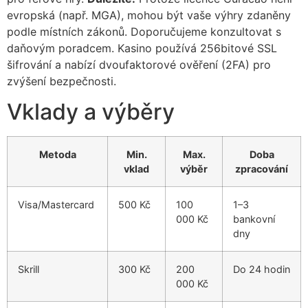
evropská (např. MGA), mohou být vaše výhry zdaněny
podle místních zákonů. Doporučujeme konzultovat s
daňovým poradcem. Kasino používá 256bitové SSL
šifrování a nabízí dvoufaktorové ověření (2FA) pro
zvýšení bezpečnosti.
Vklady a výběry
Metoda
Min.
Max.
Doba
vklad
výběr
zpracování
Visa/Mastercard
500 Kč
100
1–3
000 Kč
bankovní
dny
Skrill
300 Kč
200
Do 24 hodin
000 Kč