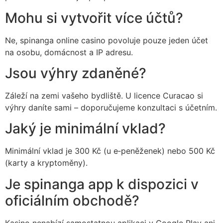
Mohu si vytvořit více účtů?
Ne, spinanga online casino povoluje pouze jeden účet
na osobu, domácnost a IP adresu.
Jsou výhry zdaněné?
Záleží na zemi vašeho bydliště. U licence Curacao si
výhry daníte sami – doporučujeme konzultaci s účetním.
Jaký je minimální vklad?
Minimální vklad je 300 Kč (u e‑peněženek) nebo 500 Kč
(karty a kryptoměny).
Je spinanga app k dispozici v
oficiálním obchodě?
Kasino nenabízí samostatnou aplikaci v Google Play ani