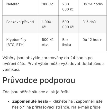
Neteller
300 Kč
200
Do 24 hodin
000 Kč
Bankovní převod
1 000
500
3–5 dnů
Kč
000 Kč
Kryptoměny
500 Kč
Bez
Do 12 hodin
(BTC, ETH)
ekv.
limitu
Výběry jsou obvykle zpracovány do 24 hodin po
ověření účtu. První výběr může vyžadovat dodatečnou
verifikaci.
Průvodce podporou
Zde jsou běžné situace a jak je řešit:
Zapomenuté heslo
– Klikněte na „Zapomněli jste
heslo?“ na přihlašovací stránce. Na e‑mail přijde