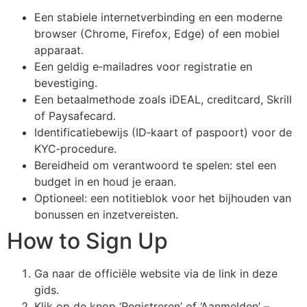
Een stabiele internetverbinding en een moderne
browser (Chrome, Firefox, Edge) of een mobiel
apparaat.
Een geldig e‑mailadres voor registratie en
bevestiging.
Een betaalmethode zoals iDEAL, creditcard, Skrill
of Paysafecard.
Identificatiebewijs (ID‑kaart of paspoort) voor de
KYC‑procedure.
Bereidheid om verantwoord te spelen: stel een
budget in en houd je eraan.
Optioneel: een notitieblok voor het bijhouden van
bonussen en inzetvereisten.
How to Sign Up
Ga naar de officiële website via de link in deze
gids.
Klik op de knop ‘Registreren’ of ‘Aanmelden’ –