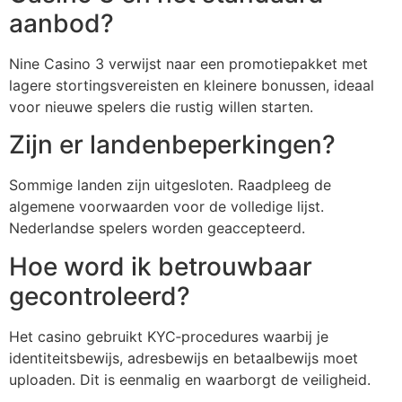
aanbod?
Nine Casino 3 verwijst naar een promotiepakket met
lagere stortingsvereisten en kleinere bonussen, ideaal
voor nieuwe spelers die rustig willen starten.
Zijn er landenbeperkingen?
Sommige landen zijn uitgesloten. Raadpleeg de
algemene voorwaarden voor de volledige lijst.
Nederlandse spelers worden geaccepteerd.
Hoe word ik betrouwbaar
gecontroleerd?
Het casino gebruikt KYC‑procedures waarbij je
identiteitsbewijs, adresbewijs en betaalbewijs moet
uploaden. Dit is eenmalig en waarborgt de veiligheid.