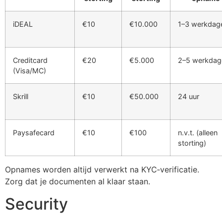
iDEAL
€10
€10.000
1–3 werkdag
Creditcard
€20
€5.000
2–5 werkdag
(Visa/MC)
Skrill
€10
€50.000
24 uur
Paysafecard
€10
€100
n.v.t. (alleen
storting)
Opnames worden altijd verwerkt na KYC‑verificatie.
Zorg dat je documenten al klaar staan.
Security