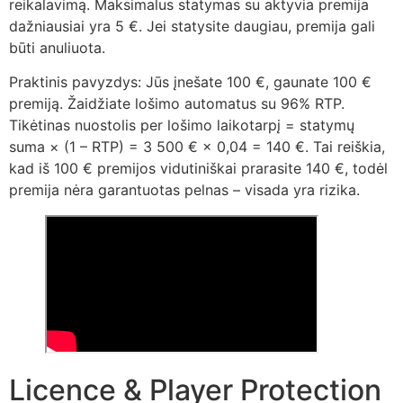
reikalavimą. Maksimalus statymas su aktyvia premija
dažniausiai yra 5 €. Jei statysite daugiau, premija gali
būti anuliuota.
Praktinis pavyzdys: Jūs įnešate 100 €, gaunate 100 €
premiją. Žaidžiate lošimo automatus su 96% RTP.
Tikėtinas nuostolis per lošimo laikotarpį = statymų
suma × (1 – RTP) = 3 500 € × 0,04 = 140 €. Tai reiškia,
kad iš 100 € premijos vidutiniškai prarasite 140 €, todėl
premija nėra garantuotas pelnas – visada yra rizika.
Licence & Player Protection