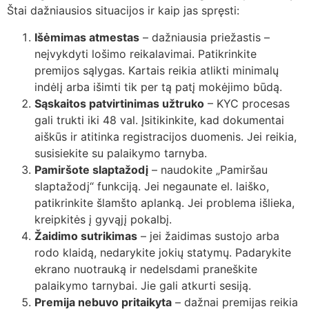
Štai dažniausios situacijos ir kaip jas spręsti:
Išėmimas atmestas
– dažniausia priežastis –
neįvykdyti lošimo reikalavimai. Patikrinkite
premijos sąlygas. Kartais reikia atlikti minimalų
indėlį arba išimti tik per tą patį mokėjimo būdą.
Sąskaitos patvirtinimas užtruko
– KYC procesas
gali trukti iki 48 val. Įsitikinkite, kad dokumentai
aiškūs ir atitinka registracijos duomenis. Jei reikia,
susisiekite su palaikymo tarnyba.
Pamiršote slaptažodį
– naudokite „Pamiršau
slaptažodį“ funkciją. Jei negaunate el. laiško,
patikrinkite šlamšto aplanką. Jei problema išlieka,
kreipkitės į gyvąjį pokalbį.
Žaidimo sutrikimas
– jei žaidimas sustojo arba
rodo klaidą, nedarykite jokių statymų. Padarykite
ekrano nuotrauką ir nedelsdami praneškite
palaikymo tarnybai. Jie gali atkurti sesiją.
Premija nebuvo pritaikyta
– dažnai premijas reikia