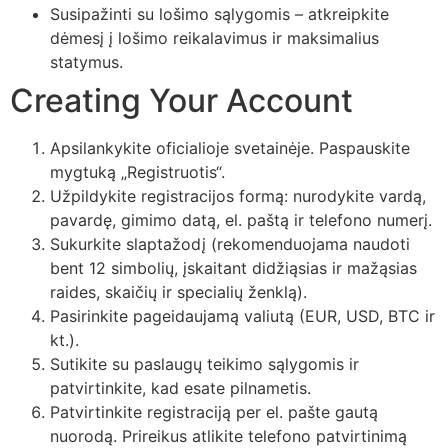
Susipažinti su lošimo sąlygomis – atkreipkite
dėmesį į lošimo reikalavimus ir maksimalius
statymus.
Creating Your Account
Apsilankykite oficialioje svetainėje. Paspauskite
mygtuką „Registruotis“.
Užpildykite registracijos formą: nurodykite vardą,
pavardę, gimimo datą, el. paštą ir telefono numerį.
Sukurkite slaptažodį (rekomenduojama naudoti
bent 12 simbolių, įskaitant didžiąsias ir mažąsias
raides, skaičių ir specialių ženklą).
Pasirinkite pageidaujamą valiutą (EUR, USD, BTC ir
kt.).
Sutikite su paslaugų teikimo sąlygomis ir
patvirtinkite, kad esate pilnametis.
Patvirtinkite registraciją per el. pašte gautą
nuorodą. Prireikus atlikite telefono patvirtinimą