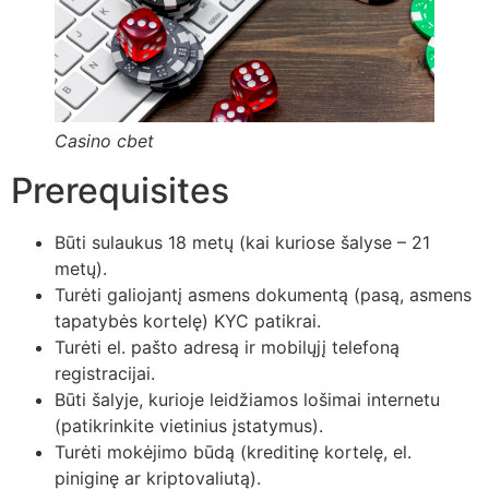
Casino cbet
Prerequisites
Būti sulaukus 18 metų (kai kuriose šalyse – 21
metų).
Turėti galiojantį asmens dokumentą (pasą, asmens
tapatybės kortelę) KYC patikrai.
Turėti el. pašto adresą ir mobilųjį telefoną
registracijai.
Būti šalyje, kurioje leidžiamos lošimai internetu
(patikrinkite vietinius įstatymus).
Turėti mokėjimo būdą (kreditinę kortelę, el.
piniginę ar kriptovaliutą).