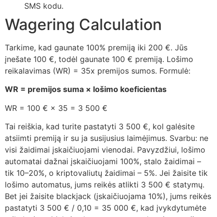
SMS kodu.
Wagering Calculation
Tarkime, kad gaunate 100% premiją iki 200 €. Jūs
įnešate 100 €, todėl gaunate 100 € premiją. Lošimo
reikalavimas (WR) = 35x premijos sumos. Formulė:
WR = premijos suma × lošimo koeficientas
WR = 100 € × 35 = 3 500 €
Tai reiškia, kad turite pastatyti 3 500 €, kol galėsite
atsiimti premiją ir su ja susijusius laimėjimus. Svarbu: ne
visi žaidimai įskaičiuojami vienodai. Pavyzdžiui, lošimo
automatai dažnai įskaičiuojami 100%, stalo žaidimai –
tik 10–20%, o kriptovaliutų žaidimai – 5%. Jei žaisite tik
lošimo automatus, jums reikės atlikti 3 500 € statymų.
Bet jei žaisite blackjack (įskaičiuojama 10%), jums reikės
pastatyti 3 500 € / 0,10 = 35 000 €, kad įvykdytumėte