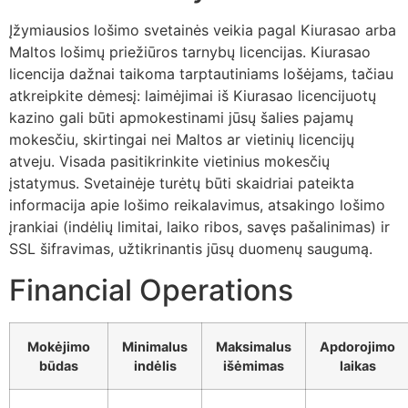
Įžymiausios lošimo svetainės veikia pagal Kiurasao arba
Maltos lošimų priežiūros tarnybų licencijas. Kiurasao
licencija dažnai taikoma tarptautiniams lošėjams, tačiau
atkreipkite dėmesį: laimėjimai iš Kiurasao licencijuotų
kazino gali būti apmokestinami jūsų šalies pajamų
mokesčiu, skirtingai nei Maltos ar vietinių licencijų
atveju. Visada pasitikrinkite vietinius mokesčių
įstatymus. Svetainėje turėtų būti skaidriai pateikta
informacija apie lošimo reikalavimus, atsakingo lošimo
įrankiai (indėlių limitai, laiko ribos, savęs pašalinimas) ir
SSL šifravimas, užtikrinantis jūsų duomenų saugumą.
Financial Operations
Mokėjimo
Minimalus
Maksimalus
Apdorojimo
būdas
indėlis
išėmimas
laikas