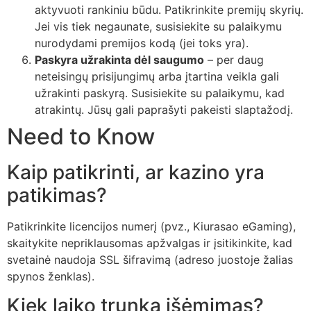
aktyvuoti rankiniu būdu. Patikrinkite premijų skyrių.
Jei vis tiek negaunate, susisiekite su palaikymu
nurodydami premijos kodą (jei toks yra).
Paskyra užrakinta dėl saugumo
– per daug
neteisingų prisijungimų arba įtartina veikla gali
užrakinti paskyrą. Susisiekite su palaikymu, kad
atrakintų. Jūsų gali paprašyti pakeisti slaptažodį.
Need to Know
Kaip patikrinti, ar kazino yra
patikimas?
Patikrinkite licencijos numerį (pvz., Kiurasao eGaming),
skaitykite nepriklausomas apžvalgas ir įsitikinkite, kad
svetainė naudoja SSL šifravimą (adreso juostoje žalias
spynos ženklas).
Kiek laiko trunka išėmimas?