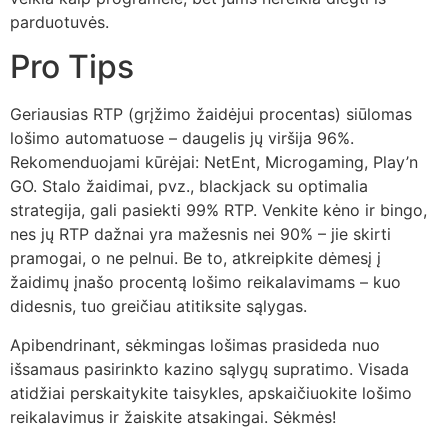
parduotuvės.
Pro Tips
Geriausias RTP (grįžimo žaidėjui procentas) siūlomas
lošimo automatuose – daugelis jų viršija 96%.
Rekomenduojami kūrėjai: NetEnt, Microgaming, Play’n
GO. Stalo žaidimai, pvz., blackjack su optimalia
strategija, gali pasiekti 99% RTP. Venkite kėno ir bingo,
nes jų RTP dažnai yra mažesnis nei 90% – jie skirti
pramogai, o ne pelnui. Be to, atkreipkite dėmesį į
žaidimų įnašo procentą lošimo reikalavimams – kuo
didesnis, tuo greičiau atitiksite sąlygas.
Apibendrinant, sėkmingas lošimas prasideda nuo
išsamaus pasirinkto kazino sąlygų supratimo. Visada
atidžiai perskaitykite taisykles, apskaičiuokite lošimo
reikalavimus ir žaiskite atsakingai. Sėkmės!