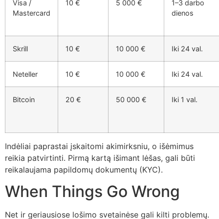
Visa /
10 €
5 000 €
1–3 darbo
Mastercard
dienos
Skrill
10 €
10 000 €
Iki 24 val.
Neteller
10 €
10 000 €
Iki 24 val.
Bitcoin
20 €
50 000 €
Iki 1 val.
Indėliai paprastai įskaitomi akimirksniu, o išėmimus
reikia patvirtinti. Pirmą kartą išimant lėšas, gali būti
reikalaujama papildomų dokumentų (KYC).
When Things Go Wrong
Net ir geriausiose lošimo svetainėse gali kilti problemų.