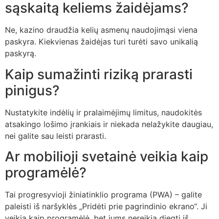
sąskaitą keliems žaidėjams?
Ne, kazino draudžia kelių asmenų naudojimąsi viena
paskyra. Kiekvienas žaidėjas turi turėti savo unikalią
paskyrą.
Kaip sumažinti riziką prarasti
pinigus?
Nustatykite indėlių ir pralaimėjimų limitus, naudokitės
atsakingo lošimo įrankiais ir niekada nelažykite daugiau,
nei galite sau leisti prarasti.
Ar mobilioji svetainė veikia kaip
programėlė?
Tai progresyvioji žiniatinklio programa (PWA) – galite
paleisti iš naršyklės „Pridėti prie pagrindinio ekrano“. Ji
veikia kaip programėlė, bet jums nereikia diegti iš