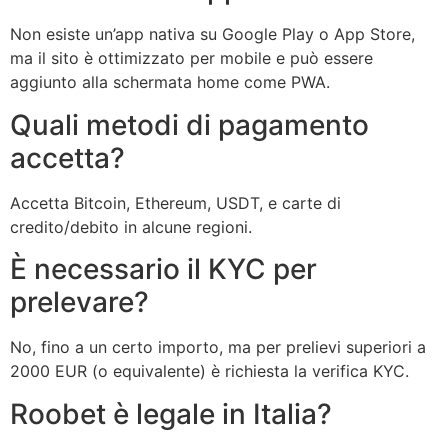
Non esiste un’app nativa su Google Play o App Store,
ma il sito è ottimizzato per mobile e può essere
aggiunto alla schermata home come PWA.
Quali metodi di pagamento
accetta?
Accetta Bitcoin, Ethereum, USDT, e carte di
credito/debito in alcune regioni.
È necessario il KYC per
prelevare?
No, fino a un certo importo, ma per prelievi superiori a
2000 EUR (o equivalente) è richiesta la verifica KYC.
Roobet è legale in Italia?