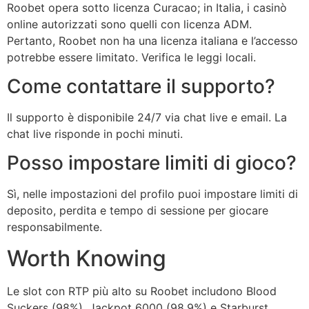
Roobet opera sotto licenza Curacao; in Italia, i casinò
online autorizzati sono quelli con licenza ADM.
Pertanto, Roobet non ha una licenza italiana e l’accesso
potrebbe essere limitato. Verifica le leggi locali.
Come contattare il supporto?
Il supporto è disponibile 24/7 via chat live e email. La
chat live risponde in pochi minuti.
Posso impostare limiti di gioco?
Sì, nelle impostazioni del profilo puoi impostare limiti di
deposito, perdita e tempo di sessione per giocare
responsabilmente.
Worth Knowing
Le slot con RTP più alto su Roobet includono Blood
Suckers (98%), Jackpot 6000 (98.9%) e Starburst