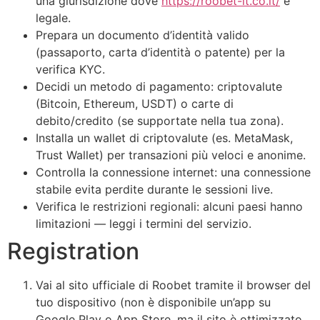
una giurisdizione dove
https://roobet-it.co.it/
è
legale.
Prepara un documento d’identità valido
(passaporto, carta d’identità o patente) per la
verifica KYC.
Decidi un metodo di pagamento: criptovalute
(Bitcoin, Ethereum, USDT) o carte di
debito/credito (se supportate nella tua zona).
Installa un wallet di criptovalute (es. MetaMask,
Trust Wallet) per transazioni più veloci e anonime.
Controlla la connessione internet: una connessione
stabile evita perdite durante le sessioni live.
Verifica le restrizioni regionali: alcuni paesi hanno
limitazioni — leggi i termini del servizio.
Registration
Vai al sito ufficiale di Roobet tramite il browser del
tuo dispositivo (non è disponibile un’app su
Google Play o App Store, ma il sito è ottimizzato