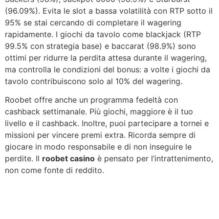
(96.09%). Evita le slot a bassa volatilità con RTP sotto il
95% se stai cercando di completare il wagering
rapidamente. I giochi da tavolo come blackjack (RTP
99.5% con strategia base) e baccarat (98.9%) sono
ottimi per ridurre la perdita attesa durante il wagering,
ma controlla le condizioni del bonus: a volte i giochi da
tavolo contribuiscono solo al 10% del wagering.
Roobet offre anche un programma fedeltà con
cashback settimanale. Più giochi, maggiore è il tuo
livello e il cashback. Inoltre, puoi partecipare a tornei e
missioni per vincere premi extra. Ricorda sempre di
giocare in modo responsabile e di non inseguire le
perdite. Il
roobet casino
è pensato per l’intrattenimento,
non come fonte di reddito.