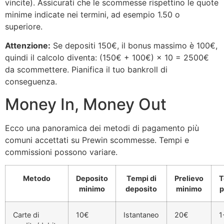
vincite). Assicurati che le scommesse rispettino le quote
minime indicate nei termini, ad esempio 1.50 o
superiore.
Attenzione:
Se depositi 150€, il bonus massimo è 100€,
quindi il calcolo diventa: (150€ + 100€) × 10 = 2500€
da scommettere. Pianifica il tuo bankroll di
conseguenza.
Money In, Money Out
Ecco una panoramica dei metodi di pagamento più
comuni accettati su Prewin scommesse. Tempi e
commissioni possono variare.
Metodo
Deposito
Tempi di
Prelievo
T
minimo
deposito
minimo
p
Carte di
10€
Istantaneo
20€
1