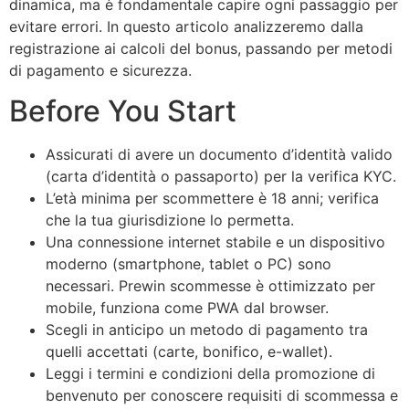
dinamica, ma è fondamentale capire ogni passaggio per
evitare errori. In questo articolo analizzeremo dalla
registrazione ai calcoli del bonus, passando per metodi
di pagamento e sicurezza.
Before You Start
Assicurati di avere un documento d’identità valido
(carta d’identità o passaporto) per la verifica KYC.
L’età minima per scommettere è 18 anni; verifica
che la tua giurisdizione lo permetta.
Una connessione internet stabile e un dispositivo
moderno (smartphone, tablet o PC) sono
necessari. Prewin scommesse è ottimizzato per
mobile, funziona come PWA dal browser.
Scegli in anticipo un metodo di pagamento tra
quelli accettati (carte, bonifico, e-wallet).
Leggi i termini e condizioni della promozione di
benvenuto per conoscere requisiti di scommessa e