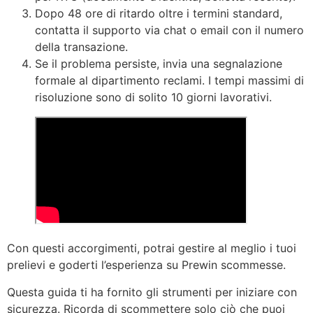
Dopo 48 ore di ritardo oltre i termini standard,
contatta il supporto via chat o email con il numero
della transazione.
Se il problema persiste, invia una segnalazione
formale al dipartimento reclami. I tempi massimi di
risoluzione sono di solito 10 giorni lavorativi.
Con questi accorgimenti, potrai gestire al meglio i tuoi
prelievi e goderti l’esperienza su Prewin scommesse.
Questa guida ti ha fornito gli strumenti per iniziare con
sicurezza. Ricorda di scommettere solo ciò che puoi