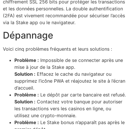
chiffrement SSL 256 bits pour protéger les transactions
et les données personnelles. La double authentification
(2FA) est vivement recommandée pour sécuriser l’accès
via la Stake app ou le navigateur.
Dépannage
Voici cinq problèmes fréquents et leurs solutions :
Problème :
Impossible de se connecter après une
mise à jour de la Stake app.
Solution :
Effacez le cache du navigateur ou
supprimez l’icône PWA et réajoutez le site à l’écran
d’accueil.
Problème :
Le dépôt par carte bancaire est refusé.
Solution :
Contactez votre banque pour autoriser
les transactions vers les casinos en ligne, ou
utilisez une crypto-monnaie.
Problème :
Le Stake bonus n’apparaît pas après le