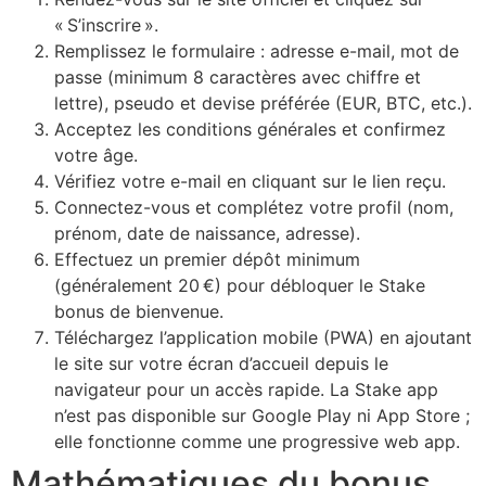
« S’inscrire ».
Remplissez le formulaire : adresse e-mail, mot de
passe (minimum 8 caractères avec chiffre et
lettre), pseudo et devise préférée (EUR, BTC, etc.).
Acceptez les conditions générales et confirmez
votre âge.
Vérifiez votre e-mail en cliquant sur le lien reçu.
Connectez-vous et complétez votre profil (nom,
prénom, date de naissance, adresse).
Effectuez un premier dépôt minimum
(généralement 20 €) pour débloquer le Stake
bonus de bienvenue.
Téléchargez l’application mobile (PWA) en ajoutant
le site sur votre écran d’accueil depuis le
navigateur pour un accès rapide. La Stake app
n’est pas disponible sur Google Play ni App Store ;
elle fonctionne comme une progressive web app.
Mathématiques du bonus