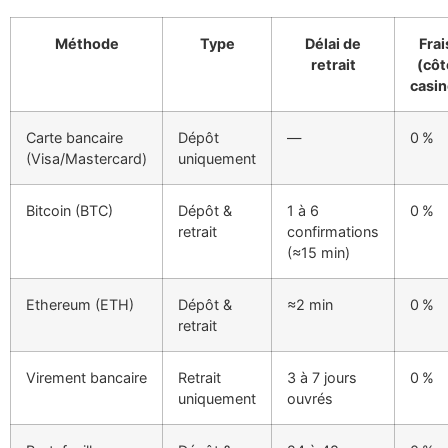
Méthode
Type
Délai de
Frai
retrait
(côt
casin
Carte bancaire
Dépôt
—
0 %
(Visa/Mastercard)
uniquement
Bitcoin (BTC)
Dépôt &
1 à 6
0 %
retrait
confirmations
(≈15 min)
Ethereum (ETH)
Dépôt &
≈2 min
0 %
retrait
Virement bancaire
Retrait
3 à 7 jours
0 %
uniquement
ouvrés