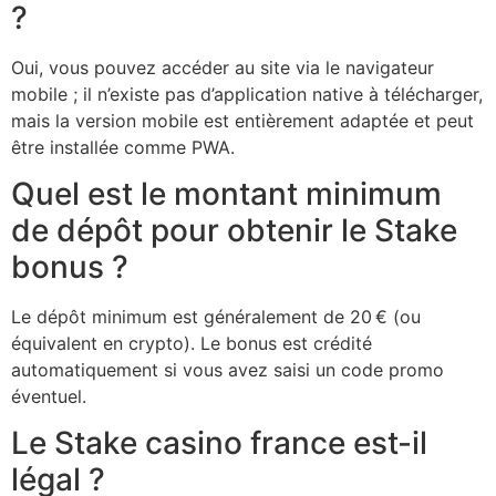
?
Oui, vous pouvez accéder au site via le navigateur
mobile ; il n’existe pas d’application native à télécharger,
mais la version mobile est entièrement adaptée et peut
être installée comme PWA.
Quel est le montant minimum
de dépôt pour obtenir le Stake
bonus ?
Le dépôt minimum est généralement de 20 € (ou
équivalent en crypto). Le bonus est crédité
automatiquement si vous avez saisi un code promo
éventuel.
Le Stake casino france est-il
légal ?