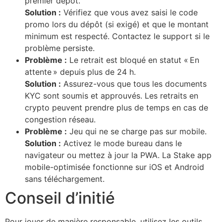
premier dépôt.
Solution :
Vérifiez que vous avez saisi le code
promo lors du dépôt (si exigé) et que le montant
minimum est respecté. Contactez le support si le
problème persiste.
Problème :
Le retrait est bloqué en statut « En
attente » depuis plus de 24 h.
Solution :
Assurez-vous que tous les documents
KYC sont soumis et approuvés. Les retraits en
crypto peuvent prendre plus de temps en cas de
congestion réseau.
Problème :
Jeu qui ne se charge pas sur mobile.
Solution :
Activez le mode bureau dans le
navigateur ou mettez à jour la PWA. La Stake app
mobile-optimisée fonctionne sur iOS et Android
sans téléchargement.
Conseil d’initié
Pour jouer de manière responsable, utilisez les outils