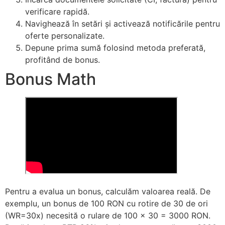
verificare rapidă.
Navighează în setări și activează notificările pentru
oferte personalizate.
Depune prima sumă folosind metoda preferată,
profitând de bonus.
Bonus Math
Pentru a evalua un bonus, calculăm valoarea reală. De
exemplu, un bonus de 100 RON cu rotire de 30 de ori
(WR=30x) necesită o rulare de 100 × 30 = 3000 RON.