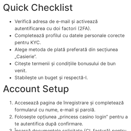
Quick Checklist
Verifică adresa de e-mail și activează
autentificarea cu doi factori (2FA).
Completează profilul cu datele personale corecte
pentru KYC.
Alege metoda de plată preferată din secțiunea
„Casierie”.
Citește termenii și condițiile bonusului de bun
venit.
Stabilește un buget și respectă-l.
Account Setup
Accesează pagina de înregistrare și completează
formularul cu nume, e-mail și parolă.
Folosește opțiunea „princess casino login” pentru a
te autentifica după confirmare.
Încarcă documentele solicitate (CI, factură) pentru