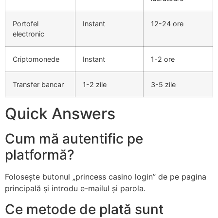
Portofel
Instant
12-24 ore
electronic
Criptomonede
Instant
1-2 ore
Transfer bancar
1-2 zile
3-5 zile
Quick Answers
Cum mă autentific pe
platformă?
Folosește butonul „princess casino login” de pe pagina
principală și introdu e-mailul și parola.
Ce metode de plată sunt