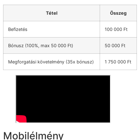
Tétel
Összeg
Befizetés
100 000 Ft
Bónusz (100%, max 50 000 Ft)
50 000 Ft
Megforgatási követelmény (35x bónusz)
1 750 000 Ft
Mobilélmény