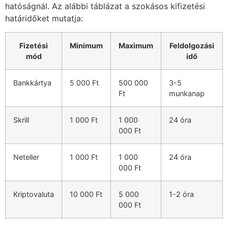
hatóságnál. Az alábbi táblázat a szokásos kifizetési
határidőket mutatja:
Fizetési
Minimum
Maximum
Feldolgozási
mód
idő
Bankkártya
5 000 Ft
500 000
3-5
Ft
munkanap
Skrill
1 000 Ft
1 000
24 óra
000 Ft
Neteller
1 000 Ft
1 000
24 óra
000 Ft
Kriptovaluta
10 000 Ft
5 000
1-2 óra
000 Ft