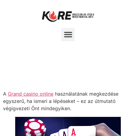
A
Grand casino online
használatának megkezdése
egyszerű, ha ismeri a lépéseket – ez az útmutató
végigvezeti Önt mindegyiken.