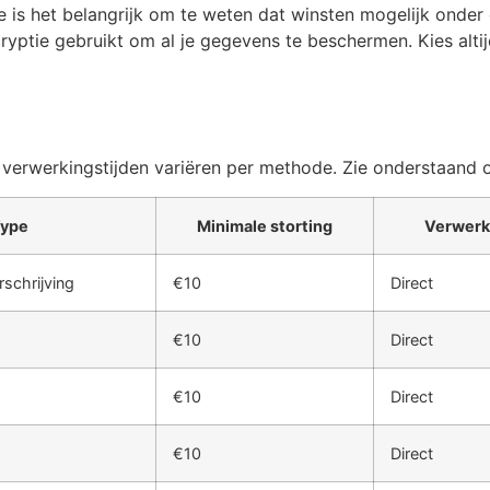
 is het belangrijk om te weten dat winsten mogelijk onder 
ryptie gebruikt om al je gegevens te beschermen. Kies altij
verwerkingstijden variëren per methode. Zie onderstaand o
ype
Minimale storting
Verwerki
schrijving
€10
Direct
€10
Direct
€10
Direct
€10
Direct