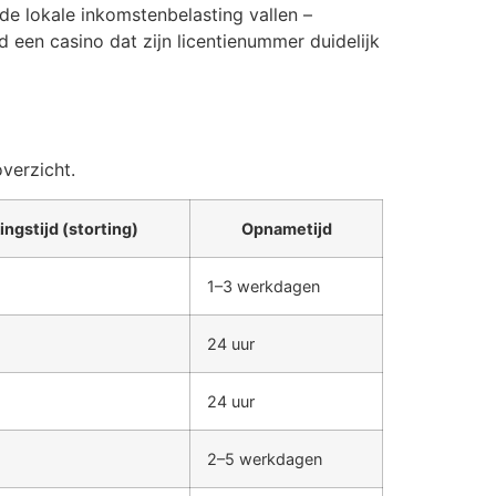
de lokale inkomstenbelasting vallen –
d een casino dat zijn licentienummer duidelijk
verzicht.
ngstijd (storting)
Opnametijd
1–3 werkdagen
24 uur
24 uur
2–5 werkdagen