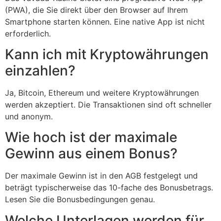
(PWA), die Sie direkt über den Browser auf Ihrem
Smartphone starten können. Eine native App ist nicht
erforderlich.
Kann ich mit Kryptowährungen
einzahlen?
Ja, Bitcoin, Ethereum und weitere Kryptowährungen
werden akzeptiert. Die Transaktionen sind oft schneller
und anonym.
Wie hoch ist der maximale
Gewinn aus einem Bonus?
Der maximale Gewinn ist in den AGB festgelegt und
beträgt typischerweise das 10-fache des Bonusbetrags.
Lesen Sie die Bonusbedingungen genau.
Welche Unterlagen werden für