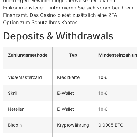
unterliegen Gewinne möglicherweise der lokalen
Einkommensteuer – informieren Sie sich vorab bei Ihrem
Finanzamt. Das Casino bietet zusätzlich eine 2FA-
Option zum Schutz Ihres Kontos.
Deposits & Withdrawals
Zahlungsmethode
Typ
Mindesteinzahlu
Visa/Mastercard
Kreditkarte
10 €
Skrill
E-Wallet
10 €
Neteller
E-Wallet
10 €
Bitcoin
Kryptowährung
0,0005 BTC