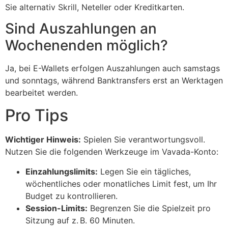
Sie alternativ Skrill, Neteller oder Kreditkarten.
Sind Auszahlungen an
Wochenenden möglich?
Ja, bei E-Wallets erfolgen Auszahlungen auch samstags
und sonntags, während Banktransfers erst an Werktagen
bearbeitet werden.
Pro Tips
Wichtiger Hinweis:
Spielen Sie verantwortungsvoll.
Nutzen Sie die folgenden Werkzeuge im Vavada-Konto:
Einzahlungslimits:
Legen Sie ein tägliches,
wöchentliches oder monatliches Limit fest, um Ihr
Budget zu kontrollieren.
Session-Limits:
Begrenzen Sie die Spielzeit pro
Sitzung auf z. B. 60 Minuten.