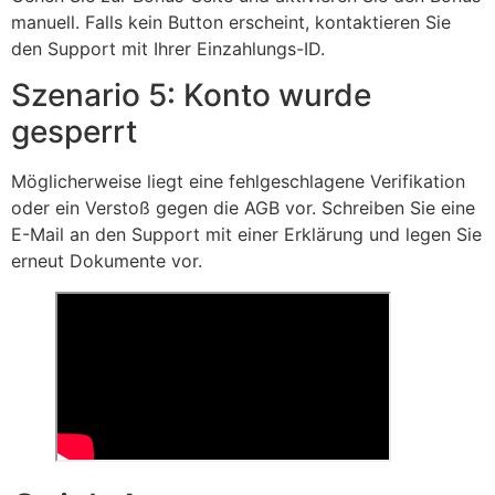
manuell. Falls kein Button erscheint, kontaktieren Sie
den Support mit Ihrer Einzahlungs-ID.
Szenario 5: Konto wurde
gesperrt
Möglicherweise liegt eine fehlgeschlagene Verifikation
oder ein Verstoß gegen die AGB vor. Schreiben Sie eine
E-Mail an den Support mit einer Erklärung und legen Sie
erneut Dokumente vor.