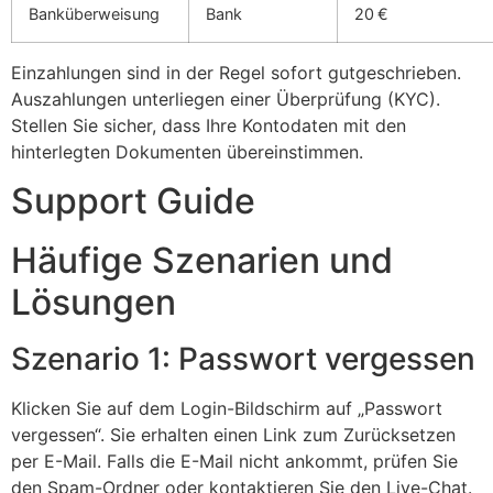
Banküberweisung
Bank
20 €
Einzahlungen sind in der Regel sofort gutgeschrieben.
Auszahlungen unterliegen einer Überprüfung (KYC).
Stellen Sie sicher, dass Ihre Kontodaten mit den
hinterlegten Dokumenten übereinstimmen.
Support Guide
Häufige Szenarien und
Lösungen
Szenario 1: Passwort vergessen
Klicken Sie auf dem Login-Bildschirm auf „Passwort
vergessen“. Sie erhalten einen Link zum Zurücksetzen
per E-Mail. Falls die E-Mail nicht ankommt, prüfen Sie
den Spam-Ordner oder kontaktieren Sie den Live-Chat.