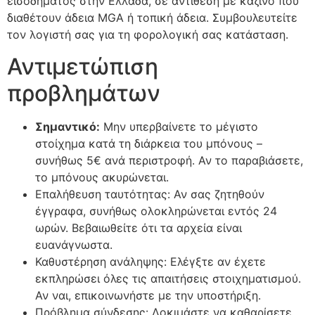
εισοδήματος στην Ελλάδα, σε αντίθεση με καζίνο που
διαθέτουν άδεια ΜGA ή τοπική άδεια. Συμβουλευτείτε
τον λογιστή σας για τη φορολογική σας κατάσταση.
Αντιμετώπιση
προβλημάτων
Σημαντικό:
Μην υπερβαίνετε το μέγιστο
στοίχημα κατά τη διάρκεια του μπόνους –
συνήθως 5€ ανά περιστροφή. Αν το παραβιάσετε,
το μπόνους ακυρώνεται.
Επαλήθευση ταυτότητας: Αν σας ζητηθούν
έγγραφα, συνήθως ολοκληρώνεται εντός 24
ωρών. Βεβαιωθείτε ότι τα αρχεία είναι
ευανάγνωστα.
Καθυστέρηση ανάληψης: Ελέγξτε αν έχετε
εκπληρώσει όλες τις απαιτήσεις στοιχηματισμού.
Αν ναι, επικοινωνήστε με την υποστήριξη.
Πρόβλημα σύνδεσης: Δοκιμάστε να καθαρίσετε