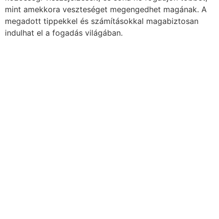
mint amekkora veszteséget megengedhet magának. A
megadott tippekkel és számításokkal magabiztosan
indulhat el a fogadás világában.