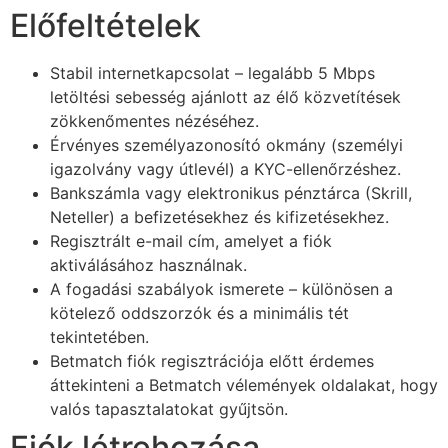
Előfeltételek
Stabil internetkapcsolat – legalább 5 Mbps
letöltési sebesség ajánlott az élő közvetítések
zökkenőmentes nézéséhez.
Érvényes személyazonosító okmány (személyi
igazolvány vagy útlevél) a KYC-ellenőrzéshez.
Bankszámla vagy elektronikus pénztárca (Skrill,
Neteller) a befizetésekhez és kifizetésekhez.
Regisztrált e-mail cím, amelyet a fiók
aktiválásához használnak.
A fogadási szabályok ismerete – különösen a
kötelező oddszorzók és a minimális tét
tekintetében.
Betmatch fiók regisztrációja előtt érdemes
áttekinteni a Betmatch vélemények oldalakat, hogy
valós tapasztalatokat gyűjtsön.
Fiók létrehozása