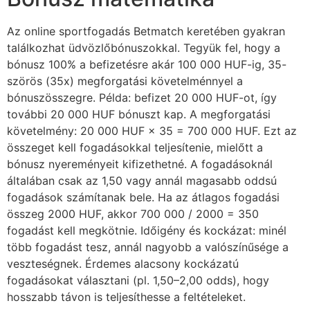
Az online sportfogadás Betmatch keretében gyakran
találkozhat üdvözlőbónuszokkal. Tegyük fel, hogy a
bónusz 100% a befizetésre akár 100 000 HUF-ig, 35-
szörös (35x) megforgatási követelménnyel a
bónuszösszegre. Példa: befizet 20 000 HUF-ot, így
további 20 000 HUF bónuszt kap. A megforgatási
követelmény: 20 000 HUF × 35 = 700 000 HUF. Ezt az
összeget kell fogadásokkal teljesítenie, mielőtt a
bónusz nyereményeit kifizethetné. A fogadásoknál
általában csak az 1,50 vagy annál magasabb oddsú
fogadások számítanak bele. Ha az átlagos fogadási
összeg 2000 HUF, akkor 700 000 / 2000 = 350
fogadást kell megkötnie. Időigény és kockázat: minél
több fogadást tesz, annál nagyobb a valószínűsége a
veszteségnek. Érdemes alacsony kockázatú
fogadásokat választani (pl. 1,50–2,00 odds), hogy
hosszabb távon is teljesíthesse a feltételeket.