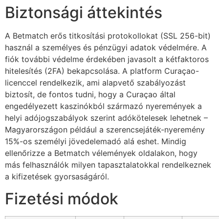
Biztonsági áttekintés
A Betmatch erős titkosítási protokollokat (SSL 256-bit)
használ a személyes és pénzügyi adatok védelmére. A
fiók további védelme érdekében javasolt a kétfaktoros
hitelesítés (2FA) bekapcsolása. A platform Curaçao-
licenccel rendelkezik, ami alapvető szabályozást
biztosít, de fontos tudni, hogy a Curaçao által
engedélyezett kaszinókból származó nyeremények a
helyi adójogszabályok szerint adókötelesek lehetnek –
Magyarországon például a szerencsejáték-nyeremény
15%-os személyi jövedelemadó alá eshet. Mindig
ellenőrizze a Betmatch vélemények oldalakon, hogy
más felhasználók milyen tapasztalatokkal rendelkeznek
a kifizetések gyorsaságáról.
Fizetési módok