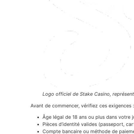
Logo officiel de Stake Casino, représen
Avant de commencer, vérifiez ces exigences :
Âge légal de 18 ans ou plus dans votre ju
Pièces d’identité valides (passeport, cart
Compte bancaire ou méthode de paiemen