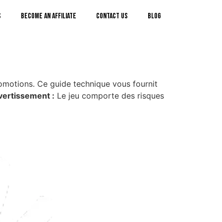
s
Become an affiliate
Contact Us
Blog
omotions. Ce guide technique vous fournit
vertissement :
Le jeu comporte des risques