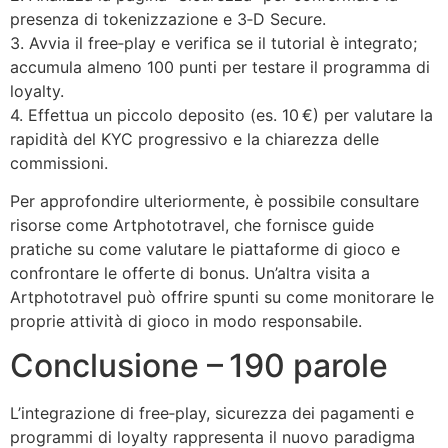
presenza di tokenizzazione e 3‑D Secure.
3. Avvia il free‑play e verifica se il tutorial è integrato;
accumula almeno 100 punti per testare il programma di
loyalty.
4. Effettua un piccolo deposito (es. 10 €) per valutare la
rapidità del KYC progressivo e la chiarezza delle
commissioni.
Per approfondire ulteriormente, è possibile consultare
risorse come Artphototravel, che fornisce guide
pratiche su come valutare le piattaforme di gioco e
confrontare le offerte di bonus. Un’altra visita a
Artphototravel può offrire spunti su come monitorare le
proprie attività di gioco in modo responsabile.
Conclusione – 190 parole
L’integrazione di free‑play, sicurezza dei pagamenti e
programmi di loyalty rappresenta il nuovo paradigma