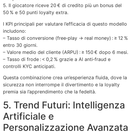
5. Il giocatore riceve 20 € di credito più un bonus del
50 % e 50 punti loyalty extra.
I KPI principali per valutare l’efficacia di questo modello
includono:
– Tasso di conversione (free‑play → real money) : ≥ 12 %
entro 30 giorni.
– Valore medio del cliente (ARPU) : ≥ 150 € dopo 6 mesi.
– Tasso di frode : < 0,2 % grazie a AI anti‑fraud e
controlli KYC anticipati.
Questa combinazione crea un’esperienza fluida, dove la
sicurezza non interrompe il divertimento e la loyalty
premia sia l’apprendimento che la fedeltà.
5. Trend Futuri: Intelligenza
Artificiale e
Personalizzazione Avanzata