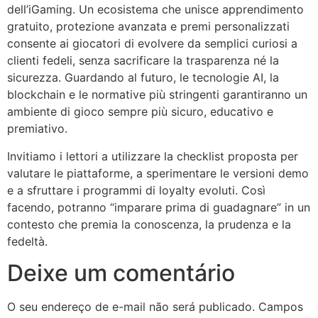
dell’iGaming. Un ecosistema che unisce apprendimento
gratuito, protezione avanzata e premi personalizzati
consente ai giocatori di evolvere da semplici curiosi a
clienti fedeli, senza sacrificare la trasparenza né la
sicurezza. Guardando al futuro, le tecnologie AI, la
blockchain e le normative più stringenti garantiranno un
ambiente di gioco sempre più sicuro, educativo e
premiativo.
Invitiamo i lettori a utilizzare la checklist proposta per
valutare le piattaforme, a sperimentare le versioni demo
e a sfruttare i programmi di loyalty evoluti. Così
facendo, potranno “imparare prima di guadagnare” in un
contesto che premia la conoscenza, la prudenza e la
fedeltà.
Deixe um comentário
O seu endereço de e-mail não será publicado.
Campos