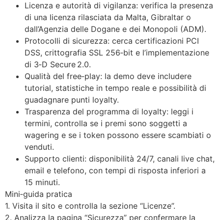
Licenza e autorità di vigilanza: verifica la presenza
di una licenza rilasciata da Malta, Gibraltar o
dall’Agenzia delle Dogane e dei Monopoli (ADM).
Protocolli di sicurezza: cerca certificazioni PCI
DSS, crittografia SSL 256‑bit e l’implementazione
di 3‑D Secure 2.0.
Qualità del free‑play: la demo deve includere
tutorial, statistiche in tempo reale e possibilità di
guadagnare punti loyalty.
Trasparenza del programma di loyalty: leggi i
termini, controlla se i premi sono soggetti a
wagering e se i token possono essere scambiati o
venduti.
Supporto clienti: disponibilità 24/7, canali live chat,
email e telefono, con tempi di risposta inferiori a
15 minuti.
Mini‑guida pratica
1. Visita il sito e controlla la sezione “Licenze”.
2. Analizza la pagina “Sicurezza” per confermare la