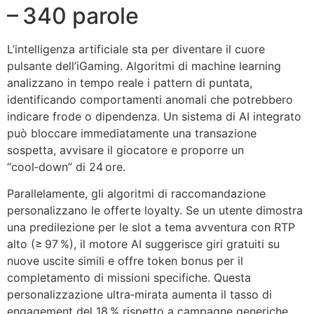
– 340 parole
L’intelligenza artificiale sta per diventare il cuore
pulsante dell’iGaming. Algoritmi di machine learning
analizzano in tempo reale i pattern di puntata,
identificando comportamenti anomali che potrebbero
indicare frode o dipendenza. Un sistema di AI integrato
può bloccare immediatamente una transazione
sospetta, avvisare il giocatore e proporre un
“cool‑down” di 24 ore.
Parallelamente, gli algoritmi di raccomandazione
personalizzano le offerte loyalty. Se un utente dimostra
una predilezione per le slot a tema avventura con RTP
alto (≥ 97 %), il motore AI suggerisce giri gratuiti su
nuove uscite simili e offre token bonus per il
completamento di missioni specifiche. Questa
personalizzazione ultra‑mirata aumenta il tasso di
engagement del 18 % rispetto a campagne generiche.