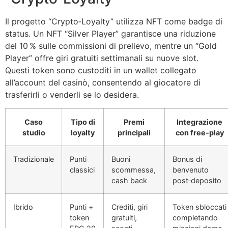
Il progetto “Crypto‑Loyalty” utilizza NFT come badge di
status. Un NFT “Silver Player” garantisce una riduzione
del 10 % sulle commissioni di prelievo, mentre un “Gold
Player” offre giri gratuiti settimanali su nuove slot.
Questi token sono custoditi in un wallet collegato
all’account del casinò, consentendo al giocatore di
trasferirli o venderli se lo desidera.
Caso
Tipo di
Premi
Integrazione
studio
loyalty
principali
con free‑play
Tradizionale
Punti
Buoni
Bonus di
classici
scommessa,
benvenuto
cash back
post‑deposito
Ibrido
Punti +
Crediti, giri
Token sbloccati
token
gratuiti,
completando