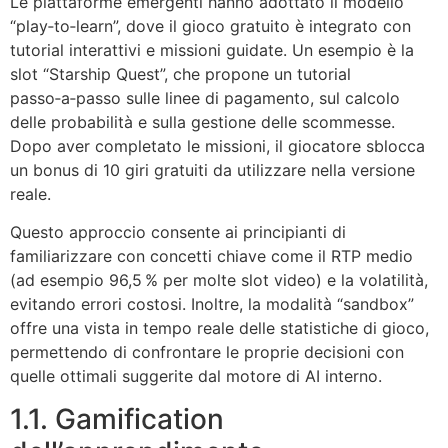
Le piattaforme emergenti hanno adottato il modello
“play‑to‑learn”, dove il gioco gratuito è integrato con
tutorial interattivi e missioni guidate. Un esempio è la
slot “Starship Quest”, che propone un tutorial
passo‑a‑passo sulle linee di pagamento, sul calcolo
delle probabilità e sulla gestione delle scommesse.
Dopo aver completato le missioni, il giocatore sblocca
un bonus di 10 giri gratuiti da utilizzare nella versione
reale.
Questo approccio consente ai principianti di
familiarizzare con concetti chiave come il RTP medio
(ad esempio 96,5 % per molte slot video) e la volatilità,
evitando errori costosi. Inoltre, la modalità “sandbox”
offre una vista in tempo reale delle statistiche di gioco,
permettendo di confrontare le proprie decisioni con
quelle ottimali suggerite dal motore di AI interno.
1.1. Gamification