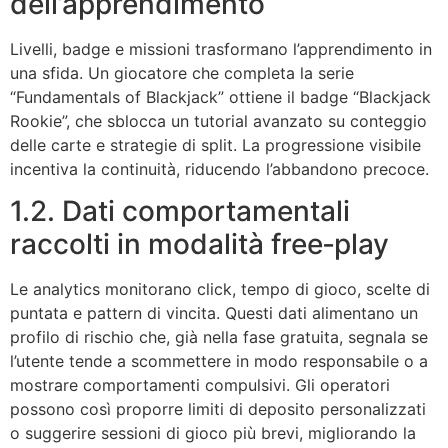
dell’apprendimento
Livelli, badge e missioni trasformano l’apprendimento in
una sfida. Un giocatore che completa la serie
“Fundamentals of Blackjack” ottiene il badge “Blackjack
Rookie”, che sblocca un tutorial avanzato su conteggio
delle carte e strategie di split. La progressione visibile
incentiva la continuità, riducendo l’abbandono precoce.
1.2. Dati comportamentali
raccolti in modalità free‑play
Le analytics monitorano click, tempo di gioco, scelte di
puntata e pattern di vincita. Questi dati alimentano un
profilo di rischio che, già nella fase gratuita, segnala se
l’utente tende a scommettere in modo responsabile o a
mostrare comportamenti compulsivi. Gli operatori
possono così proporre limiti di deposito personalizzati
o suggerire sessioni di gioco più brevi, migliorando la