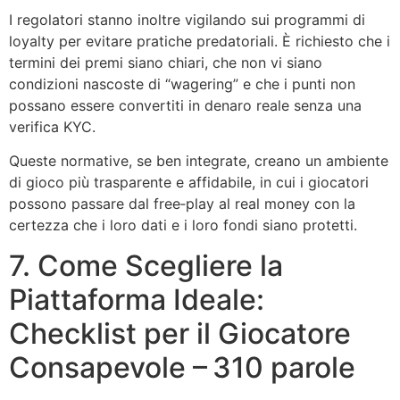
I regolatori stanno inoltre vigilando sui programmi di
loyalty per evitare pratiche predatoriali. È richiesto che i
termini dei premi siano chiari, che non vi siano
condizioni nascoste di “wagering” e che i punti non
possano essere convertiti in denaro reale senza una
verifica KYC.
Queste normative, se ben integrate, creano un ambiente
di gioco più trasparente e affidabile, in cui i giocatori
possono passare dal free‑play al real money con la
certezza che i loro dati e i loro fondi siano protetti.
7. Come Scegliere la
Piattaforma Ideale:
Checklist per il Giocatore
Consapevole – 310 parole