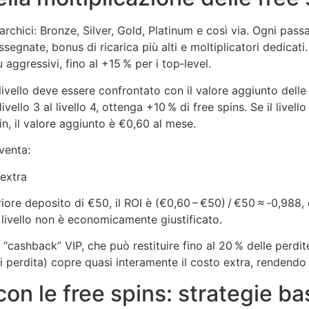
archici: Bronze, Silver, Gold, Platinum e così via. Ogni passa
segnate, bonus di ricarica più alti e moltiplicatori dedicati
 aggressivi, fino al +15 % per i top‑level.
i livello deve essere confrontato con il valore aggiunto del
lo 3 al livello 4, ottenga +10 % di free spins. Se il livello 
n, il valore aggiunto è €0,60 al mese.
iventa:
 extra
eriore deposito di €50, il ROI è (€0,60 – €50) / €50 ≈ ‑0,988
i livello non è economicamente giustificato.
l “cashback” VIP, che può restituire fino al 20 % delle perdite
 perdita) copre quasi interamente il costo extra, rendendo
con le free spins: strategie ba