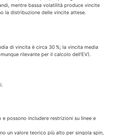
randi, mentre bassa volatilità produce vincite
o la distribuzione delle vincite attese.
ia di vincita è circa 30 %; la vincita media
omunque rilevante per il calcolo dell’EV).
i.
e possono includere restrizioni su linee e
no un valore teorico più alto per singola spin,