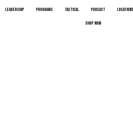
Leadership
Programs
Tactical
Podcast
Location
Shop Now