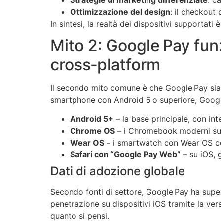
Ottimizzazione del design
: il checkout
In sintesi, la realtà dei dispositivi supporta
Mito 2: Google Pay fun
cross‑platform
Il secondo mito comune è che Google Pay sia 
smartphone con Android 5 o superiore, Google
Android 5+
– la base principale, con int
Chrome OS
– i Chromebook moderni sup
Wear OS
– i smartwatch con Wear OS c
Safari con “Google Pay Web”
– su iOS, 
Dati di adozione globale
Secondo fonti di settore, Google Pay ha superat
penetrazione su dispositivi iOS tramite la ver
quanto si pensi.