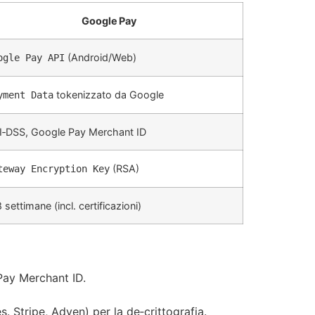
Google Pay
(Android/Web)
ogle Pay API
tokenizzato da Google
yment Data
I‑DSS, Google Pay Merchant ID
(RSA)
teway Encryption Key
 settimane (incl. certificazioni)
 Pay Merchant ID.
. Stripe, Adyen) per la de‑crittografia.