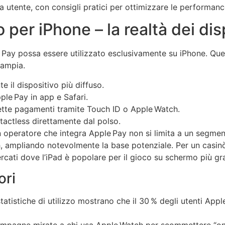
a utente, con consigli pratici per ottimizzare le performance
 per iPhone – la realtà dei dis
le Pay possa essere utilizzato esclusivamente su iPhone. Qu
 ampia.
 il dispositivo più diffuso.
ple Pay in app e Safari.
tte pagamenti tramite Touch ID o Apple Watch.
tactless direttamente dal polso.
n operatore che integra Apple Pay non si limita a un segme
, ampliando notevolmente la base potenziale. Per un casinò
ercati dove l’iPad è popolare per il gioco su schermo più gr
ori
 statistiche di utilizzo mostrano che il 30 % degli utenti App
ampagne mirate a chi usa Apple Watch per scommettere “on