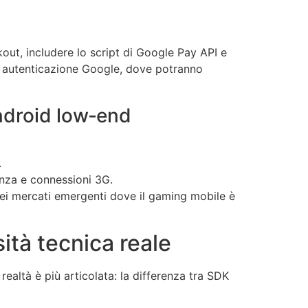
kout, includere lo script di Google Pay API e
 di autenticazione Google, dove potranno
Android low‑end
.
enza e connessioni 3G.
ei mercati emergenti dove il gaming mobile è
ità tecnica reale
ealtà è più articolata: la differenza tra SDK