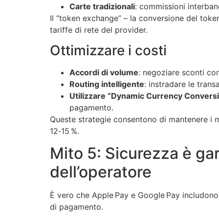
Carte tradizionali
: commissioni interban
Il “token exchange” – la conversione del toke
tariffe di rete del provider.
Ottimizzare i costi
Accordi di volume
: negoziare sconti co
Routing intelligente
: instradare le tran
Utilizzare “Dynamic Currency Convers
pagamento.
Queste strategie consentono di mantenere i m
12‑15 %.
Mito 5: Sicurezza è gara
dell’operatore
È vero che Apple Pay e Google Pay includono m
di pagamento.