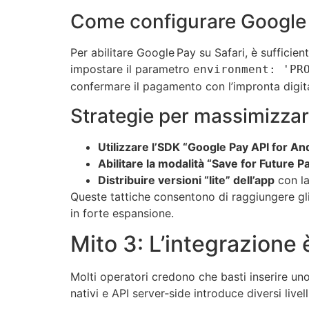
Come configurare Google 
Per abilitare Google Pay su Safari, è sufficie
impostare il parametro
environment: 'PR
confermare il pagamento con l’impronta digital
Strategie per massimizzar
Utilizzare l’SDK “Google Pay API for An
Abilitare la modalità “Save for Future 
Distribuire versioni “lite” dell’app
con la
Queste tattiche consentono di raggiungere gl
in forte espansione.
Mito 3: L’integrazione 
Molti operatori credono che basti inserire uno
nativi e API server‑side introduce diversi livel