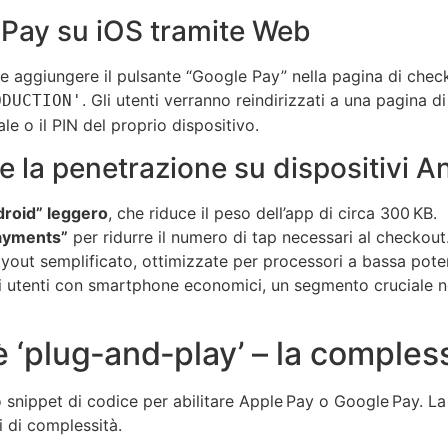
Pay su iOS tramite Web
nte aggiungere il pulsante “Google Pay” nella pagina di chec
. Gli utenti verranno reindirizzati a una pagina
ODUCTION'
e o il PIN del proprio dispositivo.
e la penetrazione su dispositivi 
droid” leggero
, che riduce il peso dell’app di circa 300 KB.
Payments”
per ridurre il numero di tap necessari al checkout
yout semplificato, ottimizzate per processori a bassa pot
i utenti con smartphone economici, un segmento cruciale n
è ‘plug‑and‑play’ – la compless
 snippet di codice per abilitare Apple Pay o Google Pay. La r
li di complessità.