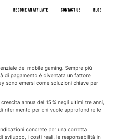
s
Become an affiliate
Contact Us
Blog
onenziale del mobile gaming. Sempre più
ità di pagamento è diventata un fattore
 Pay sono emersi come soluzioni chiave per
rescita annua del 15 % negli ultimi tre anni,
di riferimento per chi vuole approfondire le
 indicazioni concrete per una corretta
sviluppo, i costi reali, le responsabilità in