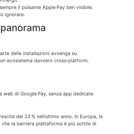
sempre il pulsante Apple Pay ben visibile.
iù ignorare.
ro panorama
rte delle installazioni avvenga su
 un ecosistema davvero cross‑platform.
ne web di Google Pay, senza app dedicate.
rescita del 22 % nell’ultimo anno. In Europa, la
he la barriera piattaforma è più sottile di