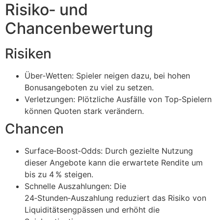
Risiko‑ und
Chancenbewertung
Risiken
Über‑Wetten: Spieler neigen dazu, bei hohen
Bonusangeboten zu viel zu setzen.
Verletzungen: Plötzliche Ausfälle von Top‑Spielern
können Quoten stark verändern.
Chancen
Surface‑Boost‑Odds: Durch gezielte Nutzung
dieser Angebote kann die erwartete Rendite um
bis zu 4 % steigen.
Schnelle Auszahlungen: Die
24‑Stunden‑Auszahlung reduziert das Risiko von
Liquiditätsengpässen und erhöht die