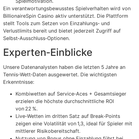
Spielmotivation.
Ein verantwortungsbewusstes Spielverhalten wird von
BillionaireSpin Casino aktiv unterstützt. Die Plattform
stellt Tools zum Setzen von Einzahlungs‑ und
Verlustlimits bereit und bietet jederzeit Zugriff auf
Selbst‑Ausschluss‑Optionen.
Experten‑Einblicke
Unsere Datenanalysten haben die letzten 5 Jahre an
Tennis‑Wett‑Daten ausgewertet. Die wichtigsten
Erkenntnisse:
Kombiwetten auf Service‑Aces + Gesamtsieger
erzielen die höchste durchschnittliche ROI
von 22 %.
Live‑Wetten im dritten Satz auf Break‑Points
zeigen eine Volatilität von 1,3, ideal für Spieler mit
mittlerer Risikobereitschaft.
Nutzung von Bonus ohne Einzahlung führt bei