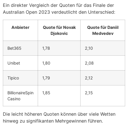
Ein direkter Vergleich der Quoten für das Finale der
Australian Open 2023 verdeutlicht den Unterschied:
Anbieter
Quote für Novak
Quote für Daniil
Djokovic
Medvedev
Bet365
1,78
2,10
Unibet
1,80
2,08
Tipico
1,79
2,12
BillionaireSpin
1,85
2,15
Casino
Die leicht höheren Quoten können über viele Wetten
hinweg zu signifikanten Mehrgewinnen führen.