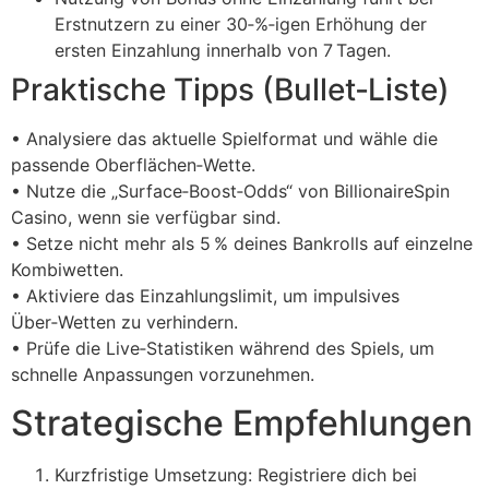
Erstnutzern zu einer 30‑%‑igen Erhöhung der
ersten Einzahlung innerhalb von 7 Tagen.
Praktische Tipps (Bullet‑Liste)
• Analysiere das aktuelle Spielformat und wähle die
passende Oberflächen‑Wette.
• Nutze die „Surface‑Boost‑Odds“ von BillionaireSpin
Casino, wenn sie verfügbar sind.
• Setze nicht mehr als 5 % deines Bankrolls auf einzelne
Kombiwetten.
• Aktiviere das Einzahlungslimit, um impulsives
Über‑Wetten zu verhindern.
• Prüfe die Live‑Statistiken während des Spiels, um
schnelle Anpassungen vorzunehmen.
Strategische Empfehlungen
Kurzfristige Umsetzung: Registriere dich bei