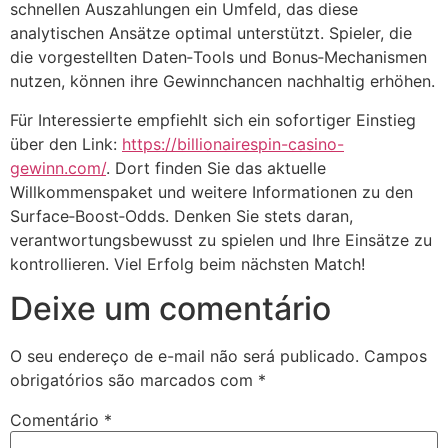
schnellen Auszahlungen ein Umfeld, das diese
analytischen Ansätze optimal unterstützt. Spieler, die
die vorgestellten Daten‑Tools und Bonus‑Mechanismen
nutzen, können ihre Gewinnchancen nachhaltig erhöhen.
Für Interessierte empfiehlt sich ein sofortiger Einstieg
über den Link:
https://billionairespin-casino-
gewinn.com/
. Dort finden Sie das aktuelle
Willkommenspaket und weitere Informationen zu den
Surface‑Boost‑Odds. Denken Sie stets daran,
verantwortungsbewusst zu spielen und Ihre Einsätze zu
kontrollieren. Viel Erfolg beim nächsten Match!
Deixe um comentário
O seu endereço de e-mail não será publicado.
Campos
obrigatórios são marcados com
*
Comentário
*