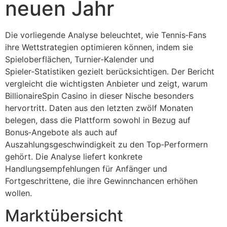
neuen Jahr
Die vorliegende Analyse beleuchtet, wie Tennis‑Fans
ihre Wettstrategien optimieren können, indem sie
Spieloberflächen, Turnier‑Kalender und
Spieler‑Statistiken gezielt berücksichtigen. Der Bericht
vergleicht die wichtigsten Anbieter und zeigt, warum
BillionaireSpin Casino in dieser Nische besonders
hervortritt. Daten aus den letzten zwölf Monaten
belegen, dass die Plattform sowohl in Bezug auf
Bonus‑Angebote als auch auf
Auszahlungsgeschwindigkeit zu den Top‑Performern
gehört. Die Analyse liefert konkrete
Handlungsempfehlungen für Anfänger und
Fortgeschrittene, die ihre Gewinnchancen erhöhen
wollen.
Marktübersicht