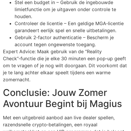
Stel een budget in – Gebruik de ingebouwde
limietfunctie om je uitgaven onder controle te
houden.
Controleer de licentie – Een geldige MGA‑licentie
garandeert eerlijk spel en snelle uitbetalingen.
Gebruik 2‑factor authenticatie – Bescherm je
account tegen ongewenste toegang.
Expert Advice: Maak gebruik van de “Reality
Check”‑functie die je elke 30 minuten een pop‑up geeft
om te vragen of je nog wilt doorgaan. Dit voorkomt dat
je te lang achter elkaar speelt tijdens een warme
zomernacht.
Conclusie: Jouw Zomer
Avontuur Begint bij Magius
Met een uitgebreid aanbod aan live dealer spellen,
razendsnelle crypto‑betalingen, een royaal