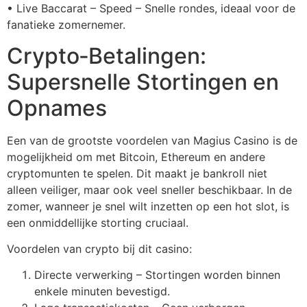
• Live Baccarat – Speed – Snelle rondes, ideaal voor de
fanatieke zomernemer.
Crypto‑Betalingen:
Supersnelle Stortingen en
Opnames
Een van de grootste voordelen van Magius Casino is de
mogelijkheid om met Bitcoin, Ethereum en andere
cryptomunten te spelen. Dit maakt je bankroll niet
alleen veiliger, maar ook veel sneller beschikbaar. In de
zomer, wanneer je snel wilt inzetten op een hot slot, is
een onmiddellijke storting cruciaal.
Voordelen van crypto bij dit casino:
Directe verwerking – Stortingen worden binnen
enkele minuten bevestigd.