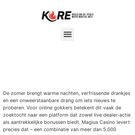
De zomer brengt warme nachten, verfrissende drankjes
en een onweerstaanbare drang om iets nieuws te
proberen. Voor online gokkers betekent dit vaak de
zoektocht naar een platform dat zowel live dealer‑actie
als aantrekkelijke bonussen biedt. Magius Casino levert
precies dat – een combinatie van meer dan 5.000