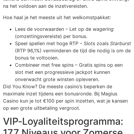
na het voldoen aan de inzetvereisten.
Hoe haal je het meeste uit het welkomstpakket:
Lees de voorwaarden – Let op de
wagering
(omzettingsvereiste) per bonus.
Speel spellen met hoge RTP – Slots zoals
Starburst
(RTP 96,1%) verminderen de tijd die nodig is om de
bonus te voltooien.
Combineer met free spins – Gratis spins op een
slot met een progressieve jackpot kunnen
onverwacht grote winsten opleveren.
Did You Know? De meeste casino’s beperken de
maximale inzet tijdens een bonusronde. Bij Magius
Casino kun je tot €100 per spin inzetten, wat je kansen
op een grote uitbetaling vergroot.
VIP‑Loyaliteitsprogramma:
177 Niveaus voor Zomerse