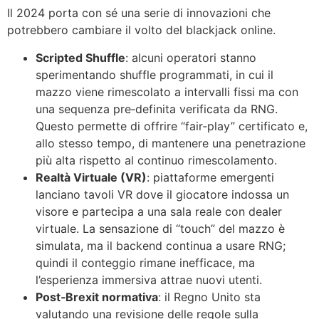
Il 2024 porta con sé una serie di innovazioni che
potrebbero cambiare il volto del blackjack online.
Scripted Shuffle
: alcuni operatori stanno
sperimentando shuffle programmati, in cui il
mazzo viene rimescolato a intervalli fissi ma con
una sequenza pre‑definita verificata da RNG.
Questo permette di offrire “fair‑play” certificato e,
allo stesso tempo, di mantenere una penetrazione
più alta rispetto al continuo rimescolamento.
Realtà Virtuale (VR)
: piattaforme emergenti
lanciano tavoli VR dove il giocatore indossa un
visore e partecipa a una sala reale con dealer
virtuale. La sensazione di “touch” del mazzo è
simulata, ma il backend continua a usare RNG;
quindi il conteggio rimane inefficace, ma
l’esperienza immersiva attrae nuovi utenti.
Post‑Brexit normativa
: il Regno Unito sta
valutando una revisione delle regole sulla