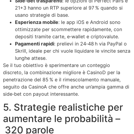
Side‑bet trasparenti
: le opzioni di Perfect Pairs e
21+3 hanno un RTP superiore al 97 % quando si
usano strategie di base.
Esperienza mobile
: le app iOS e Android sono
ottimizzate per scommettere rapidamente, con
depositi tramite carte, e‑wallet e criptovalute.
Pagamenti rapidi
: prelievi in 24‑48 h via PayPal o
Skrill, ideale per chi vuole liquidare le vincite senza
lunghe attese.
Se il tuo obiettivo è sperimentare un conteggio
discreto, la combinazione migliore è CasinoD per la
penetrazione del 85 % e il rimescolamento manuale,
seguito da CasinoA che offre anche un’ampia gamma di
side‑bet con payout interessante.
5. Strategie realistiche per
aumentare le probabilità –
320 parole