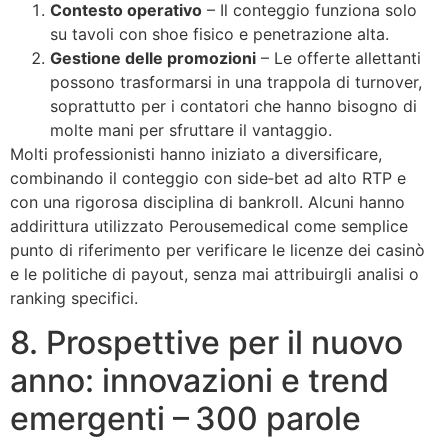
Contesto operativo
– Il conteggio funziona solo
su tavoli con shoe fisico e penetrazione alta.
Gestione delle promozioni
– Le offerte allettanti
possono trasformarsi in una trappola di turnover,
soprattutto per i contatori che hanno bisogno di
molte mani per sfruttare il vantaggio.
Molti professionisti hanno iniziato a diversificare,
combinando il conteggio con side‑bet ad alto RTP e
con una rigorosa disciplina di bankroll. Alcuni hanno
addirittura utilizzato Perousemedical come semplice
punto di riferimento per verificare le licenze dei casinò
e le politiche di payout, senza mai attribuirgli analisi o
ranking specifici.
8. Prospettive per il nuovo
anno: innovazioni e trend
emergenti – 300 parole