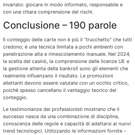
invariato: giocare in modo informato, responsabile e
con una chiara comprensione dei rischi.
Conclusione – 190 parole
Il conteggio delle carte non è più il “trucchetto” che tutti
credono; è una tecnica limitata a pochi ambienti con
penetrazione alta e rimescolamento manuale. Nel 2024,
la scelta del casinò, la comprensione delle licenze UE e
la gestione attenta della bankroll sono gli elementi che
realmente influenzano il risultato. Le promozioni
allettanti devono essere valutate con un occhio critico,
poiché spesso cancellano il vantaggio teorico del
conteggio.
Le testimonianze dei professionisti mostrano che il
successo nasce da una combinazione di disciplina,
conoscenza delle regole e capacità di adattarsi ai nuovi
trend tecnologici. Utilizzando le informazioni fornite –