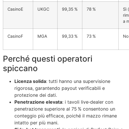
CasinoE
UKGC
99,35 %
78 %
Sì 
ri
a 
CasinoF
MGA
99,33 %
73 %
No
Perché questi operatori
spiccano
Licenza solida
: tutti hanno una supervisione
rigorosa, garantendo payout verificabili e
protezione dei dati.
Penetrazione elevata
: i tavoli live‑dealer con
penetrazione superiore al 75 % consentono un
conteggio più efficace, poiché il mazzo rimane
intatto per più mani.