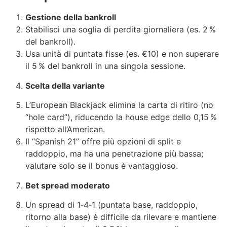
Gestione della bankroll
Stabilisci una soglia di perdita giornaliera (es. 2 %
del bankroll).
Usa unità di puntata fisse (es. €10) e non superare
il 5 % del bankroll in una singola sessione.
Scelta della variante
L’European Blackjack elimina la carta di ritiro (no
“hole card”), riducendo la house edge dello 0,15 %
rispetto all’American.
Il “Spanish 21” offre più opzioni di split e
raddoppio, ma ha una penetrazione più bassa;
valutare solo se il bonus è vantaggioso.
Bet spread moderato
Un spread di 1‑4‑1 (puntata base, raddoppio,
ritorno alla base) è difficile da rilevare e mantiene