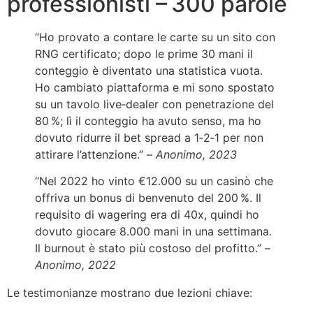
professionisti – 300 parole
“Ho provato a contare le carte su un sito con
RNG certificato; dopo le prime 30 mani il
conteggio è diventato una statistica vuota.
Ho cambiato piattaforma e mi sono spostato
su un tavolo live‑dealer con penetrazione del
80 %; lì il conteggio ha avuto senso, ma ho
dovuto ridurre il bet spread a 1‑2‑1 per non
attirare l’attenzione.” –
Anonimo, 2023
“Nel 2022 ho vinto €12.000 su un casinò che
offriva un bonus di benvenuto del 200 %. Il
requisito di wagering era di 40x, quindi ho
dovuto giocare 8.000 mani in una settimana.
Il burnout è stato più costoso del profitto.” –
Anonimo, 2022
Le testimonianze mostrano due lezioni chiave: