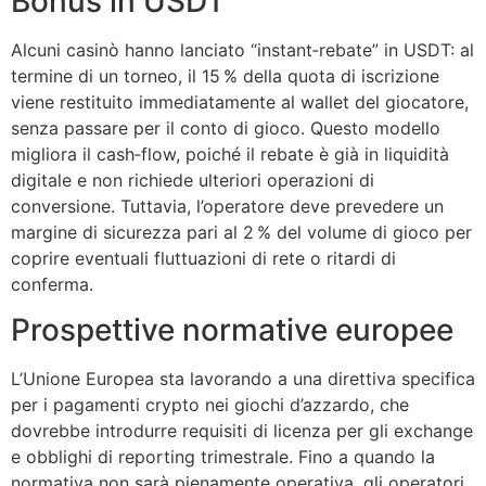
Bonus in USDT
Alcuni casinò hanno lanciato “instant‑rebate” in USDT: al
termine di un torneo, il 15 % della quota di iscrizione
viene restituito immediatamente al wallet del giocatore,
senza passare per il conto di gioco. Questo modello
migliora il cash‑flow, poiché il rebate è già in liquidità
digitale e non richiede ulteriori operazioni di
conversione. Tuttavia, l’operatore deve prevedere un
margine di sicurezza pari al 2 % del volume di gioco per
coprire eventuali fluttuazioni di rete o ritardi di
conferma.
Prospettive normative europee
L’Unione Europea sta lavorando a una direttiva specifica
per i pagamenti crypto nei giochi d’azzardo, che
dovrebbe introdurre requisiti di licenza per gli exchange
e obblighi di reporting trimestrale. Fino a quando la
normativa non sarà pienamente operativa, gli operatori