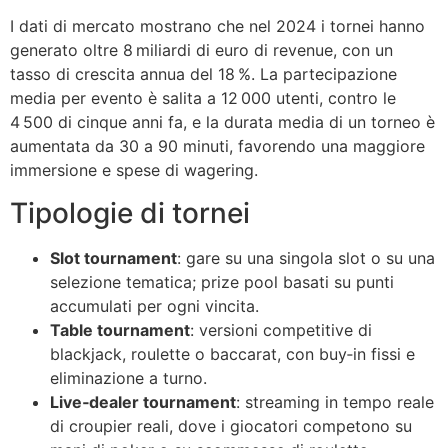
I dati di mercato mostrano che nel 2024 i tornei hanno
generato oltre 8 miliardi di euro di revenue, con un
tasso di crescita annua del 18 %. La partecipazione
media per evento è salita a 12 000 utenti, contro le
4 500 di cinque anni fa, e la durata media di un torneo è
aumentata da 30 a 90 minuti, favorendo una maggiore
immersione e spese di wagering.
Tipologie di tornei
Slot tournament
: gare su una singola slot o su una
selezione tematica; prize pool basati su punti
accumulati per ogni vincita.
Table tournament
: versioni competitive di
blackjack, roulette o baccarat, con buy‑in fissi e
eliminazione a turno.
Live‑dealer tournament
: streaming in tempo reale
di croupier reali, dove i giocatori competono su