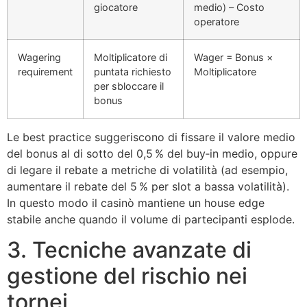
giocatore
medio) – Costo
operatore
Wagering
Moltiplicatore di
Wager = Bonus ×
requirement
puntata richiesto
Moltiplicatore
per sbloccare il
bonus
Le best practice suggeriscono di fissare il valore medio
del bonus al di sotto del 0,5 % del buy‑in medio, oppure
di legare il rebate a metriche di volatilità (ad esempio,
aumentare il rebate del 5 % per slot a bassa volatilità).
In questo modo il casinò mantiene un house edge
stabile anche quando il volume di partecipanti esplode.
3. Tecniche avanzate di
gestione del rischio nei
tornei