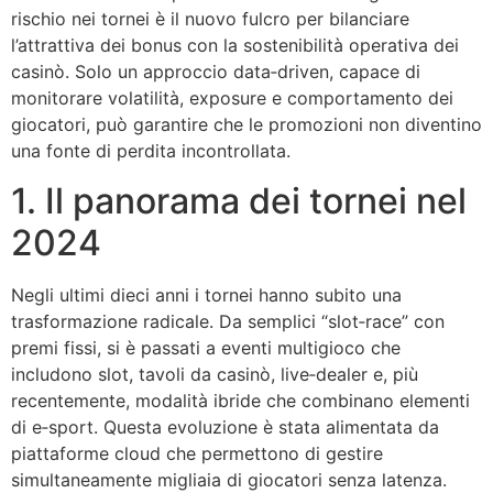
rischio nei tornei è il nuovo fulcro per bilanciare
l’attrattiva dei bonus con la sostenibilità operativa dei
casinò. Solo un approccio data‑driven, capace di
monitorare volatilità, exposure e comportamento dei
giocatori, può garantire che le promozioni non diventino
una fonte di perdita incontrollata.
1. Il panorama dei tornei nel
2024
Negli ultimi dieci anni i tornei hanno subito una
trasformazione radicale. Da semplici “slot‑race” con
premi fissi, si è passati a eventi multigioco che
includono slot, tavoli da casinò, live‑dealer e, più
recentemente, modalità ibride che combinano elementi
di e‑sport. Questa evoluzione è stata alimentata da
piattaforme cloud che permettono di gestire
simultaneamente migliaia di giocatori senza latenza.