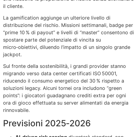
il cliente.
La gamification aggiunge un ulteriore livello di
distribuzione del rischio. Missioni settimanali, badge per
“prime 10 % di payout” e livelli di “master” consentono di
spostare parte del potenziale di vincita su
micro‑obiettivi, diluendo l’impatto di un singolo grande
jackpot.
Sul fronte della sostenibilità, i grandi provider stanno
migrando verso data center certificati ISO 50001,
riducendo il consumo energetico del 30 % rispetto a
soluzioni legacy. Alcuni tornei ora includono “green
points”: i giocatori guadagnano crediti extra per ogni
ora di gioco effettuata su server alimentati da energia
rinnovabile.
Previsioni 2025‑2026
AI‑driven risk scoring
diventerà standard, con