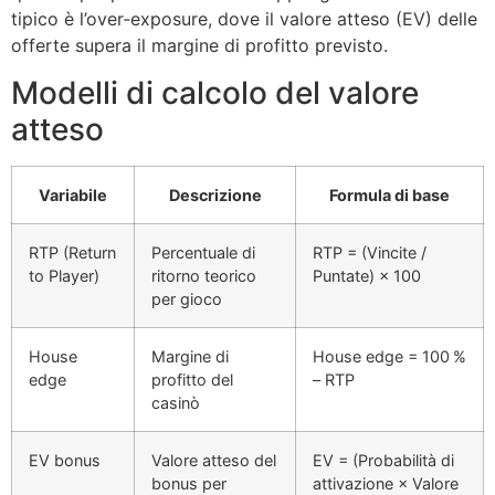
tipico è l’over‑exposure, dove il valore atteso (EV) delle
offerte supera il margine di profitto previsto.
Modelli di calcolo del valore
atteso
Variabile
Descrizione
Formula di base
RTP (Return
Percentuale di
RTP = (Vincite /
to Player)
ritorno teorico
Puntate) × 100
per gioco
House
Margine di
House edge = 100 %
edge
profitto del
– RTP
casinò
EV bonus
Valore atteso del
EV = (Probabilità di
bonus per
attivazione × Valore