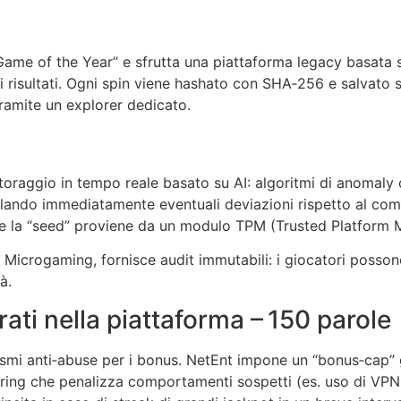
“Game of the Year” e sfrutta una piattaforma legacy basata
i risultati. Ogni spin viene hashato con SHA‑256 e salvato
 tramite un explorer dedicato.
oraggio in tempo reale basato su AI: algoritmi di anomaly 
lando immediatamente eventuali deviazioni rispetto al com
 e la “seed” proviene da un modulo TPM (Trusted Platform M
n Microgaming, fornisce audit immutabili: i giocatori possono
à.
rati nella piattaforma – 150 parole
mi anti‑abuse per i bonus. NetEnt impone un “bonus‑cap” g
oring che penalizza comportamenti sospetti (es. uso di VPN