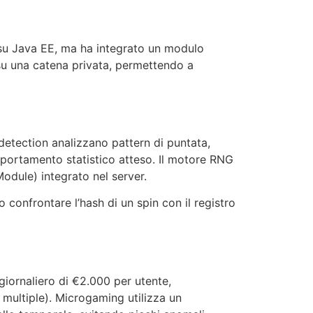
 su Java EE, ma ha integrato un modulo
 su una catena privata, permettendo a
detection analizzano pattern di puntata,
portamento statistico atteso. Il motore RNG
odule) integrato nel server.
 confrontare l’hash di un spin con il registro
iornaliero di €2.000 per utente,
 multiple). Microgaming utilizza un