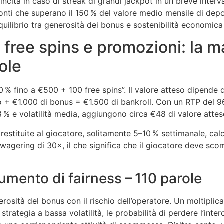
vincita in caso di streak di grandi jackpot in un breve inter
nti che superano il 150 % del valore medio mensile di depo
uilibrio tra generosità dei bonus e sostenibilità economica
free spins e promozioni: la ma
ole
 fino a €500 + 100 free spins”. Il valore atteso dipende da
 + €1.000 di bonus = €1.500 di bankroll. Con un RTP del 96,
8 % e volatilità media, aggiungono circa €48 di valore atte
 restituite al giocatore, solitamente 5–10 % settimanale, cal
wagering di 30×, il che significa che il giocatore deve sc
rumento di fairness – 110 parole
erosità del bonus con il rischio dell’operatore. Un moltipli
strategia a bassa volatilità, le probabilità di perdere l’int