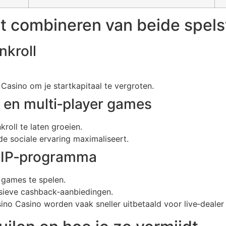
et combineren van beide spelst
nkroll
asino om je startkapitaal te vergroten.
‑ en multi‑player games
kroll te laten groeien.
 de sociale ervaring maximaliseert.
 VIP‑programma
 games te spelen.
usieve cashback‑aanbiedingen.
o Casino worden vaak sneller uitbetaald voor live‑dealer 