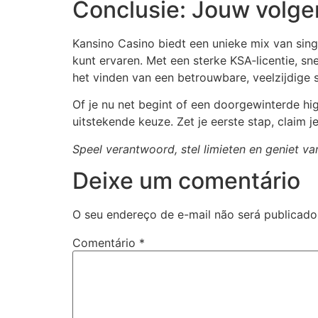
Conclusie: Jouw volge
Kansino Casino biedt een unieke mix van singl
kunt ervaren. Met een sterke KSA‑licentie, sn
het vinden van een betrouwbare, veelzijdige
Of je nu net begint of een doorgewinterde hig
uitstekende keuze. Zet je eerste stap, claim 
Speel verantwoord, stel limieten en geniet va
Deixe um comentário
O seu endereço de e-mail não será publicado
Comentário
*