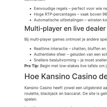
Eenvoudige regels – perfect voor wie ne
Hoge RTP‑percentages – vaak boven 96
Automatische uitbetalingen – winsten ko
Multi‑player en live deale
Bij multi‑player games ontmoet je andere spel
Realtime interactie – chatten, bluffen en
Authentieke sfeer – geluiden van een echt
Snellere besluitvorming – je moet sneller
Pro Tip:
Begin met low‑stakes live tafels om 
Hoe Kansino Casino de
Kansino Casino heeft zowel een uitgebreid aa
roulette, blackjack en baccarat. De site is g
spelen.