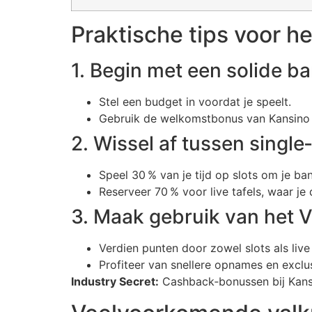
Praktische tips voor h
1. Begin met een solide ba
Stel een budget in voordat je speelt.
Gebruik de welkomstbonus van Kansino C
2. Wissel af tussen single
Speel 30 % van je tijd op slots om je ban
Reserveer 70 % voor live tafels, waar je
3. Maak gebruik van het
Verdien punten door zowel slots als live
Profiteer van snellere opnames en excl
Industry Secret:
Cashback‑bonussen bij Kansin