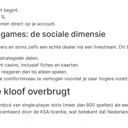
t begint.
 %.
men direct op je account.
r games: de sociale dimensie
ers en soms zelfs een echte dealer via een livestream. Dit 
 strategieën delen.
 casino, inclusief fiches en kaarten.
 reageren dan bij alleen spelen.
je comfortniveau te verhogen voordat je naar hogere inzett
 kloof overbrugt
nbod van single‑player slots (meer dan 800 spellen) als e
elicentieerd door de KSA‑licentie, wat betekent dat Nederla