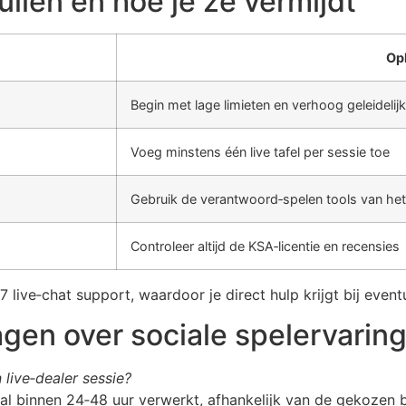
len en hoe je ze vermijdt
Op
Begin met lage limieten en verhoog geleidelijk
Voeg minstens één live tafel per sessie toe
Gebruik de verantwoord‑spelen tools van het
Controleer altijd de KSA‑licentie en recensies
 live‑chat support, waardoor je direct hulp krijgt bij even
gen over sociale spelervarin
live‑dealer sessie?
l binnen 24‑48 uur verwerkt, afhankelijk van de gekozen 