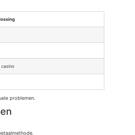
lossing
 casino
tuele problemen.
gen
betaalmethode.