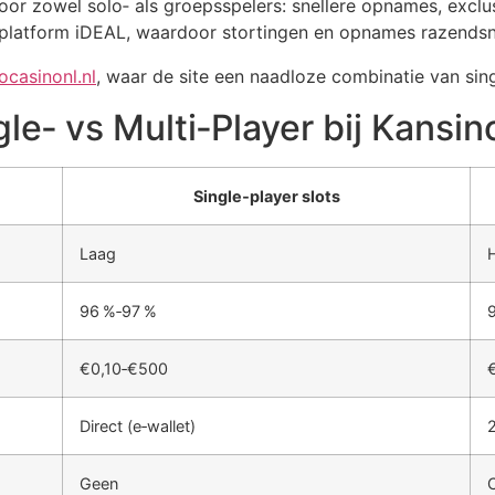
or zowel solo‑ als groepsspelers: snellere opnames, exclu
platform iDEAL, waardoor stortingen en opnames razendsn
ocasinonl.nl
, waar de site een naadloze combinatie van sing
gle‑ vs Multi‑Player bij Kansi
Single‑player slots
Laag
96 %‑97 %
€0,10‑€500
Direct (e‑wallet)
2
Geen
C