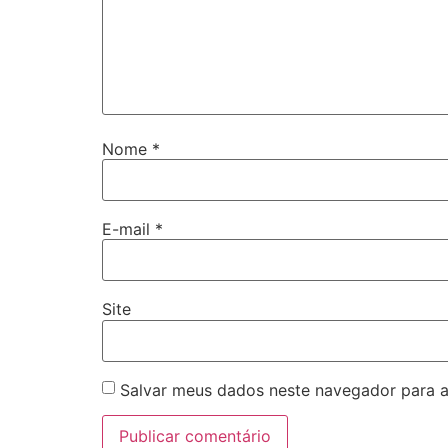
Nome
*
E-mail
*
Site
Salvar meus dados neste navegador para a