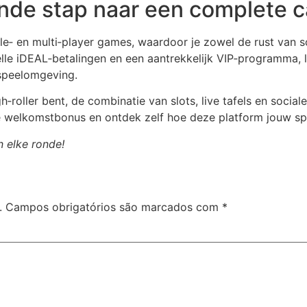
nde stap naar een complete c
e‑ en multi‑player games, waardoor je zowel de rust van so
elle iDEAL‑betalingen en een aantrekkelijk VIP‑programma, l
 speelomgeving.
h‑roller bent, de combinatie van slots, live tafels en socia
je welkomstbonus en ontdek zelf hoe deze platform jouw spel
n elke ronde!
.
Campos obrigatórios são marcados com
*