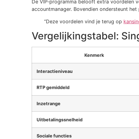
De VIP‑programma belooft extra voordelen vo
accountmanager. Bovendien ondersteunt het 
“Deze voordelen vind je terug op
kansin
Vergelijkingstabel: Sin
Kenmerk
Interactieniveau
RTP gemiddeld
Inzetrange
Uitbetalingssnelheid
Sociale functies