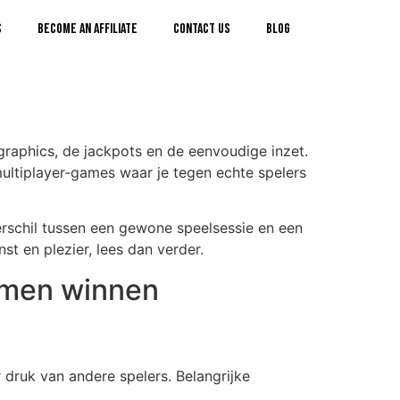
s
Become an affiliate
Contact Us
Blog
graphics, de jackpots en de eenvoudige inzet.
multiplayer‑games waar je tegen echte spelers
erschil tussen een gewone speelsessie en een
st en plezier, lees dan verder.
samen winnen
r druk van andere spelers. Belangrijke