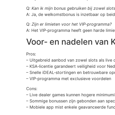
Q:
Kan ik mijn bonus gebruiken bij zowel slot
A: Ja, de welkomstbonus is inzetbaar op beide
Q:
Zijn er limieten voor het VIP‑programma?
A: Het VIP‑programma heeft geen harde limiet
Voor‑ en nadelen van 
Pros:
– Uitgebreid aanbod van zowel slots als live
– KSA‑licentie garandeert veiligheid voor Ned
– Snelle iDEAL‑stortingen en betrouwbare o
– VIP‑programma met exclusieve voordelen
Cons:
– Live dealer games kunnen hogere minimum
– Sommige bonussen zijn gebonden aan speci
– Mobiele app mist enkele geavanceerde func