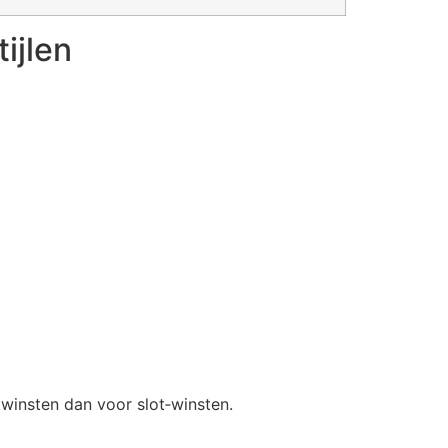
ijlen
winsten dan voor slot‑winsten.