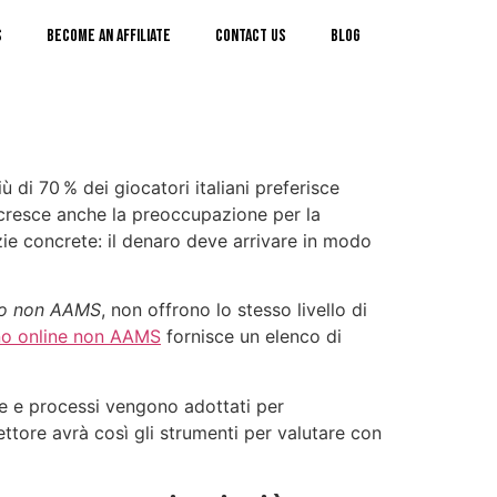
s
Become an affiliate
Contact Us
Blog
 di 70 % dei giocatori italiani preferisce
, cresce anche la preoccupazione per la
ie concrete: il denaro deve arrivare in modo
no non AAMS
, non offrono lo stesso livello di
no online non AAMS
fornisce un elenco di
ie e processi vengono adottati per
ettore avrà così gli strumenti per valutare con