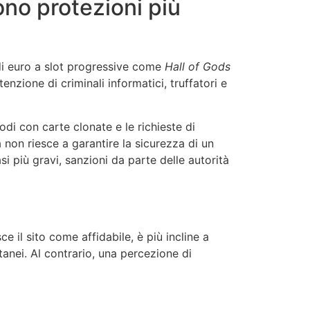
dono protezioni più
di euro a slot progressive come
Hall of Gods
tenzione di criminali informatici, truffatori e
rodi con carte clonate e le richieste di
non riesce a garantire la sicurezza di un
si più gravi, sanzioni da parte delle autorità
il sito come affidabile, è più incline a
anei. Al contrario, una percezione di