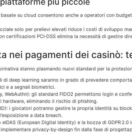
a piattaforme più piccole
 basate su cloud consentono anche a operatori con budget l
acciale solo per prelievi elevati riduce i costi di sviluppo m
con certificazioni PCI‑DSS elimina la necessità di gestire d
zza nei pagamenti dei casinò:
 normativa stanno plasmando nuovi standard per la protezion
delli di deep learning saranno in grado di prevedere comport
ici e a segnali biometrici.
y, WebAuthn): gli standard FIDO2 permettono login e conf
 hardware, eliminando il rischio di phishing.
 ID): i giocatori potranno gestire la propria identità su bl
’esposizione a data breach.
 eIDAS (European Digital Identity) e la bozza di GDPR 2.0 i
a implementare privacy‑by‑design fin dalla fase di progettaz