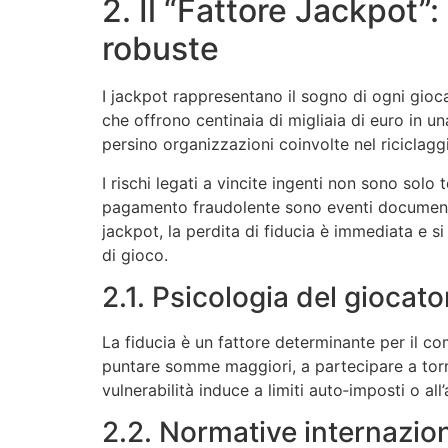
2. Il “Fattore Jackpot”:
robuste
I jackpot rappresentano il sogno di ogni gioc
che offrono centinaia di migliaia di euro in una 
persino organizzazioni coinvolte nel riciclagg
I rischi legati a vincite ingenti non sono solo
pagamento fraudolente sono eventi documentati
jackpot, la perdita di fiducia è immediata e si
di gioco.
2.1. Psicologia del giocato
La fiducia è un fattore determinante per il c
puntare somme maggiori, a partecipare a torne
vulnerabilità induce a limiti auto‑imposti o a
2.2. Normative internazio