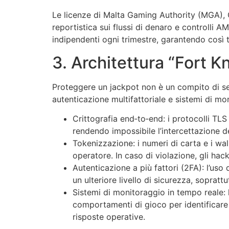
Le licenze di Malta Gaming Authority (MGA), 
reportistica sui flussi di denaro e controlli A
indipendenti ogni trimestre, garantendo così t
3. Architettura “Fort Kn
Proteggere un jackpot non è un compito di se
autenticazione multifattoriale e sistemi di mo
Crittografia end‑to‑end: i protocolli TLS
rendendo impossibile l’intercettazione de
Tokenizzazione: i numeri di carta e i wal
operatore. In caso di violazione, gli hack
Autenticazione a più fattori (2FA): l’us
un ulteriore livello di sicurezza, soprattu
Sistemi di monitoraggio in tempo reale:
comportamenti di gioco per identificare pa
risposte operative.