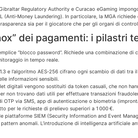
Gibraltar Regulatory Authority e Curacao eGaming impongono 
ML (Anti‑Money Laundering). In particolare, la MGA richiede c
rasparenza sia per il giocatore che per gli organi di control
ox” dei pagamenti: i pilastri t
mplice “blocco password”. Richiede una combinazione di cr
nitoraggio in tempo reale.
 1.3 e l’algoritmo AES‑256 cifrano ogni scambio di dati tra i
lle informazioni sensibili.
let digitali vengono sostituiti da token casuali, che non ha
er non trovano dati utili per effettuare transazioni fraudole
o di OTP via SMS, app di autenticazione o biometria (impront
tto per le richieste di prelievo superiori a 1 000 €.
 le piattaforme SIEM (Security Information and Event Manag
ttern anomali. L’introduzione di intelligenza artificiale anti