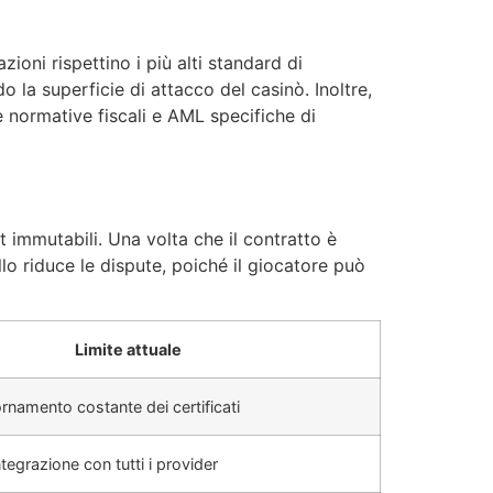
oni rispettino i più alti standard di
o la superficie di attacco del casinò. Inoltre,
e normative fiscali e AML specifiche di
 immutabili. Una volta che il contratto è
lo riduce le dispute, poiché il giocatore può
Limite attuale
rnamento costante dei certificati
tegrazione con tutti i provider