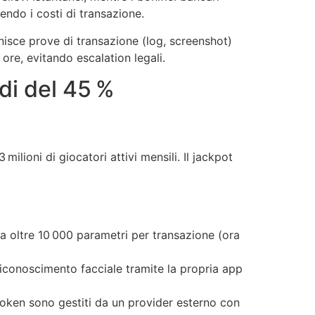
endo i costi di transazione.
nisce prove di transazione (log, screenshot)
ore, evitando escalation legali.
odi del 45 %
ilioni di giocatori attivi mensili. Il jackpot
za oltre 10 000 parametri per transazione (ora
riconoscimento facciale tramite la propria app
 token sono gestiti da un provider esterno con