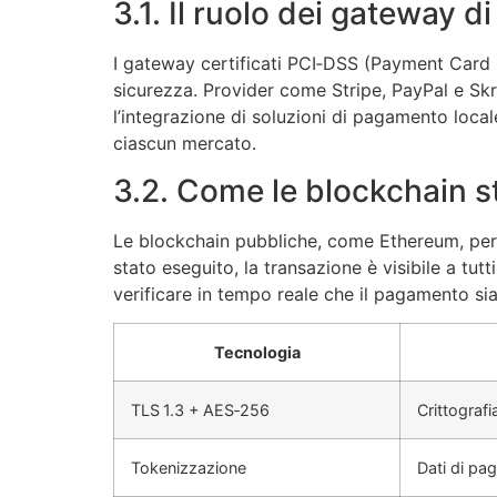
3.1. Il ruolo dei gateway d
I gateway certificati PCI‑DSS (Payment Card I
sicurezza. Provider come Stripe, PayPal e Skril
l’integrazione di soluzioni di pagamento local
ciascun mercato.
3.2. Come le blockchain s
Le blockchain pubbliche, come Ethereum, perme
stato eseguito, la transazione è visibile a tu
verificare in tempo reale che il pagamento si
Tecnologia
TLS 1.3 + AES‑256
Crittografi
Tokenizzazione
Dati di pag